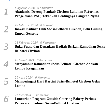
5 Agustus 2026
0 Komentar
1
Akademisi Dorong Pemkab Cirebon Lakukan Reformasi
Pengelolaan PAD, Tekankan Pentingnya Langkah Nyata
28 Februari 2024
0 Komentar
2
Inovasi Kuliner Unik Swiss-Belhotel Cirebon, Bolu Gulung
Empal Gentong
28 Februari 2024
0 Komentar
3
Buka Puasa dan Dapatkan Hadiah Berkah Ramadhan Swiss-
Belhotel Cirebon
16 Maret 2024
0 Komentar
4
Menyambut Ramadhan Swiss-Belhotel Cirebon Adakan
Lomba Keagamaan
26 April 2024
0 Komentar
5
Memperingati Hari Kartini Swiss-Belhotel Cirebon Gelar
Lomba
27 Mei 2024
0 Komentar
6
Luncurkan Program Outside Catering Bakery Perluas
Penawaran Kuliner Swiss-Belhotel Cirebon