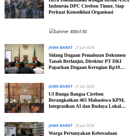
RAYA
Indonesia DPC Cirebon Timur, Siap
|
Perkuat Konsolidasi Organisasi
CIREBON
INDRAMAYU
MAJALENGKA
KUNINGAN
JAWA BARAT
21 Juli 2026
Sidang Dugaan Pemalsuan Dokumen
Tanah Berlanjut, Direktur PT DKI
Paparkan Dugaan Kerugian Rp10
Miliar
JAWA BARAT
21 Juli 2026
UI Bunga Bangsa Cirebon
Berangkatkan 465 Mahasiswa KPM,
Integrasikan AI dan Budaya Lokal
untuk Pemberdayaan Desa
JAWA BARAT
20 Juli 2026
Warga Pertanyakan Keberadaan