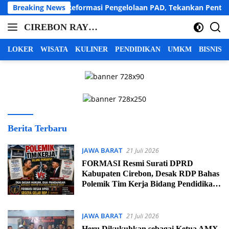
Langsung
 Lakukan Reformasi Pengelolaan PAD, Tekankan Pentingnya La
Breaking News
ke
CIREBON RAYA |
konten
cirebon
INFO CIREBON
raya,
LOKER
WISATA
KULINER
PENDIDIKAN
UMKM
BISNIS
info
RAYA | BERITA
cirebon
CIREBON RAYA |
raya,
CIREBON
berita
INDRAMAYU
cirebon
raya,
MAJALENGKA
cirebon
KUNINGAN
CIREBON
Berita Terbaru
indramayu
RAYA
majalengka
JAWA BARAT
|
21 Juli 2026
kuningan
INFO
FORMASI Resmi Surati DPRD
Kabupaten Cirebon, Desak RDP Bahas
CIREBON
Polemik Tim Kerja Bidang Pendidikan
RAYA
Dasar Kecamatan
|
BERITA
JAWA BARAT
21 Juli 2026
CIREBON
Heru Dikukuhkan sebagai Ketua AMX