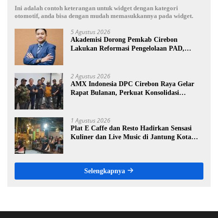
Ini adalah contoh keterangan untuk widget dengan kategori
otomotif, anda bisa dengan mudah memasukkannya pada widget.
5 Agustus 2026
Akademisi Dorong Pemkab Cirebon
Lakukan Reformasi Pengelolaan PAD,
Tekankan Pentingnya Langkah Nyata
2 Agustus 2026
AMX Indonesia DPC Cirebon Raya Gelar
Rapat Bulanan, Perkuat Konsolidasi
Menuju Organisasi yang Bermartabat dan
Elegan
1 Agustus 2026
Plat E Caffe dan Resto Hadirkan Sensasi
Kuliner dan Live Music di Jantung Kota
Cirebon
Selengkapnya