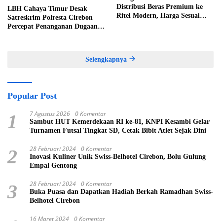
Distribusi Beras Premium ke
LBH Cahaya Timur Desak
Ritel Modern, Harga Sesuai
Satreskrim Polresta Cirebon
HET Rp14.900 per Kilogram
Percepat Penanganan Dugaan
Perkara Oknum Kuwu
Pabedilan Kidul
Selengkapnya
Popular Post
7 Agustus 2026
0 Komentar
1
Sambut HUT Kemerdekaan RI ke-81, KNPI Kesambi Gelar
Turnamen Futsal Tingkat SD, Cetak Bibit Atlet Sejak Dini
28 Februari 2024
0 Komentar
2
Inovasi Kuliner Unik Swiss-Belhotel Cirebon, Bolu Gulung
Empal Gentong
28 Februari 2024
0 Komentar
3
Buka Puasa dan Dapatkan Hadiah Berkah Ramadhan Swiss-
Belhotel Cirebon
16 Maret 2024
0 Komentar