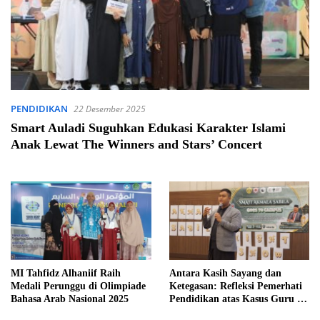
PENDIDIKAN
22 Desember 2025
Smart Auladi Suguhkan Edukasi Karakter Islami
Anak Lewat The Winners and Stars’ Concert
MI Tahfidz Alhaniif Raih
Antara Kasih Sayang dan
Medali Perunggu di Olimpiade
Ketegasan: Refleksi Pemerhati
Bahasa Arab Nasional 2025
Pendidikan atas Kasus Guru di
Lebak