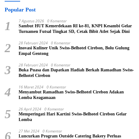
Popular Post
7 Agustus 2026
0 Komentar
1
Sambut HUT Kemerdekaan RI ke-81, KNPI Kesambi Gelar
Turnamen Futsal Tingkat SD, Cetak Bibit Atlet Sejak Dini
28 Februari 2024
0 Komentar
2
Inovasi Kuliner Unik Swiss-Belhotel Cirebon, Bolu Gulung
Empal Gentong
28 Februari 2024
0 Komentar
3
Buka Puasa dan Dapatkan Hadiah Berkah Ramadhan Swiss-
Belhotel Cirebon
16 Maret 2024
0 Komentar
4
Menyambut Ramadhan Swiss-Belhotel Cirebon Adakan
Lomba Keagamaan
26 April 2024
0 Komentar
5
Memperingati Hari Kartini Swiss-Belhotel Cirebon Gelar
Lomba
27 Mei 2024
0 Komentar
6
Luncurkan Program Outside Catering Bakery Perluas