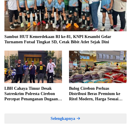
Sambut HUT Kemerdekaan RI ke-81, KNPI Kesambi Gelar
Turnamen Futsal Tingkat SD, Cetak Bibit Atlet Sejak Dini
LBH Cahaya Timur Desak
Bulog Cirebon Perluas
Satreskrim Polresta Cirebon
Distribusi Beras Premium ke
Percepat Penanganan Dugaan
Ritel Modern, Harga Sesuai
Perkara Oknum Kuwu
HET Rp14.900 per Kilogram
Pabedilan Kidul
Selengkapnya