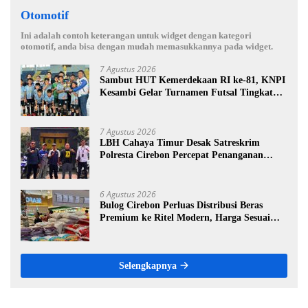
Otomotif
Ini adalah contoh keterangan untuk widget dengan kategori
otomotif, anda bisa dengan mudah memasukkannya pada widget.
7 Agustus 2026
Sambut HUT Kemerdekaan RI ke-81, KNPI
Kesambi Gelar Turnamen Futsal Tingkat
SD, Cetak Bibit Atlet Sejak Dini
7 Agustus 2026
LBH Cahaya Timur Desak Satreskrim
Polresta Cirebon Percepat Penanganan
Dugaan Perkara Oknum Kuwu Pabedilan
Kidul
6 Agustus 2026
Bulog Cirebon Perluas Distribusi Beras
Premium ke Ritel Modern, Harga Sesuai
HET Rp14.900 per Kilogram
Selengkapnya