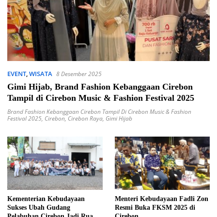
EVENT
,
WISATA
8 Desember 2025
Gimi Hijab, Brand Fashion Kebanggaan Cirebon
Tampil di Cirebon Music & Fashion Festival 2025
Brand Fashion Kebanggaan Cirebon Tampil Di Cirebon Music & Fashion
Festival 2025
,
Cirebon
,
Cirebon Raya
,
Gimi Hijab
Kementerian Kebudayaan
Menteri Kebudayaan Fadli Zon
Sukses Ubah Gudang
Resmi Buka FKSM 2025 di
Pelabuhan Cirebon Jadi Ruang
Cirebon