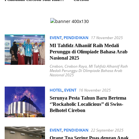
Seni untuk FKSM 2025
EVENT
,
PENDIDIKAN
17 November 2025
MI Tahfidz Alhaniif Raih Medali
Perunggu di Olimpiade Bahasa Arab
Nasional 2025
Cirebon
,
Cirebon Raya
,
MI Tahfidz Alhaniif Raih
Medali Perunggu Di Olimpiade Bahasa Arab
Nasional 2025
HOTEL
,
EVENT
16 November 2025
Serunya Pesta Tahun Baru Bertema
‘’Rockaholic Localicious’’ di Swiss-
Belhotel Cirebon
EVENT
,
PENDIDIKAN
22 September 2025
Orang Tua Sering Puas dengan Anak