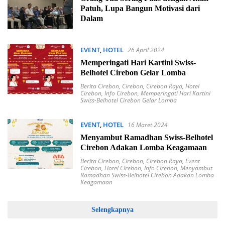
Patuh, Lupa Bangun Motivasi dari
Dalam
EVENT
,
HOTEL
26 April 2024
Memperingati Hari Kartini Swiss-
Belhotel Cirebon Gelar Lomba
Berita Cirebon
,
Cirebon
,
Cirebon Raya
,
Hotel
Cirebon
,
Info Cirebon
,
Memperingati Hari Kartini
Swiss-Belhotel Cirebon Gelar Lomba
EVENT
,
HOTEL
16 Maret 2024
Menyambut Ramadhan Swiss-Belhotel
Cirebon Adakan Lomba Keagamaan
Berita Cirebon
,
Cirebon
,
Cirebon Raya
,
Event
Cirebon
,
Hotel Cirebon
,
Info Cirebon
,
Menyambut
Ramadhan Swiss-Belhotel Cirebon Adakan Lomba
Keagamaan
Selengkapnya