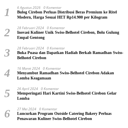
6 Agustus 2026
0 Komentar
1
Bulog Cirebon Perluas Distribusi Beras Premium ke Ritel
Modern, Harga Sesuai HET Rp14.900 per Kilogram
28 Februari 2024
0 Komentar
2
Inovasi Kuliner Unik Swiss-Belhotel Cirebon, Bolu Gulung
Empal Gentong
28 Februari 2024
0 Komentar
3
Buka Puasa dan Dapatkan Hadiah Berkah Ramadhan Swiss-
Belhotel Cirebon
16 Maret 2024
0 Komentar
4
Menyambut Ramadhan Swiss-Belhotel Cirebon Adakan
Lomba Keagamaan
26 April 2024
0 Komentar
5
Memperingati Hari Kartini Swiss-Belhotel Cirebon Gelar
Lomba
27 Mei 2024
0 Komentar
6
Luncurkan Program Outside Catering Bakery Perluas
Penawaran Kuliner Swiss-Belhotel Cirebon