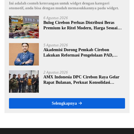
Ini adalah contoh keterangan untuk widget dengan kategori
otomotif, anda bisa dengan mudah memasukkannya pada widget.
6 Agustus 2026
Bulog Cirebon Perluas Distribusi Beras
Premium ke Ritel Modern, Harga Sesuai
HET Rp14.900 per Kilogram
5 Agustus 2026
Akademisi Dorong Pemkab Cirebon
Lakukan Reformasi Pengelolaan PAD,
Tekankan Pentingnya Langkah Nyata
2 Agustus 2026
AMX Indonesia DPC Cirebon Raya Gelar
Rapat Bulanan, Perkuat Konsolidasi
Menuju Organisasi yang Bermartabat dan
Elegan
Selengkapnya