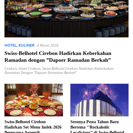
HOTEL
,
KULINER
4 Maret 2026
Swiss-Belhotel Cirebon Hadirkan Keberkahan
Ramadan dengan ”Dapoer Ramadan Berkah”
Cirebon
,
Hotel Cirebon
,
Swiss-Belhotel Cirebon Hadirkan Keberkahan
Ramadan Dengan ”Dapoer Ramadan Berkah"
Swiss-Belhotel Cirebon
Serunya Pesta Tahun Baru
Hadirkan Set Menu Imlek 2026
Bertema ‘’Rockaholic
Bernuansa Autentik
Localicious’’ di Swiss-Belhotel