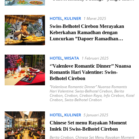
Keceriaan
HOTEL
,
KULINER
1 Maret 2025
Swiss-Belhotel Cirebon Merayakan
Keberkahan Ramadhan dengan
Luncurkan ”Dapoer Ramadhan
Berkah’’
HOTEL
,
WISATA
1 Februari 2025
‘’Valenlove Romantic Dinner’’ Nuansa
Romantis Hari Valentine: Swiss-
Belhotel Cirebon
‘’Valenlove Romantic Dinner’’ Nuansa Romantis
Hari Valentine: Swiss-Belhotel Cirebon
,
Berita
Cirebon
,
Cirebon
,
Cirebon Raya
,
Info Cirebon
,
Kotel
Cirebon
,
Swiss-Belhotel Cirebon
HOTEL
,
KULINER
5 Januari 2025
Chinese Set menu Rayakan Moment
Imlek Di Swiss-Belhotel Cirebon
Berita Cirebon
,
Chinese Set Menu Rayakan Moment