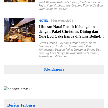
Imlek Di Swiss-Belhotel Cirebon
,
Cirebon
,
Cirebon
Raya
,
Hotel Cirebon
,
Info Cirebon
,
Kuliner Cirebon
,
Swiss-Belhotel Cirebon
HOTEL
6 Desember 2024
Liburan Natal Penuh Kehangatan
dengan Paket Christmas Dining dan
Yule Log Cake hanya di Swiss-Belhotel
Cirebon
Berita Cirebon
,
Cirebon
,
Cirebon Raya
,
Hotel
Cirebon
,
Info Cirebon
,
Liburan Natal Penuh
Kehangatan Dengan Paket Christmas Dining Dan
Yule Log Cake Hanya Di Swiss-Belhotel Cirebon
,
Swiss-Belhotel Cirebon
Selengkapnya
Berita Terbaru