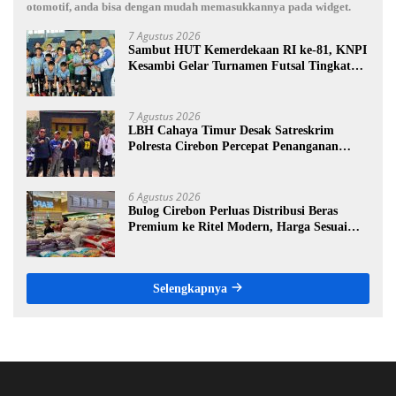
otomotif, anda bisa dengan mudah memasukkannya pada widget.
7 Agustus 2026
Sambut HUT Kemerdekaan RI ke-81, KNPI
Kesambi Gelar Turnamen Futsal Tingkat
SD, Cetak Bibit Atlet Sejak Dini
7 Agustus 2026
LBH Cahaya Timur Desak Satreskrim
Polresta Cirebon Percepat Penanganan
Dugaan Perkara Oknum Kuwu Pabedilan
Kidul
6 Agustus 2026
Bulog Cirebon Perluas Distribusi Beras
Premium ke Ritel Modern, Harga Sesuai
HET Rp14.900 per Kilogram
Selengkapnya