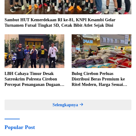
Sambut HUT Kemerdekaan RI ke-81, KNPI Kesambi Gelar
Turnamen Futsal Tingkat SD, Cetak Bibit Atlet Sejak Dini
LBH Cahaya Timur Desak
Bulog Cirebon Perluas
Satreskrim Polresta Cirebon
Distribusi Beras Premium ke
Percepat Penanganan Dugaan
Ritel Modern, Harga Sesuai
Perkara Oknum Kuwu
HET Rp14.900 per Kilogram
Pabedilan Kidul
Selengkapnya
Popular Post