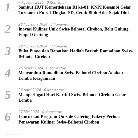
7 Agustus 2026
0 Komentar
1
Sambut HUT Kemerdekaan RI ke-81, KNPI Kesambi Gelar
Turnamen Futsal Tingkat SD, Cetak Bibit Atlet Sejak Dini
28 Februari 2024
0 Komentar
2
Inovasi Kuliner Unik Swiss-Belhotel Cirebon, Bolu Gulung
Empal Gentong
28 Februari 2024
0 Komentar
3
Buka Puasa dan Dapatkan Hadiah Berkah Ramadhan Swiss-
Belhotel Cirebon
16 Maret 2024
0 Komentar
4
Menyambut Ramadhan Swiss-Belhotel Cirebon Adakan
Lomba Keagamaan
26 April 2024
0 Komentar
5
Memperingati Hari Kartini Swiss-Belhotel Cirebon Gelar
Lomba
27 Mei 2024
0 Komentar
6
Luncurkan Program Outside Catering Bakery Perluas
Penawaran Kuliner Swiss-Belhotel Cirebon