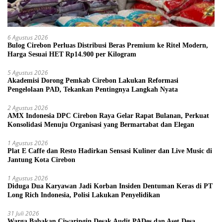
6 Agustus 2026
Bulog Cirebon Perluas Distribusi Beras Premium ke Ritel Modern,
Harga Sesuai HET Rp14.900 per Kilogram
5 Agustus 2026
Akademisi Dorong Pemkab Cirebon Lakukan Reformasi
Pengelolaan PAD, Tekankan Pentingnya Langkah Nyata
2 Agustus 2026
AMX Indonesia DPC Cirebon Raya Gelar Rapat Bulanan, Perkuat
Konsolidasi Menuju Organisasi yang Bermartabat dan Elegan
1 Agustus 2026
Plat E Caffe dan Resto Hadirkan Sensasi Kuliner dan Live Music di
Jantung Kota Cirebon
1 Agustus 2026
Diduga Dua Karyawan Jadi Korban Insiden Dentuman Keras di PT
Long Rich Indonesia, Polisi Lakukan Penyelidikan
31 Juli 2026
Warga Babakan Ciwaringin Desak Audit PADes dan Aset Desa,