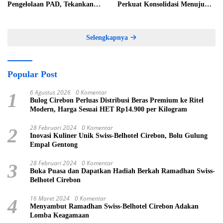
Pengelolaan PAD, Tekankan
Perkuat Konsolidasi Menuju
Pentingnya Langkah Nyata
Organisasi yang Bermartabat
dan Elegan
Selengkapnya
Popular Post
6 Agustus 2026
0 Komentar
1
Bulog Cirebon Perluas Distribusi Beras Premium ke Ritel
Modern, Harga Sesuai HET Rp14.900 per Kilogram
28 Februari 2024
0 Komentar
2
Inovasi Kuliner Unik Swiss-Belhotel Cirebon, Bolu Gulung
Empal Gentong
28 Februari 2024
0 Komentar
3
Buka Puasa dan Dapatkan Hadiah Berkah Ramadhan Swiss-
Belhotel Cirebon
16 Maret 2024
0 Komentar
4
Menyambut Ramadhan Swiss-Belhotel Cirebon Adakan
Lomba Keagamaan