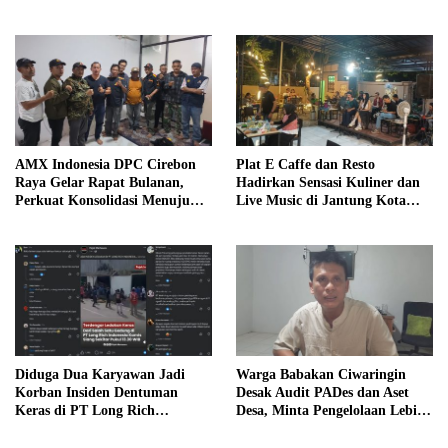
HET Rp14.900 per Kilogram
Pentingnya Langkah Nyata
AMX Indonesia DPC Cirebon
Plat E Caffe dan Resto
Raya Gelar Rapat Bulanan,
Hadirkan Sensasi Kuliner dan
Perkuat Konsolidasi Menuju
Live Music di Jantung Kota
Organisasi yang Bermartabat
Cirebon
dan Elegan
Diduga Dua Karyawan Jadi
Warga Babakan Ciwaringin
Korban Insiden Dentuman
Desak Audit PADes dan Aset
Keras di PT Long Rich
Desa, Minta Pengelolaan Lebih
Indonesia, Polisi Lakukan
Transparan
Penyelidikan