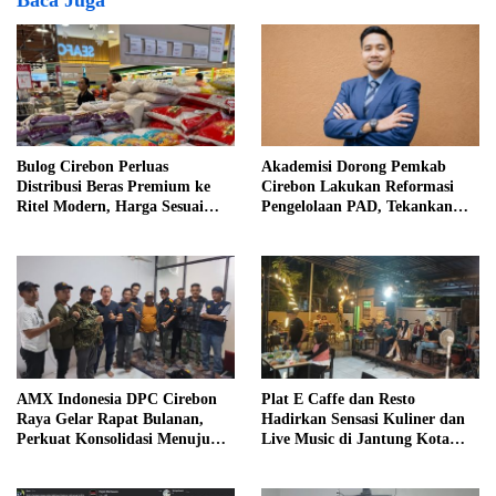
Bulog Cirebon Perluas
Akademisi Dorong Pemkab
Distribusi Beras Premium ke
Cirebon Lakukan Reformasi
Ritel Modern, Harga Sesuai
Pengelolaan PAD, Tekankan
HET Rp14.900 per Kilogram
Pentingnya Langkah Nyata
AMX Indonesia DPC Cirebon
Plat E Caffe dan Resto
Raya Gelar Rapat Bulanan,
Hadirkan Sensasi Kuliner dan
Perkuat Konsolidasi Menuju
Live Music di Jantung Kota
Organisasi yang Bermartabat
Cirebon
dan Elegan