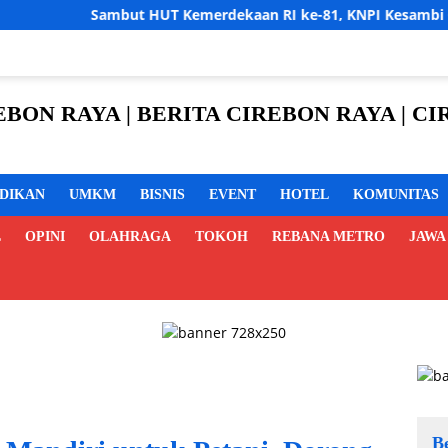
T Kemerdekaan RI ke-81, KNPI Kesambi Gelar Turnamen Futsal Ti
REBON RAYA | BERITA CIREBON RAYA | 
IDIKAN
UMKM
BISNIS
EVENT
HOTEL
KOMUNITAS
L
OPINI
OLAHRAGA
TOKOH
REBANA METRO
JAWA
B