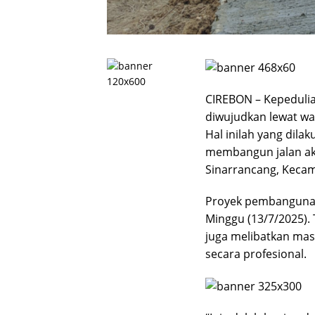
CIREBON – Kepedulia
diwujudkan lewat wac
Hal inilah yang dil
membangun jalan aks
Sinarrancang, Keca
Proyek pembangunan 
Minggu (13/7/2025).
juga melibatkan masy
secara profesional.