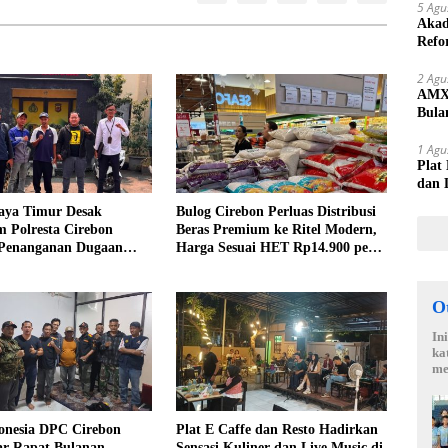
5 Agu
Akad
Refo
Lang
2 Agu
AMX 
Bula
yang
1 Agu
Plat
dan 
ya Timur Desak
Bulog Cirebon Perluas Distribusi
m Polresta Cirebon
Beras Premium ke Ritel Modern,
 Penanganan Dugaan
Harga Sesuai HET Rp14.900 per
Oknum Kuwu Pabedilan
Kilogram
O
In
ka
me
nesia DPC Cirebon
Plat E Caffe dan Resto Hadirkan
ar Rapat Bulanan,
Sensasi Kuliner dan Live Music di