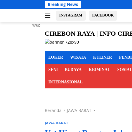
Langsung
Breaking News
Sambut HU
ke
konten
INSTAGRAM
FACEBOOK
tutup
CIREBON RAYA | INFO CI
cirebon
MAJALENGKA KUNINGAN
raya,
info
LOKER
WISATA
KULINER
PEND
cirebon
raya,
SENI
BUDAYA
KRIMINAL
SOSIA
berita
cirebon
INTERNASIONAL
raya,
cirebon
indramayu
majalengka
Beranda
JAWA BARAT
kuningan
JAWA BARAT