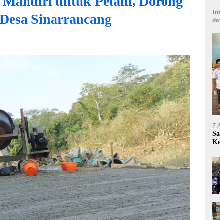
 Mandiri untuk Petani, Dorong
In
Desa Sinarrancang
da
7 
Sa
Ke
Ce