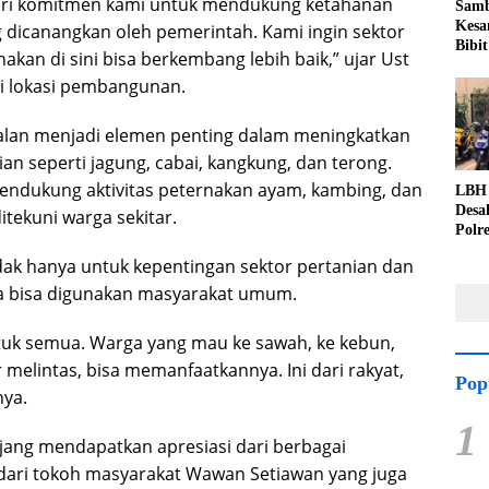
dari komitmen kami untuk mendukung ketahanan
Samb
Kesa
g dicanangkan oleh pemerintah. Kami ingin sektor
Bibit
akan di sini bisa berkembang lebih baik,” ujar Ust
di lokasi pembangunan.
alan menjadi elemen penting dalam meningkatkan
ian seperti jagung, cabai, kangkung, dan terong.
endukung aktivitas peternakan ayam, kambing, dan
LBH 
Desa
tekuni warga sekitar.
Polr
Perc
i tidak hanya untuk kepentingan sektor pertanian dan
Duga
Kuwu
ga bisa digunakan masyarakat umum.
untuk semua. Warga yang mau ke sawah, ke kebun,
melintas, bisa memanfaatkannya. Ini dari rakyat,
Pop
nya.
1
jang mendapatkan apresiasi dari berbagai
dari tokoh masyarakat Wawan Setiawan yang juga