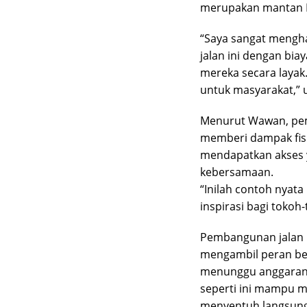
merupakan mantan 
“Saya sangat mengh
jalan ini dengan bi
mereka secara layak
untuk masyarakat,” 
Menurut Wawan, pem
memberi dampak fisik
mendapatkan akses ya
kebersamaan.
“Inilah contoh nyata
inspirasi bagi tokoh
Pembangunan jalan i
mengambil peran be
menunggu anggaran p
seperti ini mampu 
menyentuh langsung