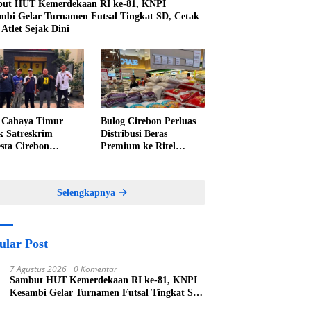
ut HUT Kemerdekaan RI ke-81, KNPI
mbi Gelar Turnamen Futsal Tingkat SD, Cetak
 Atlet Sejak Dini
Cahaya Timur
Bulog Cirebon Perluas
k Satreskrim
Distribusi Beras
esta Cirebon
Premium ke Ritel
epat Penanganan
Modern, Harga Sesuai
an Perkara Oknum
HET Rp14.900 per
 Pabedilan Kidul
Kilogram
Selengkapnya
ular Post
7 Agustus 2026
0 Komentar
Sambut HUT Kemerdekaan RI ke-81, KNPI
Kesambi Gelar Turnamen Futsal Tingkat SD,
Cetak Bibit Atlet Sejak Dini