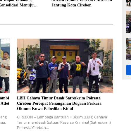
Konsolidasi Menuju
Jantung Kota Cirebon
i yang Bermartabat dan
sambi
LBH Cahaya Timur Desak Satreskrim Polresta
Atlet
Cirebon Percepat Penanganan Dugaan Perkara
Oknum Kuwu Pabedilan Kidul
lang
CIREBON – Lembaga Bantuan Hukum (LBH) Cahaya
sia,
Timur mendesak Satuan Reserse Kriminal (Satreskrim)
Polresta Cirebon…