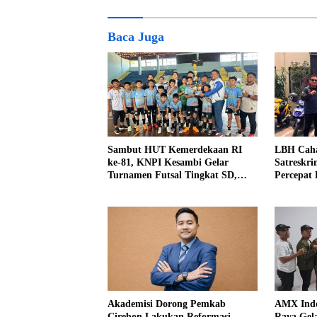
Baca Juga
Sambut HUT Kemerdekaan RI
LBH Caha
ke-81, KNPI Kesambi Gelar
Satreskri
Turnamen Futsal Tingkat SD,
Percepat
Cetak Bibit Atlet Sejak Dini
Perkara 
Kidul
Akademisi Dorong Pemkab
AMX Indo
Cirebon Lakukan Reformasi
Raya Gel