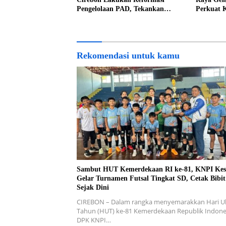
Pengelolaan PAD, Tekankan
Perkuat 
Pentingnya Langkah Nyata
Organisas
Elegan
Rekomendasi untuk kamu
Sambut HUT Kemerdekaan RI ke-81, KNPI Ke
Gelar Turnamen Futsal Tingkat SD, Cetak Bibit 
Sejak Dini
CIREBON – Dalam rangka menyemarakkan Hari U
Tahun (HUT) ke-81 Kemerdekaan Republik Indone
DPK KNPI…