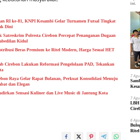
ini.
 RI ke-81, KNPI Kesambi Gelar Turnamen Futsal Tingkat
ak Dini
 Satreskrim Polresta Cirebon Percepat Penanganan Dugaan
bedilan Kidul
istribusi Beras Premium ke Ritel Modern, Harga Sesuai HET
b Cirebon Lakukan Reformasi Pengelolaan PAD, Tekankan
ta
7 Agu
bon Raya Gelar Rapat Bulanan, Perkuat Konsolidasi Menuju
Samb
abat dan Elegan
Kesa
Bibit
adirkan Sensasi Kuliner dan Live Music di Jantung Kota
7 Agu
LBH 
Cire
Oknu
6 Agu
Bulo
Rite
Kilo