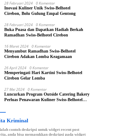
28 Februari 2024
0 Komentar
Inovasi Kuliner Unik Swiss-Belhotel
Cirebon, Bolu Gulung Empal Gentong
28 Februari 2024
0 Komentar
Buka Puasa dan Dapatkan Hadiah Berkah
Ramadhan Swiss-Belhotel Cirebon
16 Maret 2024
0 Komentar
Menyambut Ramadhan Swiss-Belhotel
Cirebon Adakan Lomba Keagamaan
26 April 2024
0 Komentar
Memperingati Hari Kartini Swiss-Belhotel
Cirebon Gelar Lomba
27 Mei 2024
0 Komentar
Luncurkan Program Outside Catering Bakery
Perluas Penawaran Kuliner Swiss-Belhotel
Cirebon
ita Kriminal
dalah contoh deskripsi untuk widget recent post
ita, anda bisa memasukkan deskripsi pada widget