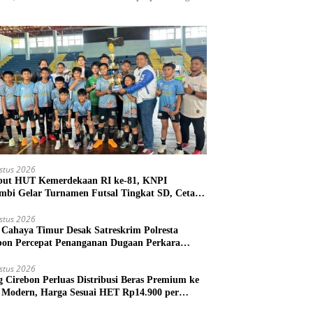
stus 2026
ut HUT Kemerdekaan RI ke-81, KNPI
mbi Gelar Turnamen Futsal Tingkat SD, Cetak
 Atlet Sejak Dini
stus 2026
Cahaya Timur Desak Satreskrim Polresta
bon Percepat Penanganan Dugaan Perkara
m Kuwu Pabedilan Kidul
stus 2026
g Cirebon Perluas Distribusi Beras Premium ke
l Modern, Harga Sesuai HET Rp14.900 per
gram