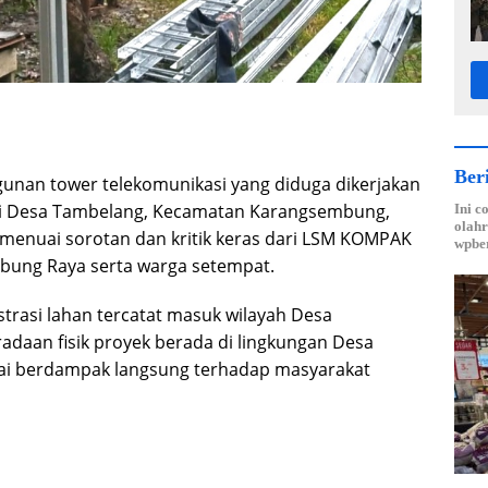
Ber
nan tower telekomunikasi yang diduga dikerjakan
 di Desa Tambelang, Kecamatan Karangsembung,
Ini c
olahr
menuai sorotan dan kritik keras dari LSM KOMPAK
wpber
bung Raya serta warga setempat.
strasi lahan tercatat masuk wilayah Desa
adaan fisik proyek berada di lingkungan Desa
lai berdampak langsung terhadap masyarakat