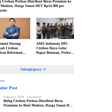
g Cirebon Perluas Distribusi Beras Premium ke
l Modern, Harga Sesuai HET Rp14.900 per
gram
emisi Dorong
AMX Indonesia DPC
ab Cirebon
Cirebon Raya Gelar
kan Reformasi
Rapat Bulanan, Perkuat
elolaan PAD,
Konsolidasi Menuju
nkan Pentingnya
Organisasi yang
kah Nyata
Bermartabat dan Elegan
Selengkapnya
ular Post
6 Agustus 2026
0 Komentar
Bulog Cirebon Perluas Distribusi Beras
Premium ke Ritel Modern, Harga Sesuai HET
Rp14.900 per Kilogram