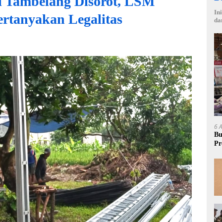
i Tambelang Disorot, LSM
In
tanyakan Legalitas
da
6 
Bu
Pr
Rp