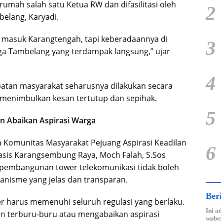
i rumah salah satu Ketua RW dan difasilitasi oleh
2
belang, Karyadi.
i masuk Karangtengah, tapi keberadaannya di
3
ga Tambelang yang terdampak langsung,” ujar
4
batan masyarakat seharusnya dilakukan secara
k menimbulkan kesan tertutup dan sepihak.
5
 Abaikan Aspirasi Warga
a Komunitas Masyarakat Pejuang Aspirasi Keadilan
6
sis Karangsembung Raya, Moch Falah, S.Sos
embangunan tower telekomunikasi tidak boleh
anisme yang jelas dan transparan.
Ber
 harus memenuhi seluruh regulasi yang berlaku.
Ini a
an terburu-buru atau mengabaikan aspirasi
wpber