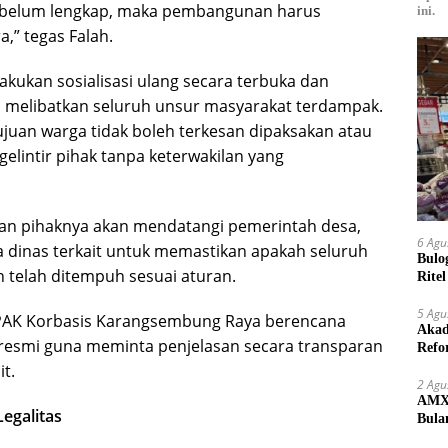
in belum lengkap, maka pembangunan harus
ini.
,” tegas Falah.
akukan sosialisasi ulang secara terbuka dan
 melibatkan seluruh unsur masyarakat terdampak.
juan warga tidak boleh terkesan dipaksakan atau
elintir pihak tanpa keterwakilan yang
an pihaknya akan mendatangi pemerintah desa,
6 Agu
a dinas terkait untuk memastikan apakah seluruh
Bulo
 telah ditempuh sesuai aturan.
Rite
Kilo
5 Agu
MPAK Korbasis Karangsembung Raya berencana
Akad
resmi guna meminta penjelasan secara transparan
Refo
Lang
it.
2 Agu
AMX 
egalitas
Bula
yang