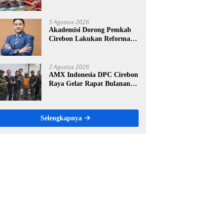
Ritel Modern, Harga Sesuai
HET Rp14.900 per Kilogram
5 Agustus 2026
Akademisi Dorong Pemkab
Cirebon Lakukan Reformasi
Pengelolaan PAD, Tekankan
Pentingnya Langkah Nyata
2 Agustus 2026
AMX Indonesia DPC Cirebon
Raya Gelar Rapat Bulanan,
Perkuat Konsolidasi Menuju
Organisasi yang Bermartabat
dan Elegan
Selengkapnya