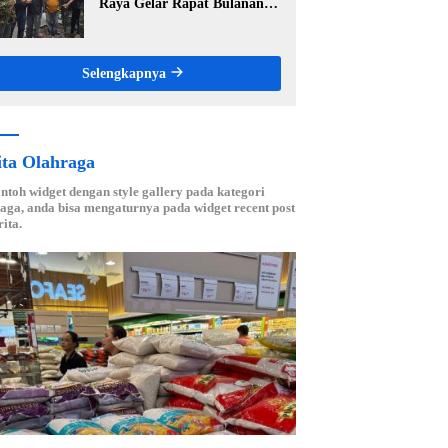
Raya Gelar Rapat Bulanan,
Perkuat Konsolidasi Menuju
Organisasi yang Bermartabat
dan Elegan
Selengkapnya
ita Olahraga
ontoh widget dengan style gallery pada kategori
aga, anda bisa mengaturnya pada widget recent post
ita.