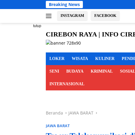
Langsung
Breaking News
Bu
ke
konten
INSTAGRAM
FACEBOOK
tutup
CIREBON RAYA | INFO CI
cirebon
MAJALENGKA KUNINGAN
raya,
info
LOKER
WISATA
KULINER
PEND
cirebon
raya,
SENI
BUDAYA
KRIMINAL
SOSIA
berita
cirebon
INTERNASIONAL
raya,
cirebon
indramayu
majalengka
Beranda
JAWA BARAT
kuningan
JAWA BARAT