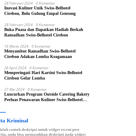
28 Februari 2024
0 Komentar
Inovasi Kuliner Unik Swiss-Belhotel
Cirebon, Bolu Gulung Empal Gentong
28 Februari 2024
0 Komentar
Buka Puasa dan Dapatkan Hadiah Berkah
Ramadhan Swiss-Belhotel Cirebon
16 Maret 2024
0 Komentar
Menyambut Ramadhan Swiss-Belhotel
Cirebon Adakan Lomba Keagamaan
26 April 2024
0 Komentar
Memperingati Hari Kartini Swiss-Belhotel
Cirebon Gelar Lomba
27 Mei 2024
0 Komentar
Luncurkan Program Outside Catering Bakery
Perluas Penawaran Kuliner Swiss-Belhotel
Cirebon
ita Kriminal
dalah contoh deskripsi untuk widget recent post
ita, anda bisa memasukkan deskripsi pada widget