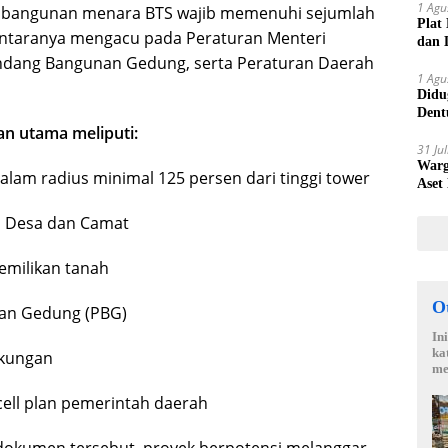
1 Agu
embangunan menara BTS wajib memenuhi sejumlah
Plat
 antaranya mengacu pada Peraturan Menteri
dan 
dang Bangunan Gedung, serta Peraturan Daerah
1 Agu
Didu
Dent
n utama meliputi:
Laku
31 Ju
Warg
alam radius minimal 125 persen dari tinggi tower
Aset
 Desa dan Camat
emilikan tanah
O
an Gedung (PBG)
In
ka
gkungan
me
ell plan pemerintah daerah
dokumen tersebut, proyek berpotensi melanggar