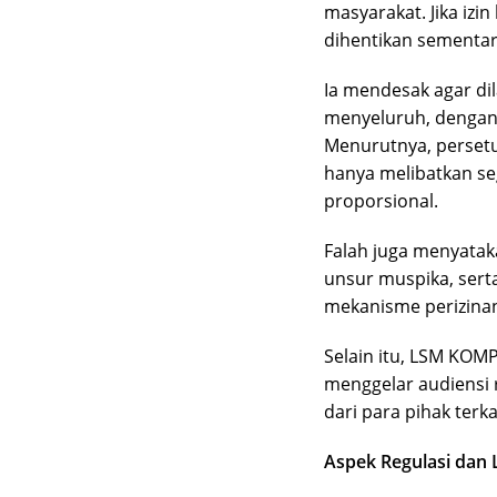
masyarakat. Jika iz
dihentikan sementara
Ia mendesak agar dil
menyeluruh, dengan
Menurutnya, persetu
hanya melibatkan seg
proporsional.
Falah juga menyatak
unsur muspika, sert
mekanisme perizinan
Selain itu, LSM KO
menggelar audiensi 
dari para pihak terka
Aspek Regulasi dan L