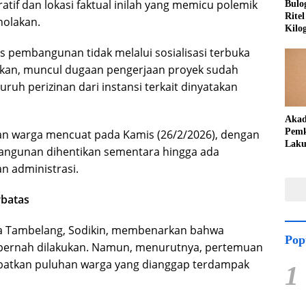
tif dan lokasi faktual inilah yang memicu polemik
Bulo
Rite
nolakan.
Kilo
s pembangunan tidak melalui sosialisasi terbuka
hkan, muncul dugaan pengerjaan proyek sudah
uruh perizinan dari instansi terkait dinyatakan
Akad
Pemk
n warga mencuat pada Kamis (26/2/2026), dengan
Laku
angunan dihentikan sementara hingga ada
Peng
an administrasi.
Teka
Lang
erbatas
a Tambelang, Sodikin, membenarkan bahwa
Pop
 pernah dilakukan. Namun, menurutnya, pertemuan
ibatkan puluhan warga yang dianggap terdampak
1