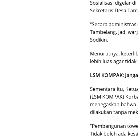
Sosialisasi digelar d
Sekretaris Desa Tam
“Secara administras
Tambelang. Jadi war
Sodikin.
Menurutnya, keterli
lebih luas agar tida
LSM KOMPAK: Jangan
Sementara itu, Ketu
(LSM KOMPAK) Korba
menegaskan bahwa p
dilakukan tanpa mek
“Pembangunan tower
Tidak boleh ada kes