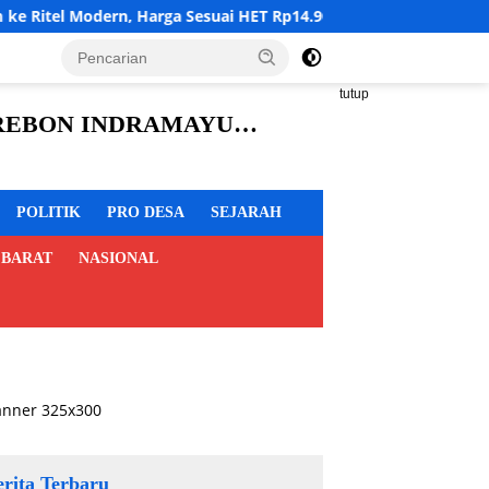
Harga Sesuai HET Rp14.900 per Kilogram
Akademisi Doron
tutup
CIREBON INDRAMAYU
POLITIK
PRO DESA
SEJARAH
 BARAT
NASIONAL
erita Terbaru