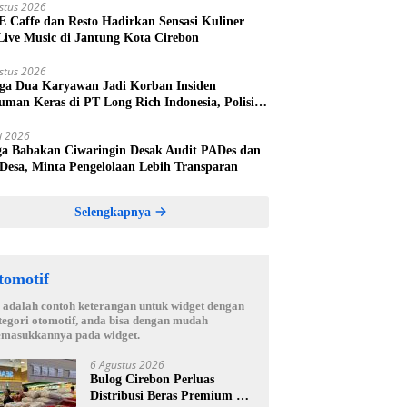
stus 2026
 E Caffe dan Resto Hadirkan Sensasi Kuliner
Live Music di Jantung Kota Cirebon
stus 2026
ga Dua Karyawan Jadi Korban Insiden
uman Keras di PT Long Rich Indonesia, Polisi
kan Penyelidikan
li 2026
a Babakan Ciwaringin Desak Audit PADes dan
 Desa, Minta Pengelolaan Lebih Transparan
Selengkapnya
tomotif
i adalah contoh keterangan untuk widget dengan
tegori otomotif, anda bisa dengan mudah
masukkannya pada widget.
6 Agustus 2026
Bulog Cirebon Perluas
Distribusi Beras Premium ke