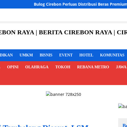
log Cirebon Perluas Distribusi Beras Premium ke Ritel Modern, 
REBON RAYA | BERITA CIREBON RAYA | 
IDIKAN
UMKM
BISNIS
EVENT
HOTEL
KOMUNITAS
L
OPINI
OLAHRAGA
TOKOH
REBANA METRO
JAWA
B