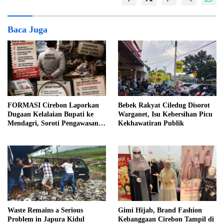
Baca Juga
FORMASI Cirebon Laporkan
Bebek Rakyat Ciledug Disorot
Dugaan Kelalaian Bupati ke
Warganet, Isu Kebersihan Picu
Mendagri, Soroti Pengawasan
Kekhawatiran Publik
Dinas Pendidikan
Waste Remains a Serious
Gimi Hijab, Brand Fashion
Problem in Japura Kidul
Kebanggaan Cirebon Tampil di