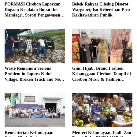
FORMASI Cirebon Laporkan
Bebek Rakyat Ciledug Disorot
Dugaan Kelalaian Bupati ke
Warganet, Isu Kebersihan Picu
Mendagri, Soroti Pengawasan
Kekhawatiran Publik
Dinas Pendidikan
Waste Remains a Serious
Gimi Hijab, Brand Fashion
Problem in Japura Kidul
Kebanggaan Cirebon Tampil di
Village, Broken Truck and No
Cirebon Music & Fashion
Budget for Management
Festival 2025
Kementerian Kebudayaan
Menteri Kebudayaan Fadli Zon