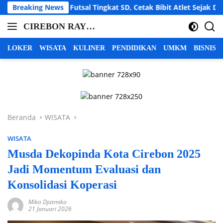
Langsung
Futsal Tingkat SD, Cetak Bibit Atlet Sejak Dini
Breaking News
LBH C
ke
CIREBON RAYA |
konten
cirebon
INFO CIREBON
raya,
LOKER
WISATA
KULINER
PENDIDIKAN
UMKM
BISNIS
info
RAYA | BERITA
cirebon
CIREBON RAYA |
raya,
CIREBON
berita
INDRAMAYU
cirebon
raya,
MAJALENGKA
Beranda
WISATA
cirebon
KUNINGAN
indramayu
WISATA
majalengka
kuningan
Musda Dekopinda Kota Cirebon 2025
Jadi Momentum Evaluasi dan
Konsolidasi Koperasi
Miko Djatmiko
21 Januari 2026