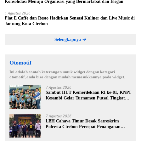
Konsolidasi Menuju Organisasi yang Bermartabat dan Elegan
1 Agustus 2026
Plat E Caffe dan Resto Hadirkan Sensasi Kuliner dan Live Music di
Jantung Kota Cirebon
Selengkapnya
Otomotif
Ini adalah contoh keterangan untuk widget dengan kategori
otomotif, anda bisa dengan mudah memasukkannya pada widget.
7 Agustus 2026
Sambut HUT Kemerdekaan RI ke-81, KNPI
Kesambi Gelar Turnamen Futsal Tingkat
SD, Cetak Bibit Atlet Sejak Dini
7 Agustus 2026
LBH Cahaya Timur Desak Satreskrim
Polresta Cirebon Percepat Penanganan
Dugaan Perkara Oknum Kuwu Pabedilan
Kidul