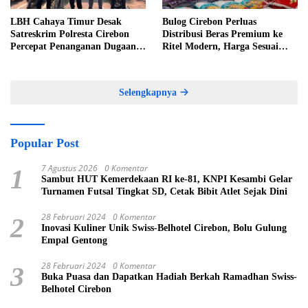
LBH Cahaya Timur Desak
Bulog Cirebon Perluas
Satreskrim Polresta Cirebon
Distribusi Beras Premium ke
Percepat Penanganan Dugaan
Ritel Modern, Harga Sesuai
Perkara Oknum Kuwu
HET Rp14.900 per Kilogram
Pabedilan Kidul
Selengkapnya
Popular Post
7 Agustus 2026
0 Komentar
1
Sambut HUT Kemerdekaan RI ke-81, KNPI Kesambi Gelar
Turnamen Futsal Tingkat SD, Cetak Bibit Atlet Sejak Dini
28 Februari 2024
0 Komentar
2
Inovasi Kuliner Unik Swiss-Belhotel Cirebon, Bolu Gulung
Empal Gentong
28 Februari 2024
0 Komentar
3
Buka Puasa dan Dapatkan Hadiah Berkah Ramadhan Swiss-
Belhotel Cirebon