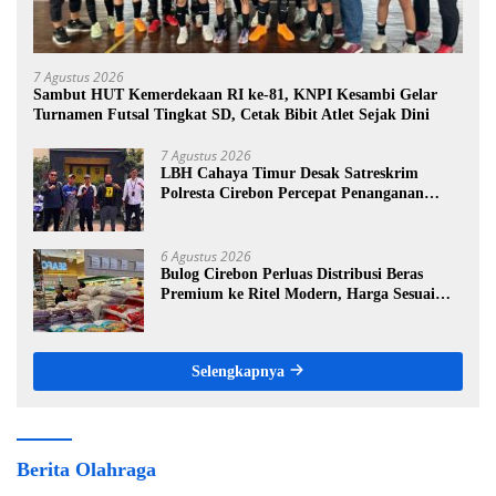
7 Agustus 2026
Sambut HUT Kemerdekaan RI ke-81, KNPI Kesambi Gelar
Turnamen Futsal Tingkat SD, Cetak Bibit Atlet Sejak Dini
7 Agustus 2026
LBH Cahaya Timur Desak Satreskrim
Polresta Cirebon Percepat Penanganan
Dugaan Perkara Oknum Kuwu Pabedilan
Kidul
6 Agustus 2026
Bulog Cirebon Perluas Distribusi Beras
Premium ke Ritel Modern, Harga Sesuai
HET Rp14.900 per Kilogram
Selengkapnya
Berita Olahraga