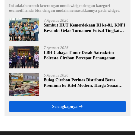
Ini adalah contoh keterangan untuk widget dengan kategori
otomotif, anda bisa dengan mudah memasukkannya pada widget.
7 Agustus 2026
Sambut HUT Kemerdekaan RI ke-81, KNPI
Kesambi Gelar Turnamen Futsal Tingkat
SD, Cetak Bibit Atlet Sejak Dini
7 Agustus 2026
LBH Cahaya Timur Desak Satreskrim
Polresta Cirebon Percepat Penanganan
Dugaan Perkara Oknum Kuwu Pabedilan
Kidul
6 Agustus 2026
Bulog Cirebon Perluas Distribusi Beras
Premium ke Ritel Modern, Harga Sesuai
HET Rp14.900 per Kilogram
Selengkapnya