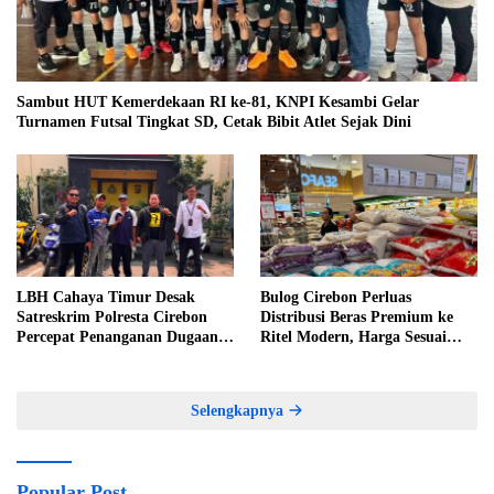
Sambut HUT Kemerdekaan RI ke-81, KNPI Kesambi Gelar
Turnamen Futsal Tingkat SD, Cetak Bibit Atlet Sejak Dini
LBH Cahaya Timur Desak
Bulog Cirebon Perluas
Satreskrim Polresta Cirebon
Distribusi Beras Premium ke
Percepat Penanganan Dugaan
Ritel Modern, Harga Sesuai
Perkara Oknum Kuwu
HET Rp14.900 per Kilogram
Pabedilan Kidul
Selengkapnya
Popular Post