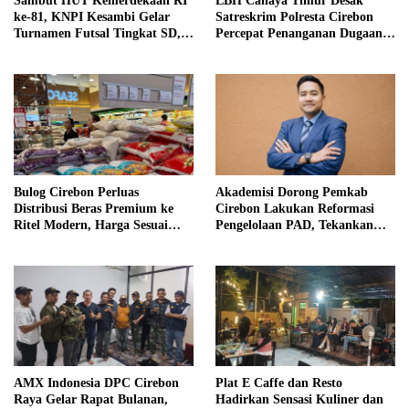
Sambut HUT Kemerdekaan RI
LBH Cahaya Timur Desak
ke-81, KNPI Kesambi Gelar
Satreskrim Polresta Cirebon
Turnamen Futsal Tingkat SD,
Percepat Penanganan Dugaan
Cetak Bibit Atlet Sejak Dini
Perkara Oknum Kuwu
Pabedilan Kidul
Bulog Cirebon Perluas
Akademisi Dorong Pemkab
Distribusi Beras Premium ke
Cirebon Lakukan Reformasi
Ritel Modern, Harga Sesuai
Pengelolaan PAD, Tekankan
HET Rp14.900 per Kilogram
Pentingnya Langkah Nyata
AMX Indonesia DPC Cirebon
Plat E Caffe dan Resto
Raya Gelar Rapat Bulanan,
Hadirkan Sensasi Kuliner dan