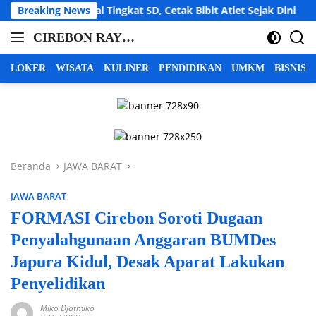
Langsung
l Tingkat SD, Cetak Bibit Atlet Sejak Dini
Breaking News
LBH Cahaya
ke
CIREBON RAYA |
konten
cirebon
INFO CIREBON
raya,
LOKER
WISATA
KULINER
PENDIDIKAN
UMKM
BISNIS
info
RAYA | BERITA
cirebon
CIREBON RAYA |
raya,
CIREBON
berita
INDRAMAYU
cirebon
raya,
MAJALENGKA
Beranda
JAWA BARAT
cirebon
KUNINGAN
indramayu
JAWA BARAT
majalengka
kuningan
FORMASI Cirebon Soroti Dugaan
Penyalahgunaan Anggaran BUMDes
Japura Kidul, Desak Aparat Lakukan
Penyelidikan
Miko Djatmiko