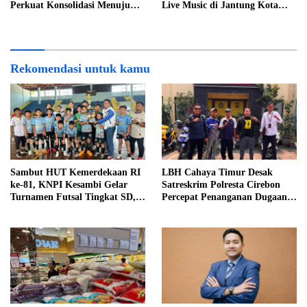
Perkuat Konsolidasi Menuju
Live Music di Jantung Kota
Organisasi yang Bermartabat
Cirebon
dan Elegan
Rekomendasi untuk kamu
Sambut HUT Kemerdekaan RI
LBH Cahaya Timur Desak
ke-81, KNPI Kesambi Gelar
Satreskrim Polresta Cirebon
Turnamen Futsal Tingkat SD,
Percepat Penanganan Dugaan
Cetak Bibit Atlet Sejak Dini
Perkara Oknum Kuwu
Pabedilan Kidul