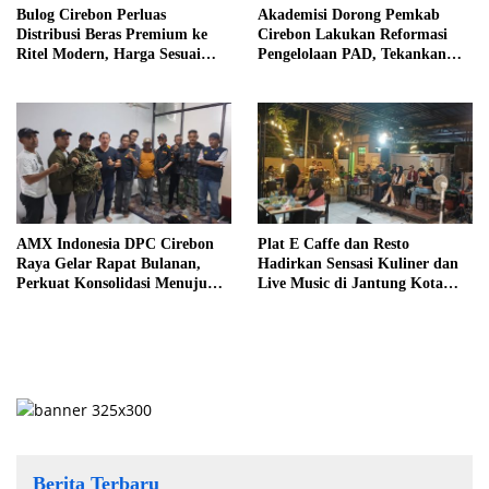
Bulog Cirebon Perluas
Akademisi Dorong Pemkab
Distribusi Beras Premium ke
Cirebon Lakukan Reformasi
Ritel Modern, Harga Sesuai
Pengelolaan PAD, Tekankan
HET Rp14.900 per Kilogram
Pentingnya Langkah Nyata
AMX Indonesia DPC Cirebon
Plat E Caffe dan Resto
Raya Gelar Rapat Bulanan,
Hadirkan Sensasi Kuliner dan
Perkuat Konsolidasi Menuju
Live Music di Jantung Kota
Organisasi yang Bermartabat
Cirebon
dan Elegan
Berita Terbaru