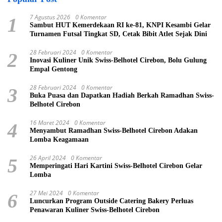
7 Agustus 2026
0 Komentar
1
Sambut HUT Kemerdekaan RI ke-81, KNPI Kesambi Gelar
Turnamen Futsal Tingkat SD, Cetak Bibit Atlet Sejak Dini
28 Februari 2024
0 Komentar
2
Inovasi Kuliner Unik Swiss-Belhotel Cirebon, Bolu Gulung
Empal Gentong
28 Februari 2024
0 Komentar
3
Buka Puasa dan Dapatkan Hadiah Berkah Ramadhan Swiss-
Belhotel Cirebon
16 Maret 2024
0 Komentar
4
Menyambut Ramadhan Swiss-Belhotel Cirebon Adakan
Lomba Keagamaan
26 April 2024
0 Komentar
5
Memperingati Hari Kartini Swiss-Belhotel Cirebon Gelar
Lomba
27 Mei 2024
0 Komentar
6
Luncurkan Program Outside Catering Bakery Perluas
Penawaran Kuliner Swiss-Belhotel Cirebon