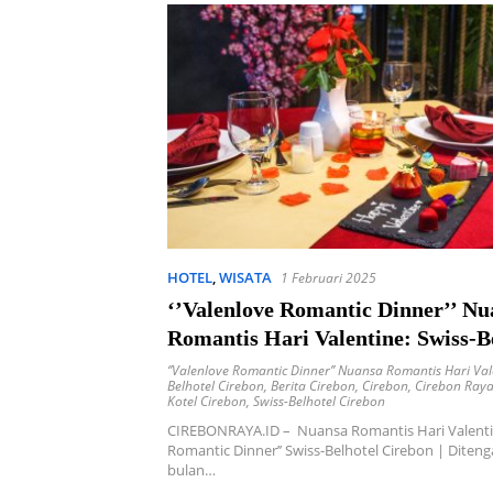
HOTEL
,
WISATA
1 Februari 2025
‘’Valenlove Romantic Dinner’’ Nu
Romantis Hari Valentine: Swiss-B
Cirebon
‘’Valenlove Romantic Dinner’’ Nuansa Romantis Hari Val
Belhotel Cirebon
,
Berita Cirebon
,
Cirebon
,
Cirebon Ray
Kotel Cirebon
,
Swiss-Belhotel Cirebon
CIREBONRAYA.ID – Nuansa Romantis Hari Valentin
Romantic Dinner’’ Swiss-Belhotel Cirebon | Dite
bulan…