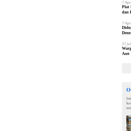
1 Agu
Plat
dan 
1 Agu
Didu
Dent
Laku
31 Ju
Warg
Aset
O
In
ka
me