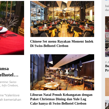
In
da
Chinese Set menu Rayakan Moment Imlek
Di Swiss-Belhotel Cirebon
6 
Bu
ansa
Pr
elhotel
Rp
entine: Swiss-
a
,
Info Cirebon
,
e ‘’Valenlove
Liburan Natal Penuh Kehangatan dengan
ngah kemeriahan
Paket Christmas Dining dan Yule Log
Cake hanya di Swiss-Belhotel Cirebon