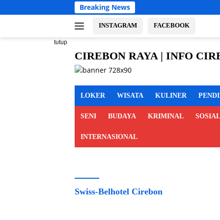
Langsung
Breaking News
ke
konten
INSTAGRAM
FACEBOOK
tutup
CIREBON RAYA | INFO CI
cirebon
MAJALENGKA KUNINGAN
raya,
info
LOKER
WISATA
KULINER
PEND
cirebon
raya,
SENI
BUDAYA
KRIMINAL
SOSIA
berita
cirebon
INTERNASIONAL
raya,
cirebon
indramayu
majalengka
kuningan
Swiss-Belhotel Cirebon