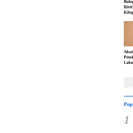
Bulo
Rite
Kilo
Akad
Pemk
Laku
Peng
Teka
Lang
Pop
1