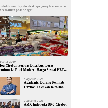
i adalah contoh judul deskripsi yang bisa anda isi
n sesuaikan pada widget
Agustus 2026
log Cirebon Perluas Distribusi Beras
emium ke Ritel Modern, Harga Sesuai HET
14.900 per Kilogram
5 Agustus 2026
Akademisi Dorong Pemkab
Cirebon Lakukan Reformasi
Pengelolaan PAD, Tekankan
Pentingnya Langkah Nyata
2 Agustus 2026
AMX Indonesia DPC Cirebon