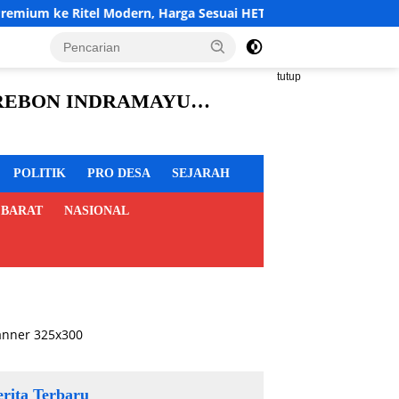
itel Modern, Harga Sesuai HET Rp14.900 per Kilogram
Aka
tutup
CIREBON INDRAMAYU
POLITIK
PRO DESA
SEJARAH
 BARAT
NASIONAL
erita Terbaru