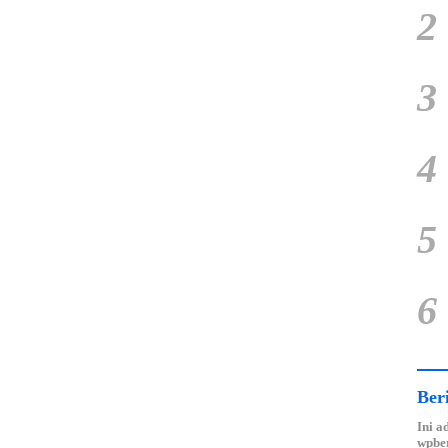
2
3
4
5
6
Ber
Ini a
wpber