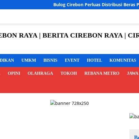
Bulog Cirebon Perluas Distribusi Beras Premium ke R
REBON RAYA | BERITA CIREBON RAYA | 
IDIKAN
UMKM
BISNIS
EVENT
HOTEL
KOMUNITAS
L
OPINI
OLAHRAGA
TOKOH
REBANA METRO
JAWA
B