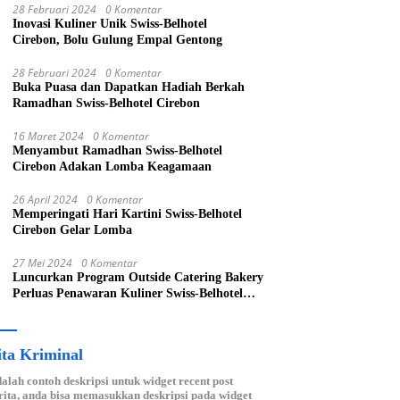
28 Februari 2024
0 Komentar
Inovasi Kuliner Unik Swiss-Belhotel
Cirebon, Bolu Gulung Empal Gentong
28 Februari 2024
0 Komentar
Buka Puasa dan Dapatkan Hadiah Berkah
Ramadhan Swiss-Belhotel Cirebon
16 Maret 2024
0 Komentar
Menyambut Ramadhan Swiss-Belhotel
Cirebon Adakan Lomba Keagamaan
26 April 2024
0 Komentar
Memperingati Hari Kartini Swiss-Belhotel
Cirebon Gelar Lomba
27 Mei 2024
0 Komentar
Luncurkan Program Outside Catering Bakery
Perluas Penawaran Kuliner Swiss-Belhotel
Cirebon
ita Kriminal
dalah contoh deskripsi untuk widget recent post
ita, anda bisa memasukkan deskripsi pada widget