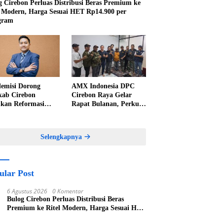
g Cirebon Perluas Distribusi Beras Premium ke
l Modern, Harga Sesuai HET Rp14.900 per
gram
emisi Dorong
AMX Indonesia DPC
ab Cirebon
Cirebon Raya Gelar
kan Reformasi
Rapat Bulanan, Perkuat
elolaan PAD,
Konsolidasi Menuju
nkan Pentingnya
Organisasi yang
kah Nyata
Bermartabat dan Elegan
Selengkapnya
ular Post
6 Agustus 2026
0 Komentar
Bulog Cirebon Perluas Distribusi Beras
Premium ke Ritel Modern, Harga Sesuai HET
Rp14.900 per Kilogram