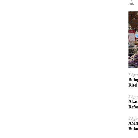
ini.
6 Agu
Bulo
Rite
Kilo
5 Agu
Akad
Refo
Lang
2 Agu
AMX 
Bula
yang