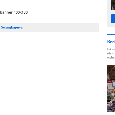
Selengkapnya
Ber
Ini c
olahr
wpber