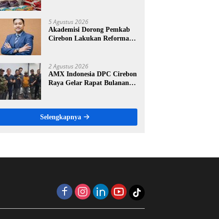
Ritel Modern, Harga Sesuai
HET Rp14.900 per Kilogram
5 Agustus 2026
Akademisi Dorong Pemkab
Cirebon Lakukan Reformasi
Pengelolaan PAD, Tekankan
Pentingnya Langkah Nyata
2 Agustus 2026
AMX Indonesia DPC Cirebon
Raya Gelar Rapat Bulanan,
Perkuat Konsolidasi Menuju
Organisasi yang Bermartabat
dan Elegan
Selengkapnya