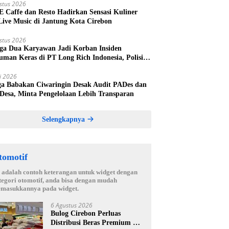
stus 2026
 E Caffe dan Resto Hadirkan Sensasi Kuliner
Live Music di Jantung Kota Cirebon
stus 2026
ga Dua Karyawan Jadi Korban Insiden
uman Keras di PT Long Rich Indonesia, Polisi
kan Penyelidikan
li 2026
a Babakan Ciwaringin Desak Audit PADes dan
 Desa, Minta Pengelolaan Lebih Transparan
Selengkapnya
tomotif
i adalah contoh keterangan untuk widget dengan
tegori otomotif, anda bisa dengan mudah
masukkannya pada widget.
6 Agustus 2026
Bulog Cirebon Perluas
Distribusi Beras Premium ke