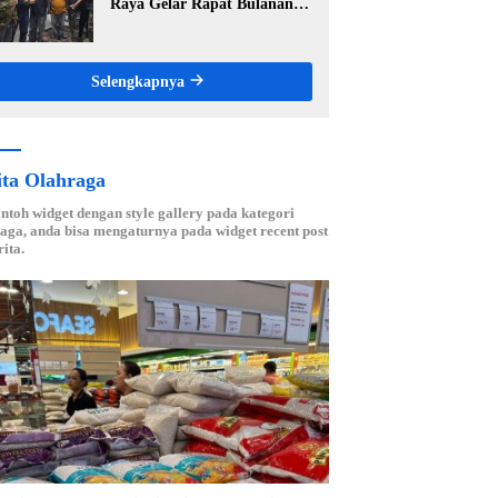
Raya Gelar Rapat Bulanan,
Perkuat Konsolidasi Menuju
Organisasi yang Bermartabat
dan Elegan
Selengkapnya
ita Olahraga
ontoh widget dengan style gallery pada kategori
aga, anda bisa mengaturnya pada widget recent post
ita.