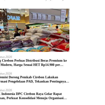
stus 2026
g Cirebon Perluas Distribusi Beras Premium ke
l Modern, Harga Sesuai HET Rp14.900 per
gram
stus 2026
emisi Dorong Pemkab Cirebon Lakukan
rmasi Pengelolaan PAD, Tekankan Pentingnya
kah Nyata
stus 2026
Indonesia DPC Cirebon Raya Gelar Rapat
nan, Perkuat Konsolidasi Menuju Organisasi
 Bermartabat dan Elegan