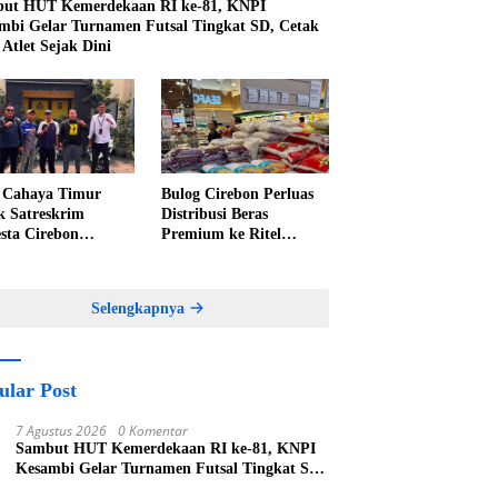
ut HUT Kemerdekaan RI ke-81, KNPI
mbi Gelar Turnamen Futsal Tingkat SD, Cetak
 Atlet Sejak Dini
Cahaya Timur
Bulog Cirebon Perluas
k Satreskrim
Distribusi Beras
esta Cirebon
Premium ke Ritel
epat Penanganan
Modern, Harga Sesuai
an Perkara Oknum
HET Rp14.900 per
 Pabedilan Kidul
Kilogram
Selengkapnya
ular Post
7 Agustus 2026
0 Komentar
Sambut HUT Kemerdekaan RI ke-81, KNPI
Kesambi Gelar Turnamen Futsal Tingkat SD,
Cetak Bibit Atlet Sejak Dini