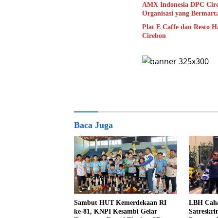
AMX Indonesia DPC Cire
Organisasi yang Bermart
Plat E Caffe dan Resto H
Cirebon
Baca Juga
Sambut HUT Kemerdekaan RI
LBH Caha
ke-81, KNPI Kesambi Gelar
Satreskri