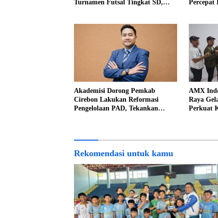
Turnamen Futsal Tingkat SD,
Percepat
Cetak Bibit Atlet Sejak Dini
Perkara 
Kidul
Akademisi Dorong Pemkab
AMX Indo
Cirebon Lakukan Reformasi
Raya Gel
Pengelolaan PAD, Tekankan
Perkuat 
Pentingnya Langkah Nyata
Organisas
Elegan
Rekomendasi untuk kamu