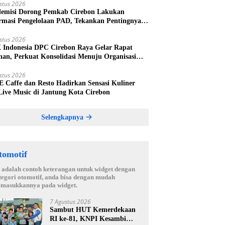
stus 2026
emisi Dorong Pemkab Cirebon Lakukan
rmasi Pengelolaan PAD, Tekankan Pentingnya
kah Nyata
stus 2026
Indonesia DPC Cirebon Raya Gelar Rapat
nan, Perkuat Konsolidasi Menuju Organisasi
 Bermartabat dan Elegan
stus 2026
 E Caffe dan Resto Hadirkan Sensasi Kuliner
Live Music di Jantung Kota Cirebon
Selengkapnya
tomotif
i adalah contoh keterangan untuk widget dengan
tegori otomotif, anda bisa dengan mudah
masukkannya pada widget.
7 Agustus 2026
Sambut HUT Kemerdekaan
RI ke-81, KNPI Kesambi