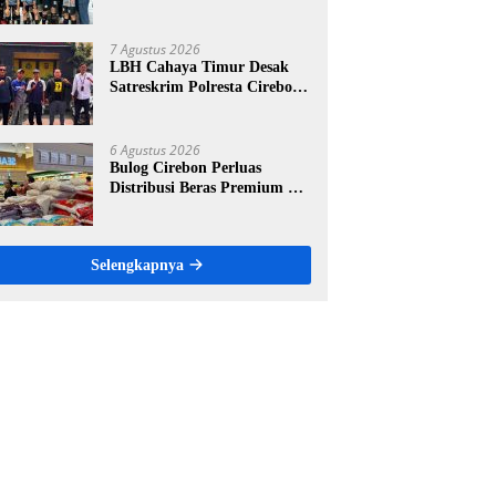
Gelar Turnamen Futsal
Tingkat SD, Cetak Bibit Atlet
Sejak Dini
7 Agustus 2026
LBH Cahaya Timur Desak
Satreskrim Polresta Cirebon
Percepat Penanganan
Dugaan Perkara Oknum
Kuwu Pabedilan Kidul
6 Agustus 2026
Bulog Cirebon Perluas
Distribusi Beras Premium ke
Ritel Modern, Harga Sesuai
HET Rp14.900 per Kilogram
Selengkapnya