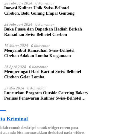
28 Februari 2024
0 Komentar
Inovasi Kuliner Unik Swiss-Belhotel
Cirebon, Bolu Gulung Empal Gentong
28 Februari 2024
0 Komentar
Buka Puasa dan Dapatkan Hadiah Berkah
Ramadhan Swiss-Belhotel Cirebon
16 Maret 2024
0 Komentar
Menyambut Ramadhan Swiss-Belhotel
Cirebon Adakan Lomba Keagamaan
26 April 2024
0 Komentar
Memperingati Hari Kartini Swiss-Belhotel
Cirebon Gelar Lomba
27 Mei 2024
0 Komentar
Luncurkan Program Outside Catering Bakery
Perluas Penawaran Kuliner Swiss-Belhotel
Cirebon
ita Kriminal
dalah contoh deskripsi untuk widget recent post
ita, anda bisa memasukkan deskripsi pada widget