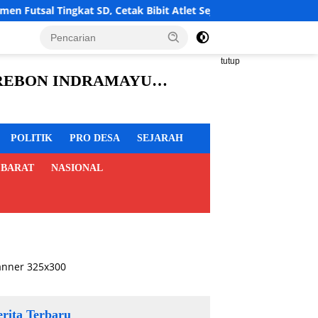
tak Bibit Atlet Sejak Dini
LBH Cahaya Timur Desak Sa
tutup
CIREBON INDRAMAYU
POLITIK
PRO DESA
SEJARAH
 BARAT
NASIONAL
erita Terbaru