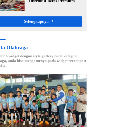
Distribusi Beras Premium ke
Ritel Modern, Harga Sesuai
HET Rp14.900 per Kilogram
Selengkapnya
ita Olahraga
ontoh widget dengan style gallery pada kategori
aga, anda bisa mengaturnya pada widget recent post
ita.