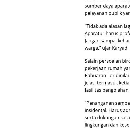
sumber daya aparat
pelayanan publik yan
“Tidak ada alasan la
Aparatur harus profe
Jangan sampai kehad
warga,” ujar Karyad,
Selain persoalan bi
pekerjaan rumah yan
Pabuaran Lor dinila
jelas, termasuk ke
fasilitas pengolaha
“Penanganan sampah 
insidental. Harus a
serta dukungan sara
lingkungan dan kese