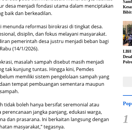
Samb
ur desa menjadi fondasi utama dalam menciptakan
Kesa
g baik dan berkeadilan.
Bibit
gi menunda reformasi birokrasi di tingkat desa.
sional, disiplin, dan fokus melayani masyarakat.
iran pemerintah desa justru menjadi beban bagi
 Rabu (14/1/2026).
LBH 
Desa
rokrasi, masalah sampah disebut masih menjadi
Polr
Perc
g tak kunjung tuntas. Hingga kini, Pemdes
Duga
i belum memiliki sistem pengelolaan sampah yang
Kuwu
tiadaan tempat pembuangan sementara maupun
n sampah.
Pop
tidak boleh hanya bersifat seremonial atau
da perencanaan jangka panjang, edukasi warga,
1
na dan prasarana. Ini berkaitan langsung dengan
hatan masyarakat,” tegasnya.