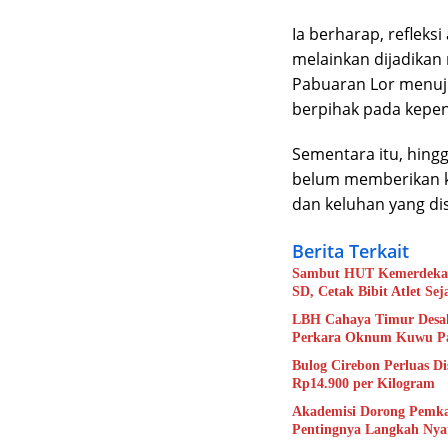
Ia berharap, refleks
melainkan dijadika
Pabuaran Lor menuju
berpihak pada kepen
Sementara itu, hingg
belum memberikan ket
dan keluhan yang d
Berita Terkait
Sambut HUT Kemerdekaan
SD, Cetak Bibit Atlet Sej
LBH Cahaya Timur Desak
Perkara Oknum Kuwu Pa
Bulog Cirebon Perluas D
Rp14.900 per Kilogram
Akademisi Dorong Pemka
Pentingnya Langkah Nya