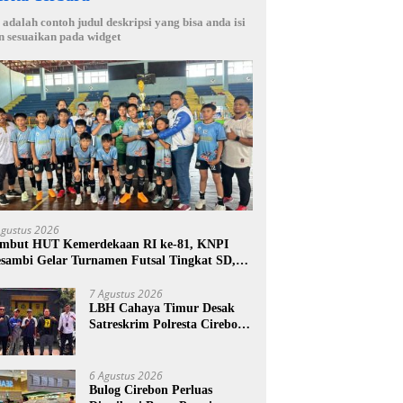
i adalah contoh judul deskripsi yang bisa anda isi
n sesuaikan pada widget
Agustus 2026
mbut HUT Kemerdekaan RI ke-81, KNPI
sambi Gelar Turnamen Futsal Tingkat SD,
tak Bibit Atlet Sejak Dini
7 Agustus 2026
LBH Cahaya Timur Desak
Satreskrim Polresta Cirebon
Percepat Penanganan
Dugaan Perkara Oknum
Kuwu Pabedilan Kidul
6 Agustus 2026
Bulog Cirebon Perluas