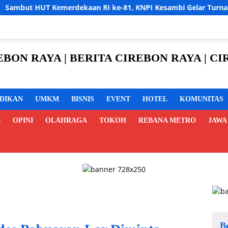
an RI ke-81, KNPI Kesambi Gelar Turnamen Futsal Tingkat SD, Ce
REBON RAYA | BERITA CIREBON RAYA | 
IDIKAN
UMKM
BISNIS
EVENT
HOTEL
KOMUNITAS
L
OPINI
OLAHRAGA
TOKOH
REBANA METRO
JAWA
B