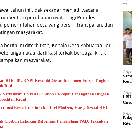
ini.
i awal tahun ini tidak sekadar menjadi wacana,
n momentum perubahan nyata bagi Pemdes
 pemerintahan desa yang bersih, transparan, dan
tingan masyarakat.
a berita ini diterbitkan, Kepala Desa Pabuaran Lor
erangan atau klarifikasi terkait berbagai kritik
isampaikan masyarakat.
7 Agu
Samb
 RI ke-81, KNPI Kesambi Gelar Turnamen Futsal Tingkat
Kesa
ak Dini
Bibit
7 Agu
 Satreskrim Polresta Cirebon Percepat Penanganan Dugaan
LBH 
bedilan Kidul
Cire
istribusi Beras Premium ke Ritel Modern, Harga Sesuai HET
Oknu
6 Agu
Bulo
b Cirebon Lakukan Reformasi Pengelolaan PAD, Tekankan
Rite
ta
Kilo