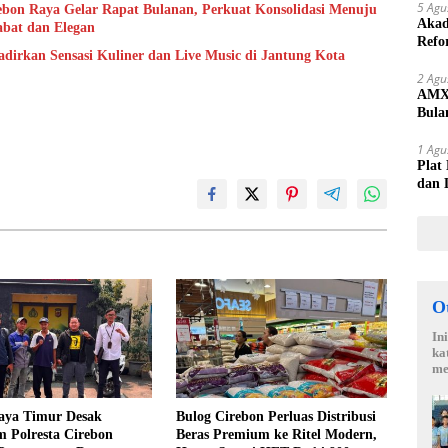
5 Agu
bon Raya Gelar Rapat Bulanan, Perkuat Konsolidasi Menuju
Akad
abat dan Elegan
Refo
adirkan Sensasi Kuliner dan Live Music di Jantung Kota
Lang
2 Agu
AMX 
Bula
yang
1 Agu
Plat
dan 
O
In
ka
me
ya Timur Desak
Bulog Cirebon Perluas Distribusi
m Polresta Cirebon
Beras Premium ke Ritel Modern,