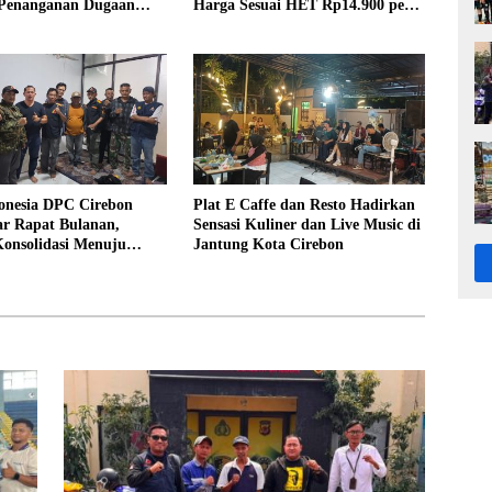
 Penanganan Dugaan
Harga Sesuai HET Rp14.900 per
Oknum Kuwu Pabedilan
Kilogram
nesia DPC Cirebon
Plat E Caffe dan Resto Hadirkan
ar Rapat Bulanan,
Sensasi Kuliner dan Live Music di
Konsolidasi Menuju
Jantung Kota Cirebon
i yang Bermartabat dan