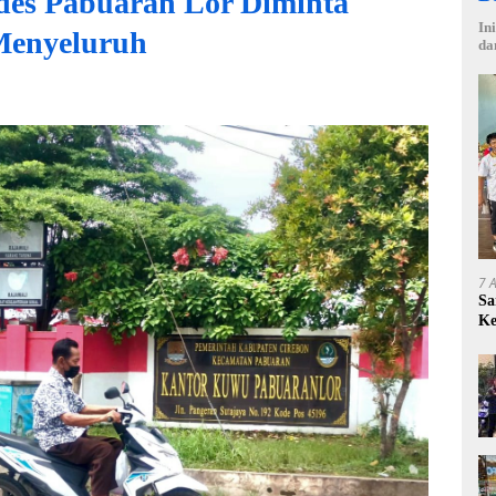
mdes Pabuaran Lor Diminta
In
enyeluruh
da
7 
Sa
Ke
Ce