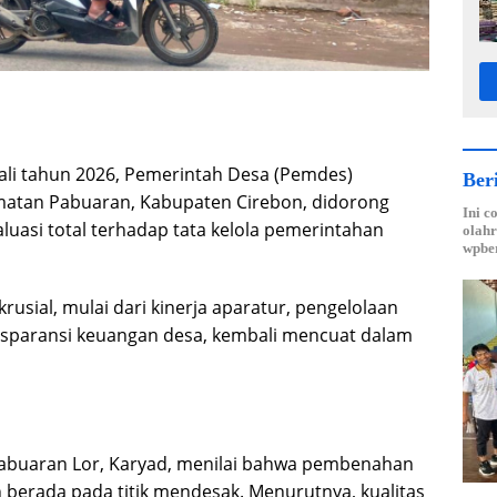
i tahun 2026, Pemerintah Desa (Pemdes)
Ber
matan Pabuaran, Kabupaten Cirebon, didorong
Ini c
luasi total terhadap tata kelola pemerintahan
olahr
wpber
rusial, mulai dari kinerja aparatur, pengelolaan
nsparansi keuangan desa, kembali mencuat dalam
abuaran Lor, Karyad, menilai bahwa pembenahan
h berada pada titik mendesak. Menurutnya, kualitas