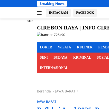
Langsung
Breaking News
Sambut HUT Kemerdeka
ke
konten
INSTAGRAM
FACEBOOK
tutup
CIREBON RAYA | INFO CI
cirebon
MAJALENGKA KUNINGAN
raya,
info
LOKER
WISATA
KULINER
PEND
cirebon
raya,
SENI
BUDAYA
KRIMINAL
SOSIA
berita
cirebon
INTERNASIONAL
raya,
cirebon
indramayu
majalengka
Beranda
JAWA BARAT
kuningan
JAWA BARAT