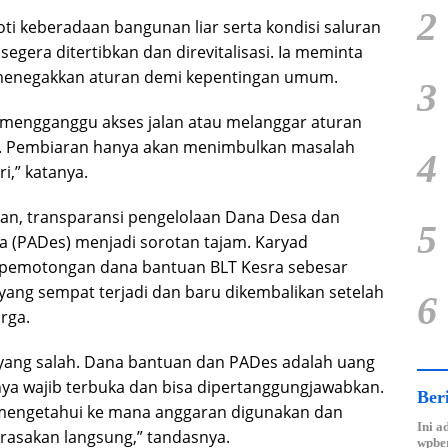
2
ti keberadaan bangunan liar serta kondisi saluran
u segera ditertibkan dan direvitalisasi. Ia meminta
menegakkan aturan demi kepentingan umum.
3
 mengganggu akses jalan atau melanggar aturan
as. Pembiaran hanya akan menimbulkan masalah
4
i,” katanya.
an, transparansi pengelolaan Dana Desa dan
5
a (PADes) menjadi sorotan tajam. Karyad
pemotongan dana bantuan BLT Kesra sebesar
yang sempat terjadi dan baru dikembalikan setelah
6
rga.
n yang salah. Dana bantuan dan PADes adalah uang
nya wajib terbuka dan bisa dipertanggungjawabkan.
Ber
mengetahui ke mana anggaran digunakan dan
Ini a
rasakan langsung,” tandasnya.
wpber