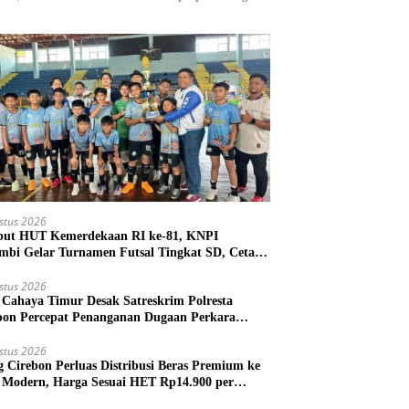
stus 2026
ut HUT Kemerdekaan RI ke-81, KNPI
mbi Gelar Turnamen Futsal Tingkat SD, Cetak
 Atlet Sejak Dini
stus 2026
Cahaya Timur Desak Satreskrim Polresta
bon Percepat Penanganan Dugaan Perkara
m Kuwu Pabedilan Kidul
stus 2026
g Cirebon Perluas Distribusi Beras Premium ke
l Modern, Harga Sesuai HET Rp14.900 per
gram