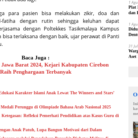
1 Agu
Plat
a para pasien bisa melakukan zikir, doa dan
dan 
-fatiha dengan rutin sehingga keluhan dapat
1 Agu
kerjasama dengan Poltekkes Tasikmalaya Kampus
Didu
Dent
 bisa terlaksana dengan baik, ujar perawat di Panti
Laku
u.
31 Ju
Warg
Aset
Baca Juga :
 Jawa Barat 2024, Kejari Kabupaten Cirebon
Raih Penghargaan Terbanyak
dukasi Karakter Islami Anak Lewat The Winners and Stars’
O
In
h Medali Perunggu di Olimpiade Bahasa Arab Nasional 2025
ka
me
 Ketegasan: Refleksi Pemerhati Pendidikan atas Kasus Guru di
engan Anak Patuh, Lupa Bangun Motivasi dari Dalam