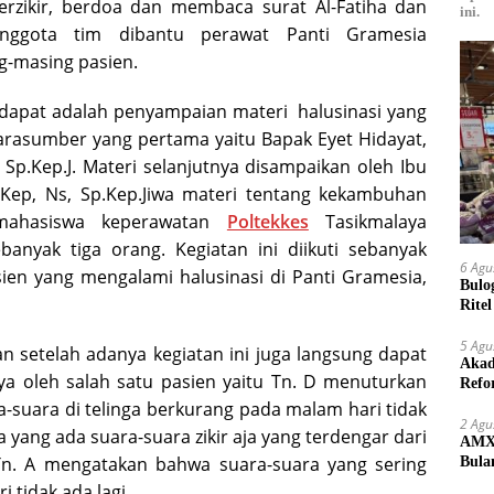
 berzikir, berdoa dan membaca surat Al-Fatiha dan
ini.
nggota tim dibantu perawat Panti Gramesia
g-masing pasien.
dapat adalah penyampaian materi halusinasi yang
arasumber yang pertama yaitu Bapak Eyet Hidayat,
 Sp.Kep.J. Materi selanjutnya disampaikan oleh Ibu
MKep, Ns, Sp.Kep.Jiwa materi tentang kekambuhan
 mahasiswa keperawatan
Poltekkes
Tasikmalaya
anyak tiga orang. Kegiatan ini diikuti sebanyak
6 Agu
ien yang mengalami halusinasi di Panti Gramesia,
Bulo
Rite
Kilo
5 Agu
an setelah adanya kegiatan ini juga langsung dapat
Akad
ya oleh salah satu pasien yaitu Tn. D menuturkan
Refo
Lang
-suara di telinga berkurang pada malam hari tidak
2 Agu
a yang ada suara-suara zikir aja yang terdengar dari
AMX 
 Tn. A mengatakan bahwa suara-suara yang sering
Bula
yang
 tidak ada lagi.