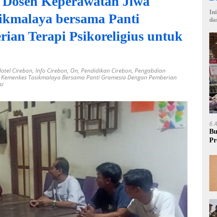
 Dosen Keperawatan Jiwa
In
ikmalaya bersama Panti
da
ian Terapi Psikoreligius untuk
otel Cirebon
,
Info Cirebon
,
On
,
Pendidikan Cirebon
,
Pengabdian
s Kemenkes Tasikmalaya Bersama Panti Gramesia Dengan Pemberian
si
6 
Bu
Pr
Rp