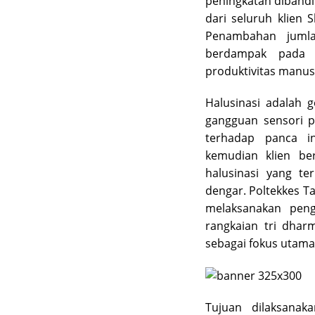
peningkatan dibandi
dari seluruh klien 
Penambahan jumla
berdampak pada
produktivitas manus
Halusinasi adalah ge
gangguan sensori p
terhadap panca i
kemudian klien ber
halusinasi yang te
dengar. Poltekkes T
melaksanakan peng
rangkaian tri dhar
sebagai fokus utama
Tujuan dilaksanak