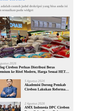
i adalah contoh judul deskripsi yang bisa anda isi
n sesuaikan pada widget
Agustus 2026
log Cirebon Perluas Distribusi Beras
emium ke Ritel Modern, Harga Sesuai HET
14.900 per Kilogram
5 Agustus 2026
Akademisi Dorong Pemkab
Cirebon Lakukan Reformasi
Pengelolaan PAD, Tekankan
Pentingnya Langkah Nyata
2 Agustus 2026
AMX Indonesia DPC Cirebon