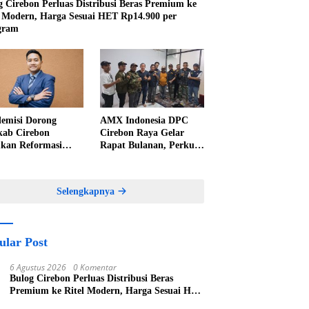
g Cirebon Perluas Distribusi Beras Premium ke
l Modern, Harga Sesuai HET Rp14.900 per
gram
emisi Dorong
AMX Indonesia DPC
ab Cirebon
Cirebon Raya Gelar
kan Reformasi
Rapat Bulanan, Perkuat
elolaan PAD,
Konsolidasi Menuju
nkan Pentingnya
Organisasi yang
kah Nyata
Bermartabat dan Elegan
Selengkapnya
ular Post
6 Agustus 2026
0 Komentar
Bulog Cirebon Perluas Distribusi Beras
Premium ke Ritel Modern, Harga Sesuai HET
Rp14.900 per Kilogram