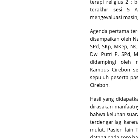
terapi religius 2 :
terakhir
sesi 5
A
mengevaluasi masin
Agenda pertama ter
disampaikan oleh N
SPd, SKp, MKep, Ns,
Dwi Putri P, SPd, 
didampingi oleh
Kampus Cirebon seb
sepuluh peserta pas
Cirebon.
Hasil yang didapatk
dirasakan manfaatn
bahwa keluhan suara
terdengar lagi karen
mulut. Pasien lain
datang pada sore hari