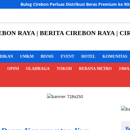
on Perluas Distribusi Beras Premium ke Ritel Modern, Harga Ses
REBON RAYA | BERITA CIREBON RAYA | 
IDIKAN
UMKM
BISNIS
EVENT
HOTEL
KOMUNITAS
L
OPINI
OLAHRAGA
TOKOH
REBANA METRO
JAWA
B