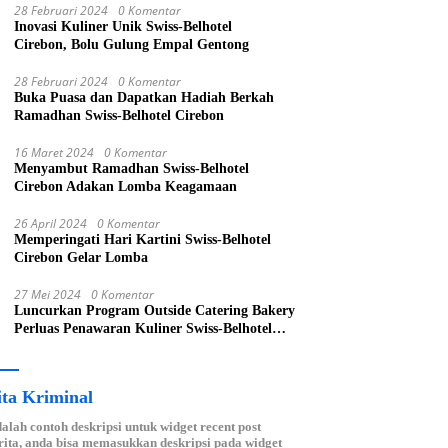
28 Februari 2024
0 Komentar
Inovasi Kuliner Unik Swiss-Belhotel
Cirebon, Bolu Gulung Empal Gentong
28 Februari 2024
0 Komentar
Buka Puasa dan Dapatkan Hadiah Berkah
Ramadhan Swiss-Belhotel Cirebon
16 Maret 2024
0 Komentar
Menyambut Ramadhan Swiss-Belhotel
Cirebon Adakan Lomba Keagamaan
26 April 2024
0 Komentar
Memperingati Hari Kartini Swiss-Belhotel
Cirebon Gelar Lomba
27 Mei 2024
0 Komentar
Luncurkan Program Outside Catering Bakery
Perluas Penawaran Kuliner Swiss-Belhotel
Cirebon
ita Kriminal
dalah contoh deskripsi untuk widget recent post
ita, anda bisa memasukkan deskripsi pada widget