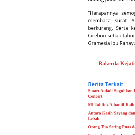
“Harapannya semog
membaca surat Al
berkurang, Serta 
Cirebon setiap tahun
Gramesia Ibu Rahay
Rakerda Kejati
Berita Terkait
Smart Auladi Suguhkan E
Concert
MI Tahfidz Alhaniif Rai
Antara Kasih Sayang dan
Lebak
Orang Tua Sering Puas d