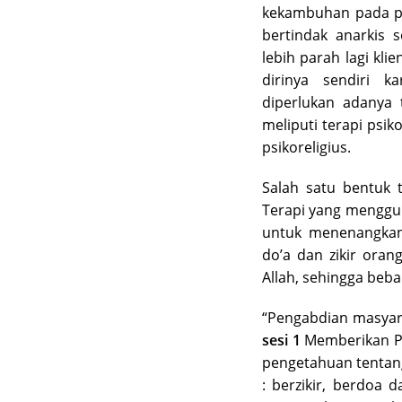
kekambuhan pada pa
bertindak anarkis 
lebih parah lagi kl
dirinya sendiri k
diperlukan adanya t
meliputi terapi psik
psikoreligius.
Salah satu bentuk t
Terapi yang menggun
untuk menenangkan
do’a dan zikir ora
Allah, sehingga beb
“Pengabdian masyara
sesi 1
Memberikan Pe
pengetahuan tenta
: berzikir, berdoa 