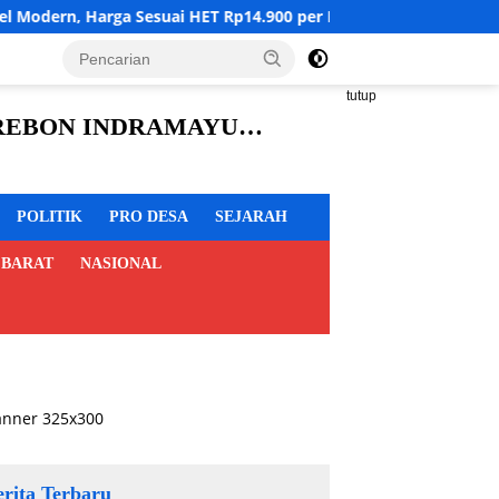
uai HET Rp14.900 per Kilogram
Akademisi Dorong Pemkab
tutup
CIREBON INDRAMAYU
POLITIK
PRO DESA
SEJARAH
 BARAT
NASIONAL
erita Terbaru