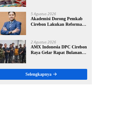
Ritel Modern, Harga Sesuai
HET Rp14.900 per Kilogram
5 Agustus 2026
Akademisi Dorong Pemkab
Cirebon Lakukan Reformasi
Pengelolaan PAD, Tekankan
Pentingnya Langkah Nyata
2 Agustus 2026
AMX Indonesia DPC Cirebon
Raya Gelar Rapat Bulanan,
Perkuat Konsolidasi Menuju
Organisasi yang Bermartabat
dan Elegan
Selengkapnya