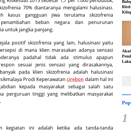
ng Riskesdas 2013 sebesar 1,7 per 1.000 penduduk,
Bulo
Skizofrenia 70% diantaranya mengalami halusinasi.
Rite
Kilo
h kasus gangguan jiwa terutama skizofrenia
 penambahan beban negara dan penurunan
ia untuk jangka panjang.
jala positif skizofrenia yang lain, halusinasi yaitu
ersepsi di mana klien marasakan adanya sensasi
Akad
nderanya padahal tidak ada stimulus apapun
Pemk
Laku
espon sesuai jenis sensasi yang dirasakannya,
Peng
rbanyak pada klien skizofrenia adalah halusinasi
Teka
Lang
asikmalaya Prodi Keperawatan
cirebon
dalam hal ini
abdian kepada masyarakat sebagai salah satu
ma perguruan tinggi yang melibatkan masyarakat
.
Pop
1
an kegiatan ini adalah ketika ada tanda-tanda