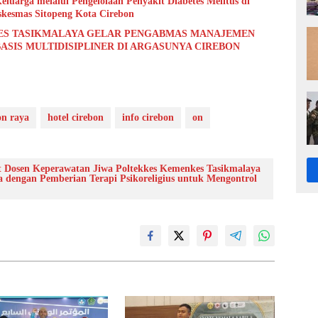
luarga melalui Pengelolaan Penyakit Diabetes Melitus di
kesmas Sitopeng Kota Cirebon
ES TASIKMALAYA GELAR PENGABMAS MANAJEMEN
BASIS MULTIDISIPLINER DI ARGASUNYA CIREBON
on raya
hotel cirebon
info cirebon
on
 Dosen Keperawatan Jiwa Poltekkes Kemenkes Tasikmalaya
 dengan Pemberian Terapi Psikoreligius untuk Mengontrol