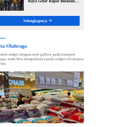
Raya Gelar Rapat Bulanan,
Perkuat Konsolidasi Menuju
Organisasi yang Bermartabat
dan Elegan
Selengkapnya
ita Olahraga
ontoh widget dengan style gallery pada kategori
aga, anda bisa mengaturnya pada widget recent post
ita.