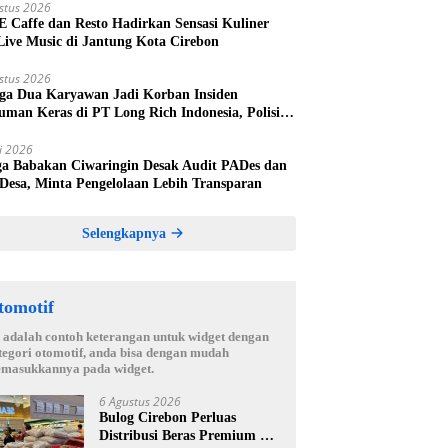
stus 2026
 E Caffe dan Resto Hadirkan Sensasi Kuliner
Live Music di Jantung Kota Cirebon
stus 2026
ga Dua Karyawan Jadi Korban Insiden
uman Keras di PT Long Rich Indonesia, Polisi
kan Penyelidikan
li 2026
a Babakan Ciwaringin Desak Audit PADes dan
 Desa, Minta Pengelolaan Lebih Transparan
Selengkapnya
tomotif
i adalah contoh keterangan untuk widget dengan
tegori otomotif, anda bisa dengan mudah
masukkannya pada widget.
6 Agustus 2026
Bulog Cirebon Perluas
Distribusi Beras Premium ke