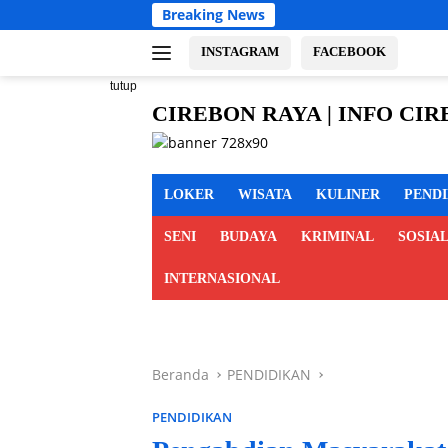
Langsung
Breaking News
Bulog Cireb
ke
konten
INSTAGRAM
FACEBOOK
tutup
CIREBON RAYA | INFO CI
cirebon
MAJALENGKA KUNINGAN
raya,
info
LOKER
WISATA
KULINER
PEND
cirebon
raya,
SENI
BUDAYA
KRIMINAL
SOSIA
berita
cirebon
INTERNASIONAL
raya,
cirebon
indramayu
majalengka
Beranda
PENDIDIKAN
kuningan
PENDIDIKAN