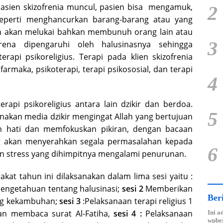
sien skizofrenia muncul, pasien bisa mengamuk,
2
seperti menghancurkan barang-barang atau yang
ien akan melukai bahkan membunuh orang lain atau
3
arena dipengaruhi oleh halusinasnya sehingga
erapi psikoreligius. Terapi pada klien skizofrenia
ofarmaka, psikoterapi, terapi psikososial, dan terapi
4
erapi psikoreligius antara lain dzikir dan berdoa.
5
akan media dzikir mengingat Allah yang bertujuan
 hati dan memfokuskan pikiran, dengan bacaan
ng akan menyerahkan segala permasalahan kepada
6
an stress yang dihimpitnya mengalami penurunan.
kat tahun ini dilaksanakan dalam lima sesi yaitu :
ngetahuan tentang halusinasi;
sesi 2
Memberikan
Ber
ng kekambuhan;
sesi 3
:Pelaksanaan terapi religius 1
dan membaca surat Al-Fatiha,
sesi 4 :
Pelaksanaan
Ini a
wpber