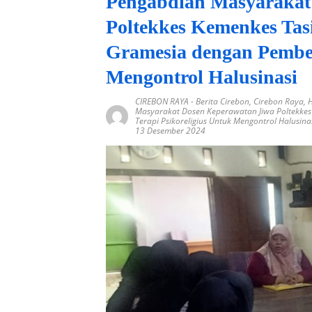
Pengabdian Masyarakat
Poltekkes Kemenkes Tas
Gramesia dengan Pember
Mengontrol Halusinasi
CIREBON RAYA
-
Berita Cirebon
,
Cirebon Raya
,
H
Masyarakat Dosen Keperawatan Jiwa Poltekke
Terapi Psikoreligius Untuk Mengontrol Halusina
13 Desember 2024