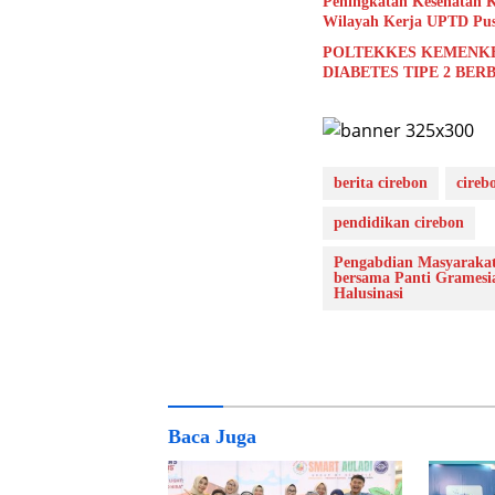
Peningkatan Kesehatan Ke
Wilayah Kerja UPTD Pus
POLTEKKES KEMENK
DIABETES TIPE 2 BER
berita cirebon
cireb
pendidikan cirebon
Pengabdian Masyarakat
bersama Panti Gramesia
Halusinasi
Baca Juga