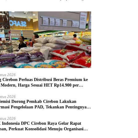
stus 2026
g Cirebon Perluas Distribusi Beras Premium ke
l Modern, Harga Sesuai HET Rp14.900 per
gram
stus 2026
emisi Dorong Pemkab Cirebon Lakukan
rmasi Pengelolaan PAD, Tekankan Pentingnya
kah Nyata
stus 2026
Indonesia DPC Cirebon Raya Gelar Rapat
nan, Perkuat Konsolidasi Menuju Organisasi
 Bermartabat dan Elegan