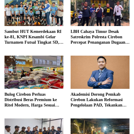
Sambut HUT Kemerdekaan RI
LBH Cahaya Timur Desak
ke-81, KNPI Kesambi Gelar
Satreskrim Polresta Cirebon
Turnamen Futsal Tingkat SD,
Percepat Penanganan Dugaan
Cetak Bibit Atlet Sejak Dini
Perkara Oknum Kuwu
Pabedilan Kidul
Bulog Cirebon Perluas
Akademisi Dorong Pemkab
Distribusi Beras Premium ke
Cirebon Lakukan Reformasi
Ritel Modern, Harga Sesuai
Pengelolaan PAD, Tekankan
HET Rp14.900 per Kilogram
Pentingnya Langkah Nyata