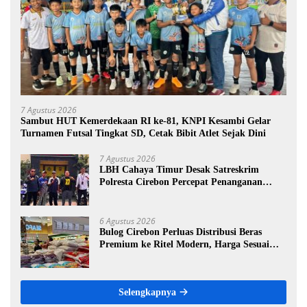
7 Agustus 2026
Sambut HUT Kemerdekaan RI ke-81, KNPI Kesambi Gelar
Turnamen Futsal Tingkat SD, Cetak Bibit Atlet Sejak Dini
7 Agustus 2026
LBH Cahaya Timur Desak Satreskrim
Polresta Cirebon Percepat Penanganan
Dugaan Perkara Oknum Kuwu Pabedilan
Kidul
6 Agustus 2026
Bulog Cirebon Perluas Distribusi Beras
Premium ke Ritel Modern, Harga Sesuai
HET Rp14.900 per Kilogram
Selengkapnya