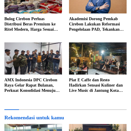
Bulog Cirebon Perluas
Akademisi Dorong Pemkab
Distribusi Beras Premium ke
Cirebon Lakukan Reformasi
Ritel Modern, Harga Sesuai
Pengelolaan PAD, Tekankan
HET Rp14.900 per Kilogram
Pentingnya Langkah Nyata
AMX Indonesia DPC Cirebon
Plat E Caffe dan Resto
Raya Gelar Rapat Bulanan,
Hadirkan Sensasi Kuliner dan
Perkuat Konsolidasi Menuju
Live Music di Jantung Kota
Organisasi yang Bermartabat
Cirebon
dan Elegan
Rekomendasi untuk kamu