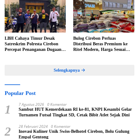
LBH Cahaya Timur Desak
Bulog Cirebon Perluas
Satreskrim Polresta Cirebon
Distribusi Beras Premium ke
Percepat Penanganan Dugaan
Ritel Modern, Harga Sesuai
Perkara Oknum Kuwu
HET Rp14.900 per Kilogram
Pabedilan Kidul
Selengkapnya
Popular Post
7 Agustus 2026
0 Komentar
1
Sambut HUT Kemerdekaan RI ke-81, KNPI Kesambi Gelar
Turnamen Futsal Tingkat SD, Cetak Bibit Atlet Sejak Dini
28 Februari 2024
0 Komentar
2
Inovasi Kuliner Unik Swiss-Belhotel Cirebon, Bolu Gulung
Empal Gentong