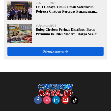
7 Agustus 2026
LBH Cahaya Timur Desak Satreskrim
Polresta Cirebon Percepat Penanganan
Dugaan Perkara Oknum Kuwu Pabedilan
Kidul
6 Agustus 2026
Bulog Cirebon Perluas Distribusi Beras
Premium ke Ritel Modern, Harga Sesuai
HET Rp14.900 per Kilogram
Selengkapnya