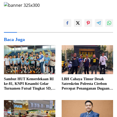
Baca Juga
Sambut HUT Kemerdekaan RI
LBH Cahaya Timur Desak
ke-81, KNPI Kesambi Gelar
Satreskrim Polresta Cirebon
Turnamen Futsal Tingkat SD,
Percepat Penanganan Dugaan
Cetak Bibit Atlet Sejak Dini
Perkara Oknum Kuwu
Pabedilan Kidul