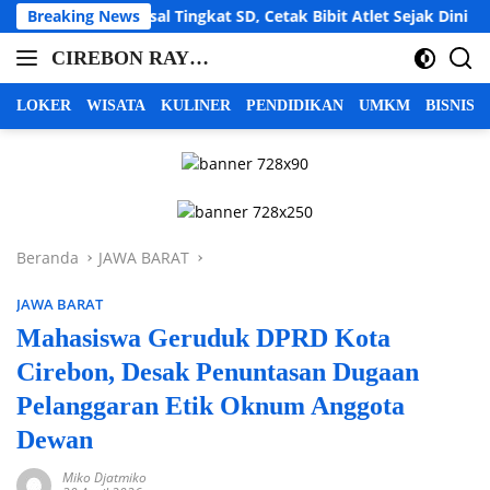
Langsung
al Tingkat SD, Cetak Bibit Atlet Sejak Dini
Breaking News
LBH Cahay
ke
CIREBON RAYA |
konten
cirebon
INFO CIREBON
raya,
LOKER
WISATA
KULINER
PENDIDIKAN
UMKM
BISNIS
info
RAYA | BERITA
cirebon
CIREBON RAYA |
raya,
CIREBON
berita
INDRAMAYU
cirebon
raya,
MAJALENGKA
Beranda
JAWA BARAT
cirebon
KUNINGAN
indramayu
JAWA BARAT
majalengka
kuningan
Mahasiswa Geruduk DPRD Kota
Cirebon, Desak Penuntasan Dugaan
Pelanggaran Etik Oknum Anggota
Dewan
Miko Djatmiko