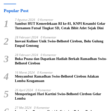
Popular Post
7 Agustus 2026
0 Komentar
1
Sambut HUT Kemerdekaan RI ke-81, KNPI Kesambi Gelar
Turnamen Futsal Tingkat SD, Cetak Bibit Atlet Sejak Dini
28 Februari 2024
0 Komentar
2
Inovasi Kuliner Unik Swiss-Belhotel Cirebon, Bolu Gulung
Empal Gentong
28 Februari 2024
0 Komentar
3
Buka Puasa dan Dapatkan Hadiah Berkah Ramadhan Swiss-
Belhotel Cirebon
16 Maret 2024
0 Komentar
4
Menyambut Ramadhan Swiss-Belhotel Cirebon Adakan
Lomba Keagamaan
26 April 2024
0 Komentar
5
Memperingati Hari Kartini Swiss-Belhotel Cirebon Gelar
Lomba
27 Mei 2024
0 Komentar