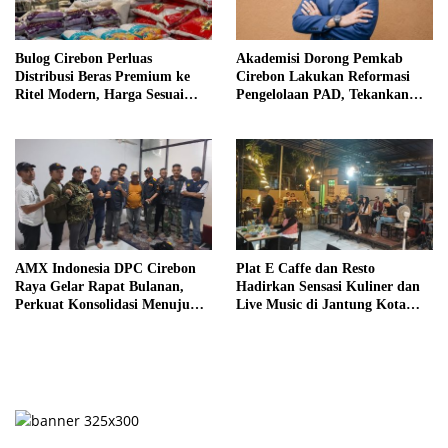
Bulog Cirebon Perluas
Akademisi Dorong Pemkab
Distribusi Beras Premium ke
Cirebon Lakukan Reformasi
Ritel Modern, Harga Sesuai
Pengelolaan PAD, Tekankan
HET Rp14.900 per Kilogram
Pentingnya Langkah Nyata
AMX Indonesia DPC Cirebon
Plat E Caffe dan Resto
Raya Gelar Rapat Bulanan,
Hadirkan Sensasi Kuliner dan
Perkuat Konsolidasi Menuju
Live Music di Jantung Kota
Organisasi yang Bermartabat
Cirebon
dan Elegan