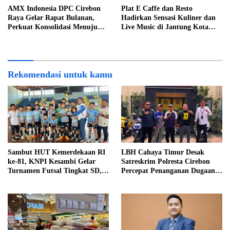
AMX Indonesia DPC Cirebon
Plat E Caffe dan Resto
Raya Gelar Rapat Bulanan,
Hadirkan Sensasi Kuliner dan
Perkuat Konsolidasi Menuju
Live Music di Jantung Kota
Organisasi yang Bermartabat
Cirebon
dan Elegan
Rekomendasi untuk kamu
Sambut HUT Kemerdekaan RI
LBH Cahaya Timur Desak
ke-81, KNPI Kesambi Gelar
Satreskrim Polresta Cirebon
Turnamen Futsal Tingkat SD,
Percepat Penanganan Dugaan
Cetak Bibit Atlet Sejak Dini
Perkara Oknum Kuwu
Pabedilan Kidul