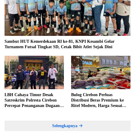
Sambut HUT Kemerdekaan RI ke-81, KNPI Kesambi Gelar
Turnamen Futsal Tingkat SD, Cetak Bibit Atlet Sejak Dini
LBH Cahaya Timur Desak
Bulog Cirebon Perluas
Satreskrim Polresta Cirebon
Distribusi Beras Premium ke
Percepat Penanganan Dugaan
Ritel Modern, Harga Sesuai
Perkara Oknum Kuwu
HET Rp14.900 per Kilogram
Pabedilan Kidul
Selengkapnya