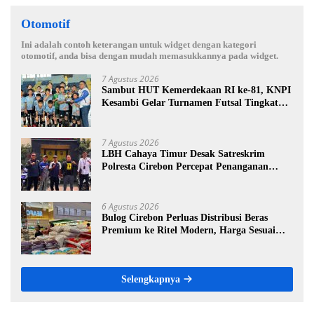
Otomotif
Ini adalah contoh keterangan untuk widget dengan kategori
otomotif, anda bisa dengan mudah memasukkannya pada widget.
7 Agustus 2026
Sambut HUT Kemerdekaan RI ke-81, KNPI
Kesambi Gelar Turnamen Futsal Tingkat
SD, Cetak Bibit Atlet Sejak Dini
7 Agustus 2026
LBH Cahaya Timur Desak Satreskrim
Polresta Cirebon Percepat Penanganan
Dugaan Perkara Oknum Kuwu Pabedilan
Kidul
6 Agustus 2026
Bulog Cirebon Perluas Distribusi Beras
Premium ke Ritel Modern, Harga Sesuai
HET Rp14.900 per Kilogram
Selengkapnya