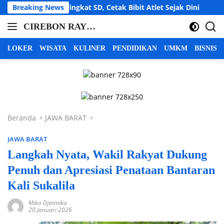
Langsung
al Tingkat SD, Cetak Bibit Atlet Sejak Dini
Breaking News
LBH Cahaya
ke
CIREBON RAYA |
konten
cirebon
INFO CIREBON
raya,
LOKER
WISATA
KULINER
PENDIDIKAN
UMKM
BISNIS
info
RAYA | BERITA
cirebon
CIREBON RAYA |
raya,
CIREBON
berita
INDRAMAYU
cirebon
raya,
MAJALENGKA
Beranda
JAWA BARAT
cirebon
KUNINGAN
indramayu
JAWA BARAT
majalengka
kuningan
Langkah Nyata, Wakil Rakyat Dukung
Penuh dan Apresiasi Penataan Bantaran
Kali Sukalila
Miko Djatmiko
20 Januari 2026