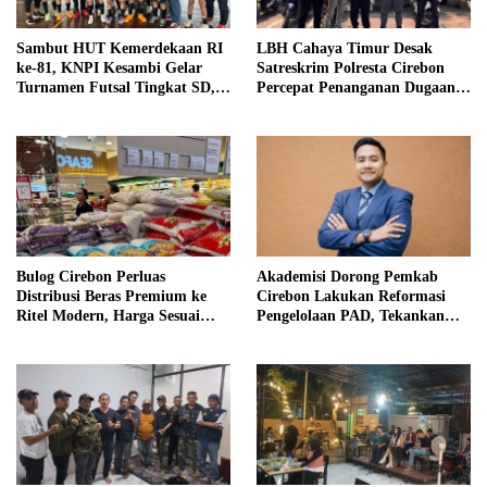
Sambut HUT Kemerdekaan RI
LBH Cahaya Timur Desak
ke-81, KNPI Kesambi Gelar
Satreskrim Polresta Cirebon
Turnamen Futsal Tingkat SD,
Percepat Penanganan Dugaan
Cetak Bibit Atlet Sejak Dini
Perkara Oknum Kuwu
Pabedilan Kidul
Bulog Cirebon Perluas
Akademisi Dorong Pemkab
Distribusi Beras Premium ke
Cirebon Lakukan Reformasi
Ritel Modern, Harga Sesuai
Pengelolaan PAD, Tekankan
HET Rp14.900 per Kilogram
Pentingnya Langkah Nyata