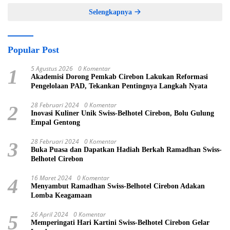
Selengkapnya
Popular Post
5 Agustus 2026
0 Komentar
1
Akademisi Dorong Pemkab Cirebon Lakukan Reformasi
Pengelolaan PAD, Tekankan Pentingnya Langkah Nyata
28 Februari 2024
0 Komentar
2
Inovasi Kuliner Unik Swiss-Belhotel Cirebon, Bolu Gulung
Empal Gentong
28 Februari 2024
0 Komentar
3
Buka Puasa dan Dapatkan Hadiah Berkah Ramadhan Swiss-
Belhotel Cirebon
16 Maret 2024
0 Komentar
4
Menyambut Ramadhan Swiss-Belhotel Cirebon Adakan
Lomba Keagamaan
26 April 2024
0 Komentar
5
Memperingati Hari Kartini Swiss-Belhotel Cirebon Gelar