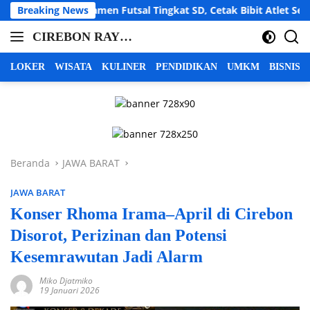
Langsung
urnamen Futsal Tingkat SD, Cetak Bibit Atlet Sejak Dini
Breaking News
ke
CIREBON RAYA |
konten
cirebon
INFO CIREBON
raya,
LOKER
WISATA
KULINER
PENDIDIKAN
UMKM
BISNIS
info
RAYA | BERITA
cirebon
CIREBON RAYA |
raya,
CIREBON
berita
INDRAMAYU
cirebon
raya,
MAJALENGKA
Beranda
JAWA BARAT
cirebon
KUNINGAN
indramayu
JAWA BARAT
majalengka
kuningan
Konser Rhoma Irama–April di Cirebon
Disorot, Perizinan dan Potensi
Kesemrawutan Jadi Alarm
Miko Djatmiko
19 Januari 2026