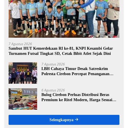
7 Agustus 2026
Sambut HUT Kemerdekaan RI ke-81, KNPI Kesambi Gelar
Turnamen Futsal Tingkat SD, Cetak Bibit Atlet Sejak Dini
7 Agustus 2026
LBH Cahaya Timur Desak Satreskrim
Polresta Cirebon Percepat Penanganan
Dugaan Perkara Oknum Kuwu Pabedilan
Kidul
6 Agustus 2026
Bulog Cirebon Perluas Distribusi Beras
Premium ke Ritel Modern, Harga Sesuai
HET Rp14.900 per Kilogram
Selengkapnya