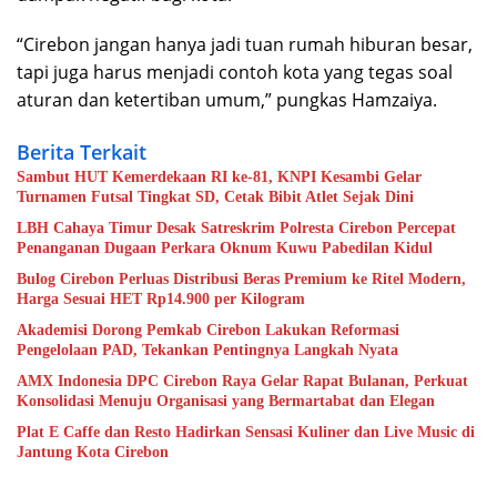
“Cirebon jangan hanya jadi tuan rumah hiburan besar,
tapi juga harus menjadi contoh kota yang tegas soal
aturan dan ketertiban umum,” pungkas Hamzaiya.
Berita Terkait
Sambut HUT Kemerdekaan RI ke-81, KNPI Kesambi Gelar
Turnamen Futsal Tingkat SD, Cetak Bibit Atlet Sejak Dini
LBH Cahaya Timur Desak Satreskrim Polresta Cirebon Percepat
Penanganan Dugaan Perkara Oknum Kuwu Pabedilan Kidul
Bulog Cirebon Perluas Distribusi Beras Premium ke Ritel Modern,
Harga Sesuai HET Rp14.900 per Kilogram
Akademisi Dorong Pemkab Cirebon Lakukan Reformasi
Pengelolaan PAD, Tekankan Pentingnya Langkah Nyata
AMX Indonesia DPC Cirebon Raya Gelar Rapat Bulanan, Perkuat
Konsolidasi Menuju Organisasi yang Bermartabat dan Elegan
Plat E Caffe dan Resto Hadirkan Sensasi Kuliner dan Live Music di
Jantung Kota Cirebon