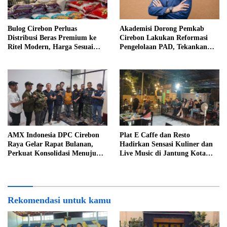
Bulog Cirebon Perluas
Akademisi Dorong Pemkab
Distribusi Beras Premium ke
Cirebon Lakukan Reformasi
Ritel Modern, Harga Sesuai
Pengelolaan PAD, Tekankan
HET Rp14.900 per Kilogram
Pentingnya Langkah Nyata
AMX Indonesia DPC Cirebon
Plat E Caffe dan Resto
Raya Gelar Rapat Bulanan,
Hadirkan Sensasi Kuliner dan
Perkuat Konsolidasi Menuju
Live Music di Jantung Kota
Organisasi yang Bermartabat
Cirebon
dan Elegan
Rekomendasi untuk kamu