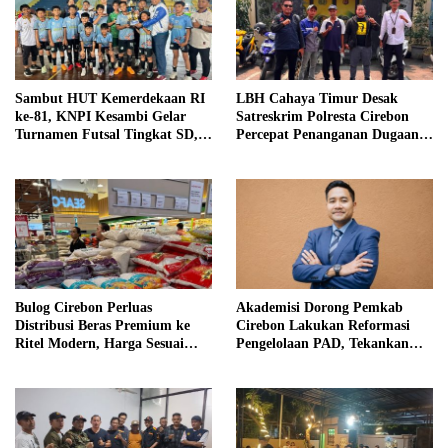
Sambut HUT Kemerdekaan RI
LBH Cahaya Timur Desak
ke-81, KNPI Kesambi Gelar
Satreskrim Polresta Cirebon
Turnamen Futsal Tingkat SD,
Percepat Penanganan Dugaan
Cetak Bibit Atlet Sejak Dini
Perkara Oknum Kuwu
Pabedilan Kidul
Bulog Cirebon Perluas
Akademisi Dorong Pemkab
Distribusi Beras Premium ke
Cirebon Lakukan Reformasi
Ritel Modern, Harga Sesuai
Pengelolaan PAD, Tekankan
HET Rp14.900 per Kilogram
Pentingnya Langkah Nyata