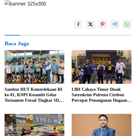
Baca Juga
Sambut HUT Kemerdekaan RI
LBH Cahaya Timur Desak
ke-81, KNPI Kesambi Gelar
Satreskrim Polresta Cirebon
Turnamen Futsal Tingkat SD,
Percepat Penanganan Dugaan
Cetak Bibit Atlet Sejak Dini
Perkara Oknum Kuwu
Pabedilan Kidul