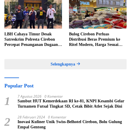
LBH Cahaya Timur Desak
Bulog Cirebon Perluas
Satreskrim Polresta Cirebon
Distribusi Beras Premium ke
Percepat Penanganan Dugaan
Ritel Modern, Harga Sesuai
Perkara Oknum Kuwu
HET Rp14.900 per Kilogram
Pabedilan Kidul
Selengkapnya
Popular Post
7 Agustus 2026
0 Komentar
1
Sambut HUT Kemerdekaan RI ke-81, KNPI Kesambi Gelar
Turnamen Futsal Tingkat SD, Cetak Bibit Atlet Sejak Dini
28 Februari 2024
0 Komentar
2
Inovasi Kuliner Unik Swiss-Belhotel Cirebon, Bolu Gulung
Empal Gentong