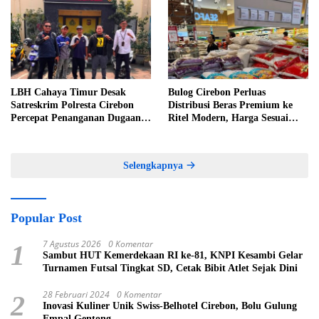
LBH Cahaya Timur Desak
Bulog Cirebon Perluas
Satreskrim Polresta Cirebon
Distribusi Beras Premium ke
Percepat Penanganan Dugaan
Ritel Modern, Harga Sesuai
Perkara Oknum Kuwu
HET Rp14.900 per Kilogram
Pabedilan Kidul
Selengkapnya
Popular Post
7 Agustus 2026
0 Komentar
1
Sambut HUT Kemerdekaan RI ke-81, KNPI Kesambi Gelar
Turnamen Futsal Tingkat SD, Cetak Bibit Atlet Sejak Dini
28 Februari 2024
0 Komentar
2
Inovasi Kuliner Unik Swiss-Belhotel Cirebon, Bolu Gulung
Empal Gentong