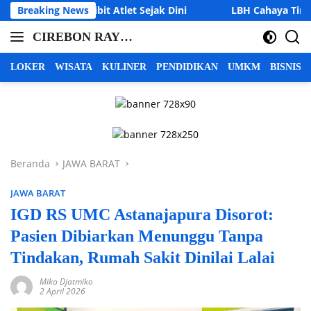
Langsung
bit Atlet Sejak Dini
Breaking News
LBH Cahaya Timur Desak Satreskr
ke
CIREBON RAYA |
konten
cirebon
INFO CIREBON
raya,
LOKER
WISATA
KULINER
PENDIDIKAN
UMKM
BISNIS
info
RAYA | BERITA
cirebon
CIREBON RAYA |
raya,
CIREBON
berita
INDRAMAYU
cirebon
raya,
MAJALENGKA
Beranda
JAWA BARAT
cirebon
KUNINGAN
indramayu
JAWA BARAT
majalengka
kuningan
IGD RS UMC Astanajapura Disorot:
Pasien Dibiarkan Menunggu Tanpa
Tindakan, Rumah Sakit Dinilai Lalai
Miko Djatmiko
2 April 2026