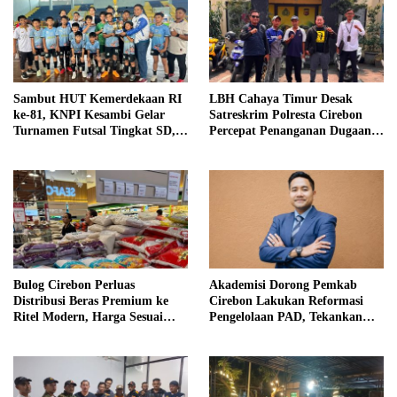
Sambut HUT Kemerdekaan RI
LBH Cahaya Timur Desak
ke-81, KNPI Kesambi Gelar
Satreskrim Polresta Cirebon
Turnamen Futsal Tingkat SD,
Percepat Penanganan Dugaan
Cetak Bibit Atlet Sejak Dini
Perkara Oknum Kuwu
Pabedilan Kidul
Bulog Cirebon Perluas
Akademisi Dorong Pemkab
Distribusi Beras Premium ke
Cirebon Lakukan Reformasi
Ritel Modern, Harga Sesuai
Pengelolaan PAD, Tekankan
HET Rp14.900 per Kilogram
Pentingnya Langkah Nyata