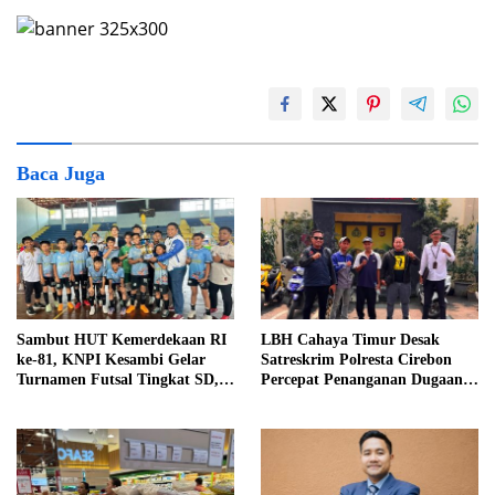
Baca Juga
Sambut HUT Kemerdekaan RI
LBH Cahaya Timur Desak
ke-81, KNPI Kesambi Gelar
Satreskrim Polresta Cirebon
Turnamen Futsal Tingkat SD,
Percepat Penanganan Dugaan
Cetak Bibit Atlet Sejak Dini
Perkara Oknum Kuwu
Pabedilan Kidul