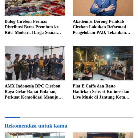
Bulog Cirebon Perluas
Akademisi Dorong Pemkab
Distribusi Beras Premium ke
Cirebon Lakukan Reformasi
Ritel Modern, Harga Sesuai
Pengelolaan PAD, Tekankan
HET Rp14.900 per Kilogram
Pentingnya Langkah Nyata
AMX Indonesia DPC Cirebon
Plat E Caffe dan Resto
Raya Gelar Rapat Bulanan,
Hadirkan Sensasi Kuliner dan
Perkuat Konsolidasi Menuju
Live Music di Jantung Kota
Organisasi yang Bermartabat
Cirebon
dan Elegan
Rekomendasi untuk kamu