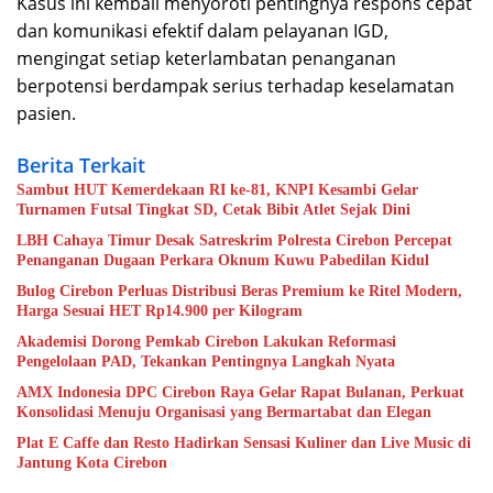
Kasus ini kembali menyoroti pentingnya respons cepat
dan komunikasi efektif dalam pelayanan IGD,
mengingat setiap keterlambatan penanganan
berpotensi berdampak serius terhadap keselamatan
pasien.
Berita Terkait
Sambut HUT Kemerdekaan RI ke-81, KNPI Kesambi Gelar
Turnamen Futsal Tingkat SD, Cetak Bibit Atlet Sejak Dini
LBH Cahaya Timur Desak Satreskrim Polresta Cirebon Percepat
Penanganan Dugaan Perkara Oknum Kuwu Pabedilan Kidul
Bulog Cirebon Perluas Distribusi Beras Premium ke Ritel Modern,
Harga Sesuai HET Rp14.900 per Kilogram
Akademisi Dorong Pemkab Cirebon Lakukan Reformasi
Pengelolaan PAD, Tekankan Pentingnya Langkah Nyata
AMX Indonesia DPC Cirebon Raya Gelar Rapat Bulanan, Perkuat
Konsolidasi Menuju Organisasi yang Bermartabat dan Elegan
Plat E Caffe dan Resto Hadirkan Sensasi Kuliner dan Live Music di
Jantung Kota Cirebon