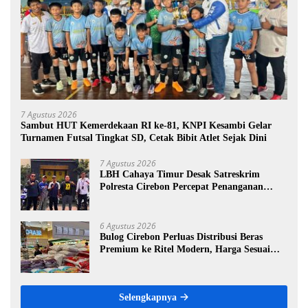
7 Agustus 2026
Sambut HUT Kemerdekaan RI ke-81, KNPI Kesambi Gelar
Turnamen Futsal Tingkat SD, Cetak Bibit Atlet Sejak Dini
7 Agustus 2026
LBH Cahaya Timur Desak Satreskrim
Polresta Cirebon Percepat Penanganan
Dugaan Perkara Oknum Kuwu Pabedilan
Kidul
6 Agustus 2026
Bulog Cirebon Perluas Distribusi Beras
Premium ke Ritel Modern, Harga Sesuai
HET Rp14.900 per Kilogram
Selengkapnya