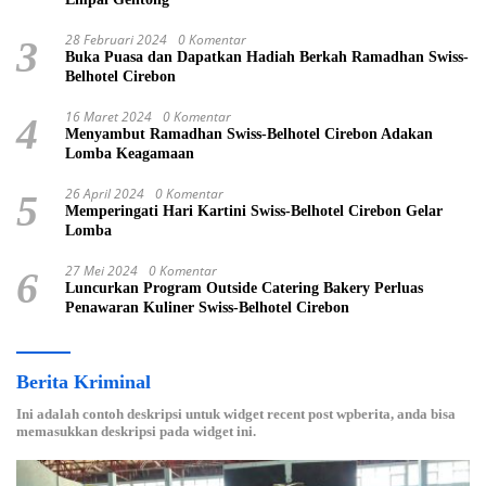
28 Februari 2024
0 Komentar
3
Buka Puasa dan Dapatkan Hadiah Berkah Ramadhan Swiss-
Belhotel Cirebon
16 Maret 2024
0 Komentar
4
Menyambut Ramadhan Swiss-Belhotel Cirebon Adakan
Lomba Keagamaan
26 April 2024
0 Komentar
5
Memperingati Hari Kartini Swiss-Belhotel Cirebon Gelar
Lomba
27 Mei 2024
0 Komentar
6
Luncurkan Program Outside Catering Bakery Perluas
Penawaran Kuliner Swiss-Belhotel Cirebon
Berita Kriminal
Ini adalah contoh deskripsi untuk widget recent post wpberita, anda bisa
memasukkan deskripsi pada widget ini.