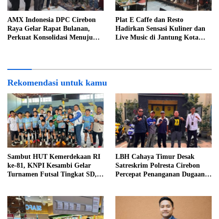
AMX Indonesia DPC Cirebon
Plat E Caffe dan Resto
Raya Gelar Rapat Bulanan,
Hadirkan Sensasi Kuliner dan
Perkuat Konsolidasi Menuju
Live Music di Jantung Kota
Organisasi yang Bermartabat
Cirebon
dan Elegan
Rekomendasi untuk kamu
Sambut HUT Kemerdekaan RI
LBH Cahaya Timur Desak
ke-81, KNPI Kesambi Gelar
Satreskrim Polresta Cirebon
Turnamen Futsal Tingkat SD,
Percepat Penanganan Dugaan
Cetak Bibit Atlet Sejak Dini
Perkara Oknum Kuwu
Pabedilan Kidul