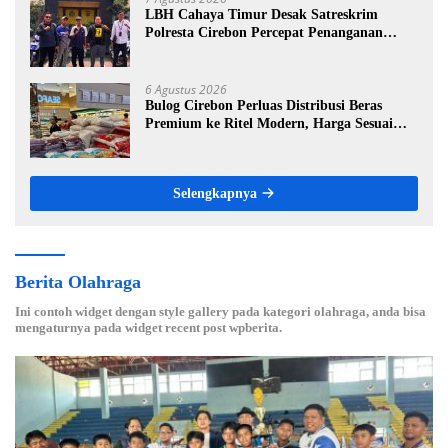
LBH Cahaya Timur Desak Satreskrim
Polresta Cirebon Percepat Penanganan
Dugaan Perkara Oknum Kuwu Pabedilan
Kidul
6 Agustus 2026
Bulog Cirebon Perluas Distribusi Beras
Premium ke Ritel Modern, Harga Sesuai
HET Rp14.900 per Kilogram
Selengkapnya
Berita Olahraga
Ini contoh widget dengan style gallery pada kategori olahraga, anda bisa
mengaturnya pada widget recent post wpberita.