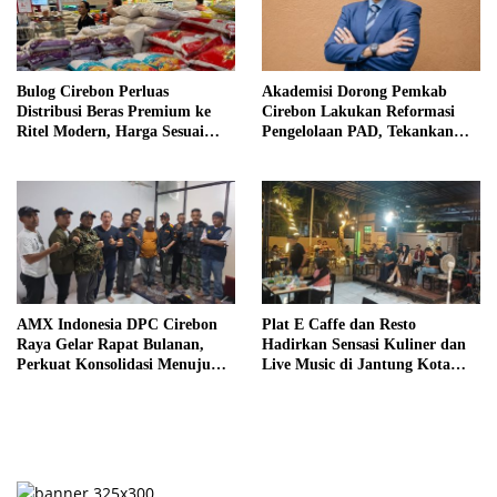
Bulog Cirebon Perluas
Akademisi Dorong Pemkab
Distribusi Beras Premium ke
Cirebon Lakukan Reformasi
Ritel Modern, Harga Sesuai
Pengelolaan PAD, Tekankan
HET Rp14.900 per Kilogram
Pentingnya Langkah Nyata
AMX Indonesia DPC Cirebon
Plat E Caffe dan Resto
Raya Gelar Rapat Bulanan,
Hadirkan Sensasi Kuliner dan
Perkuat Konsolidasi Menuju
Live Music di Jantung Kota
Organisasi yang Bermartabat
Cirebon
dan Elegan