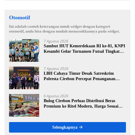
Otomotif
Ini adalah contoh keterangan untuk widget dengan kategori
otomotif, anda bisa dengan mudah memasukkannya pada widget.
7 Agustus 2026
Sambut HUT Kemerdekaan RI ke-81, KNPI
Kesambi Gelar Turnamen Futsal Tingkat
SD, Cetak Bibit Atlet Sejak Dini
7 Agustus 2026
LBH Cahaya Timur Desak Satreskrim
Polresta Cirebon Percepat Penanganan
Dugaan Perkara Oknum Kuwu Pabedilan
Kidul
6 Agustus 2026
Bulog Cirebon Perluas Distribusi Beras
Premium ke Ritel Modern, Harga Sesuai
HET Rp14.900 per Kilogram
Selengkapnya