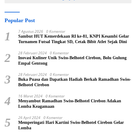
Popular Post
7 Agustus 2026
0 Komentar
1
Sambut HUT Kemerdekaan RI ke-81, KNPI Kesambi Gelar
Turnamen Futsal Tingkat SD, Cetak Bibit Atlet Sejak Dini
28 Februari 2024
0 Komentar
2
Inovasi Kuliner Unik Swiss-Belhotel Cirebon, Bolu Gulung
Empal Gentong
28 Februari 2024
0 Komentar
3
Buka Puasa dan Dapatkan Hadiah Berkah Ramadhan Swiss-
Belhotel Cirebon
16 Maret 2024
0 Komentar
4
Menyambut Ramadhan Swiss-Belhotel Cirebon Adakan
Lomba Keagamaan
26 April 2024
0 Komentar
5
Memperingati Hari Kartini Swiss-Belhotel Cirebon Gelar
Lomba