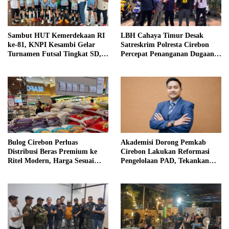
Sambut HUT Kemerdekaan RI
LBH Cahaya Timur Desak
ke-81, KNPI Kesambi Gelar
Satreskrim Polresta Cirebon
Turnamen Futsal Tingkat SD,
Percepat Penanganan Dugaan
Cetak Bibit Atlet Sejak Dini
Perkara Oknum Kuwu
Pabedilan Kidul
Bulog Cirebon Perluas
Akademisi Dorong Pemkab
Distribusi Beras Premium ke
Cirebon Lakukan Reformasi
Ritel Modern, Harga Sesuai
Pengelolaan PAD, Tekankan
HET Rp14.900 per Kilogram
Pentingnya Langkah Nyata