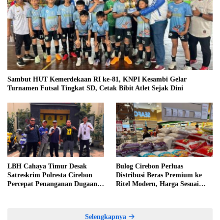
Sambut HUT Kemerdekaan RI ke-81, KNPI Kesambi Gelar
Turnamen Futsal Tingkat SD, Cetak Bibit Atlet Sejak Dini
LBH Cahaya Timur Desak
Bulog Cirebon Perluas
Satreskrim Polresta Cirebon
Distribusi Beras Premium ke
Percepat Penanganan Dugaan
Ritel Modern, Harga Sesuai
Perkara Oknum Kuwu
HET Rp14.900 per Kilogram
Pabedilan Kidul
Selengkapnya