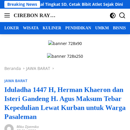
Langsung
sal Tingkat SD, Cetak Bibit Atlet Sejak Dini
Breaking News
LBH Cahay
ke
CIREBON RAYA |
konten
cirebon
INFO CIREBON
raya,
LOKER
WISATA
KULINER
PENDIDIKAN
UMKM
BISNIS
info
RAYA | BERITA
cirebon
CIREBON RAYA |
raya,
CIREBON
berita
INDRAMAYU
cirebon
raya,
MAJALENGKA
Beranda
JAWA BARAT
cirebon
KUNINGAN
indramayu
JAWA BARAT
majalengka
kuningan
Iduladha 1447 H, Herman Khaeron dan
Isteri Gandeng H. Agus Maksum Tebar
Kepedulian Lewat Kurban untuk Warga
Pasaleman
Miko Djatmiko