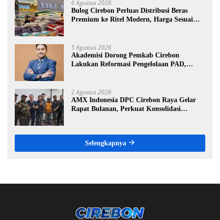
6 Agustus 2026
Bulog Cirebon Perluas Distribusi Beras
Premium ke Ritel Modern, Harga Sesuai
HET Rp14.900 per Kilogram
5 Agustus 2026
Akademisi Dorong Pemkab Cirebon
Lakukan Reformasi Pengelolaan PAD,
Tekankan Pentingnya Langkah Nyata
2 Agustus 2026
AMX Indonesia DPC Cirebon Raya Gelar
Rapat Bulanan, Perkuat Konsolidasi
Menuju Organisasi yang Bermartabat dan
Elegan
Selengkapnya