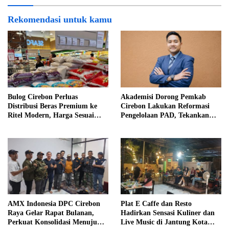
Rekomendasi untuk kamu
Bulog Cirebon Perluas
Akademisi Dorong Pemkab
Distribusi Beras Premium ke
Cirebon Lakukan Reformasi
Ritel Modern, Harga Sesuai
Pengelolaan PAD, Tekankan
HET Rp14.900 per Kilogram
Pentingnya Langkah Nyata
AMX Indonesia DPC Cirebon
Plat E Caffe dan Resto
Raya Gelar Rapat Bulanan,
Hadirkan Sensasi Kuliner dan
Perkuat Konsolidasi Menuju
Live Music di Jantung Kota