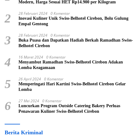
Modern, Harga Sesuai HET Rp14.900 per Kilogram
28 Februari 2024
0 Komentar
2
Inovasi Kuliner Unik Swiss-Belhotel Cirebon, Bolu Gulung
Empal Gentong
28 Februari 2024
0 Komentar
3
Buka Puasa dan Dapatkan Hadiah Berkah Ramadhan Swiss-
Belhotel Cirebon
16 Maret 2024
0 Komentar
4
Menyambut Ramadhan Swiss-Belhotel Cirebon Adakan
Lomba Keagamaan
26 April 2024
0 Komentar
5
Memperingati Hari Kartini Swiss-Belhotel Cirebon Gelar
Lomba
27 Mei 2024
0 Komentar
6
Luncurkan Program Outside Catering Bakery Perluas
Penawaran Kuliner Swiss-Belhotel Cirebon
Berita Kriminal