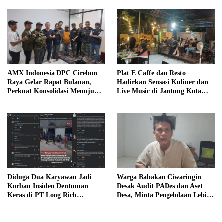
AMX Indonesia DPC Cirebon
Plat E Caffe dan Resto
Raya Gelar Rapat Bulanan,
Hadirkan Sensasi Kuliner dan
Perkuat Konsolidasi Menuju
Live Music di Jantung Kota
Organisasi yang Bermartabat
Cirebon
dan Elegan
Diduga Dua Karyawan Jadi
Warga Babakan Ciwaringin
Korban Insiden Dentuman
Desak Audit PADes dan Aset
Keras di PT Long Rich
Desa, Minta Pengelolaan Lebih
Indonesia, Polisi Lakukan
Transparan
Penyelidikan