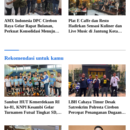
AMX Indonesia DPC Cirebon
Plat E Caffe dan Resto
Raya Gelar Rapat Bulanan,
Hadirkan Sensasi Kuliner dan
Perkuat Konsolidasi Menuju
Live Music di Jantung Kota
Organisasi yang Bermartabat
Cirebon
dan Elegan
Rekomendasi untuk kamu
Sambut HUT Kemerdekaan RI
LBH Cahaya Timur Desak
ke-81, KNPI Kesambi Gelar
Satreskrim Polresta Cirebon
Turnamen Futsal Tingkat SD,
Percepat Penanganan Dugaan
Cetak Bibit Atlet Sejak Dini
Perkara Oknum Kuwu
Pabedilan Kidul