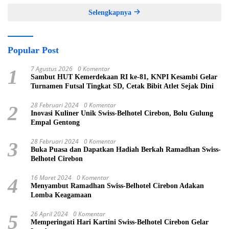
Selengkapnya
Popular Post
7 Agustus 2026
0 Komentar
1
Sambut HUT Kemerdekaan RI ke-81, KNPI Kesambi Gelar
Turnamen Futsal Tingkat SD, Cetak Bibit Atlet Sejak Dini
28 Februari 2024
0 Komentar
2
Inovasi Kuliner Unik Swiss-Belhotel Cirebon, Bolu Gulung
Empal Gentong
28 Februari 2024
0 Komentar
3
Buka Puasa dan Dapatkan Hadiah Berkah Ramadhan Swiss-
Belhotel Cirebon
16 Maret 2024
0 Komentar
4
Menyambut Ramadhan Swiss-Belhotel Cirebon Adakan
Lomba Keagamaan
26 April 2024
0 Komentar
5
Memperingati Hari Kartini Swiss-Belhotel Cirebon Gelar