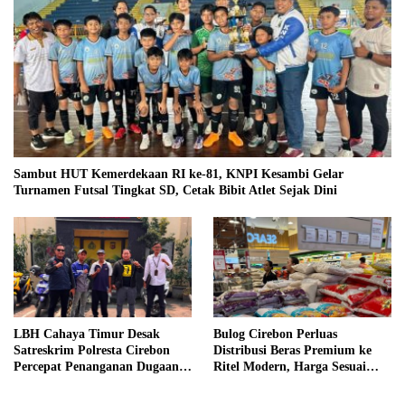
Sambut HUT Kemerdekaan RI ke-81, KNPI Kesambi Gelar
Turnamen Futsal Tingkat SD, Cetak Bibit Atlet Sejak Dini
LBH Cahaya Timur Desak
Bulog Cirebon Perluas
Satreskrim Polresta Cirebon
Distribusi Beras Premium ke
Percepat Penanganan Dugaan
Ritel Modern, Harga Sesuai
Perkara Oknum Kuwu
HET Rp14.900 per Kilogram
Pabedilan Kidul