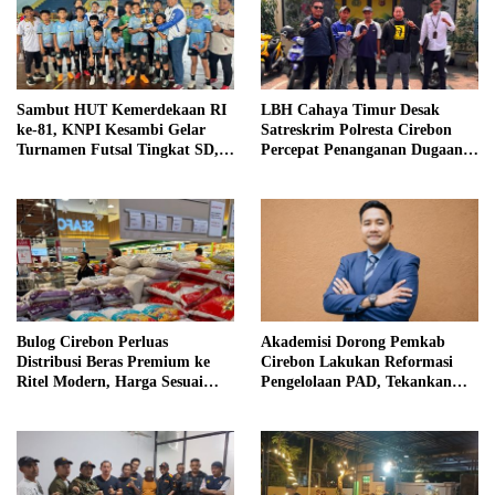
Sambut HUT Kemerdekaan RI
LBH Cahaya Timur Desak
ke-81, KNPI Kesambi Gelar
Satreskrim Polresta Cirebon
Turnamen Futsal Tingkat SD,
Percepat Penanganan Dugaan
Cetak Bibit Atlet Sejak Dini
Perkara Oknum Kuwu
Pabedilan Kidul
Bulog Cirebon Perluas
Akademisi Dorong Pemkab
Distribusi Beras Premium ke
Cirebon Lakukan Reformasi
Ritel Modern, Harga Sesuai
Pengelolaan PAD, Tekankan
HET Rp14.900 per Kilogram
Pentingnya Langkah Nyata