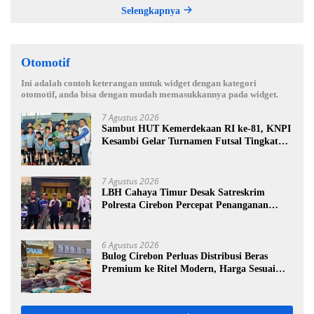
Selengkapnya
Otomotif
Ini adalah contoh keterangan untuk widget dengan kategori
otomotif, anda bisa dengan mudah memasukkannya pada widget.
7 Agustus 2026
Sambut HUT Kemerdekaan RI ke-81, KNPI
Kesambi Gelar Turnamen Futsal Tingkat
SD, Cetak Bibit Atlet Sejak Dini
7 Agustus 2026
LBH Cahaya Timur Desak Satreskrim
Polresta Cirebon Percepat Penanganan
Dugaan Perkara Oknum Kuwu Pabedilan
Kidul
6 Agustus 2026
Bulog Cirebon Perluas Distribusi Beras
Premium ke Ritel Modern, Harga Sesuai
HET Rp14.900 per Kilogram