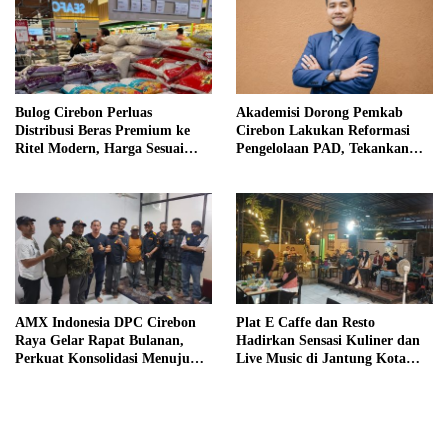
Bulog Cirebon Perluas
Akademisi Dorong Pemkab
Distribusi Beras Premium ke
Cirebon Lakukan Reformasi
Ritel Modern, Harga Sesuai
Pengelolaan PAD, Tekankan
HET Rp14.900 per Kilogram
Pentingnya Langkah Nyata
AMX Indonesia DPC Cirebon
Plat E Caffe dan Resto
Raya Gelar Rapat Bulanan,
Hadirkan Sensasi Kuliner dan
Perkuat Konsolidasi Menuju
Live Music di Jantung Kota
Organisasi yang Bermartabat
Cirebon
dan Elegan