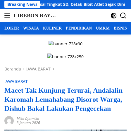
Langsung
al Tingkat SD, Cetak Bibit Atlet Sejak Dini
Breaking News
LBH Cahay
ke
CIREBON RAYA |
konten
cirebon
INFO CIREBON
raya,
LOKER
WISATA
KULINER
PENDIDIKAN
UMKM
BISNIS
info
RAYA | BERITA
cirebon
CIREBON RAYA |
raya,
CIREBON
berita
INDRAMAYU
cirebon
raya,
MAJALENGKA
Beranda
JAWA BARAT
cirebon
KUNINGAN
indramayu
JAWA BARAT
majalengka
kuningan
Macet Tak Kunjung Terurai, Andalalin
Karomah Lemahabang Disorot Warga,
Dishub Bakal Lakukan Pengecekan
Miko Djatmiko
3 Januari 2026