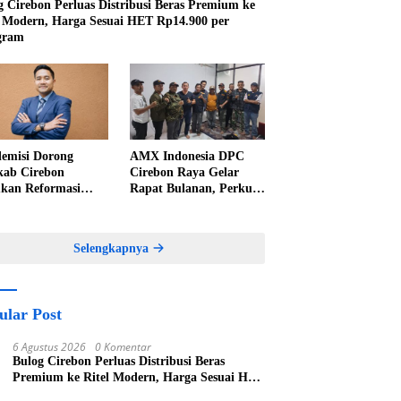
g Cirebon Perluas Distribusi Beras Premium ke
l Modern, Harga Sesuai HET Rp14.900 per
gram
emisi Dorong
AMX Indonesia DPC
ab Cirebon
Cirebon Raya Gelar
kan Reformasi
Rapat Bulanan, Perkuat
elolaan PAD,
Konsolidasi Menuju
nkan Pentingnya
Organisasi yang
kah Nyata
Bermartabat dan Elegan
Selengkapnya
ular Post
6 Agustus 2026
0 Komentar
Bulog Cirebon Perluas Distribusi Beras
Premium ke Ritel Modern, Harga Sesuai HET
Rp14.900 per Kilogram