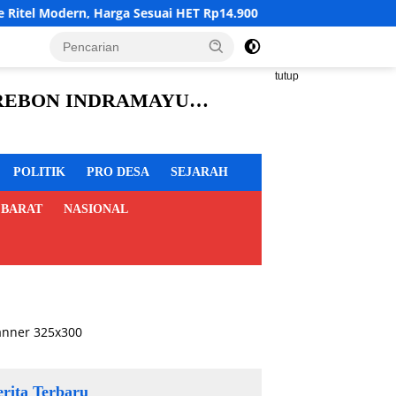
 Sesuai HET Rp14.900 per Kilogram
Akademisi Dorong Pe
tutup
CIREBON INDRAMAYU
POLITIK
PRO DESA
SEJARAH
 BARAT
NASIONAL
erita Terbaru