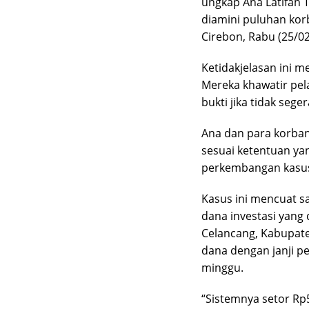
ungkap Ana Latifah 
diamini puluhan kor
Cirebon, Rabu (25/02
Ketidakjelasan ini 
Mereka khawatir pel
bukti jika tidak sege
Ana dan para korban
sesuai ketentuan ya
perkembangan kasu
Kasus ini mencuat s
dana investasi yang 
Celancang, Kabupat
dana dengan janji p
minggu.
“Sistemnya setor Rp5