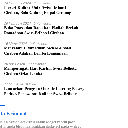
28 Februari 2024
0 Komentar
Inovasi Kuliner Unik Swiss-Belhotel
Cirebon, Bolu Gulung Empal Gentong
28 Februari 2024
0 Komentar
Buka Puasa dan Dapatkan Hadiah Berkah
Ramadhan Swiss-Belhotel Cirebon
16 Maret 2024
0 Komentar
Menyambut Ramadhan Swiss-Belhotel
Cirebon Adakan Lomba Keagamaan
26 April 2024
0 Komentar
Memperingati Hari Kartini Swiss-Belhotel
Cirebon Gelar Lomba
27 Mei 2024
0 Komentar
Luncurkan Program Outside Catering Bakery
Perluas Penawaran Kuliner Swiss-Belhotel
Cirebon
ita Kriminal
dalah contoh deskripsi untuk widget recent post
ita, anda bisa memasukkan deskripsi pada widget