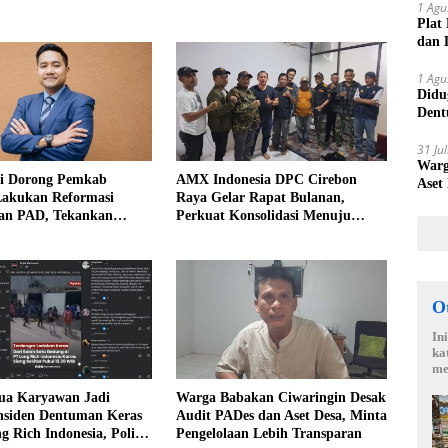
1 Agu
Plat
dan 
1 Agu
Didu
Dent
Laku
31 Ju
Warg
i Dorong Pemkab
AMX Indonesia DPC Cirebon
Aset
Lakukan Reformasi
Raya Gelar Rapat Bulanan,
aan PAD, Tekankan
Perkuat Konsolidasi Menuju
ya Langkah Nyata
Organisasi yang Bermartabat dan
Elegan
O
In
ka
me
ua Karyawan Jadi
Warga Babakan Ciwaringin Desak
nsiden Dentuman Keras
Audit PADes dan Aset Desa, Minta
g Rich Indonesia, Polisi
Pengelolaan Lebih Transparan