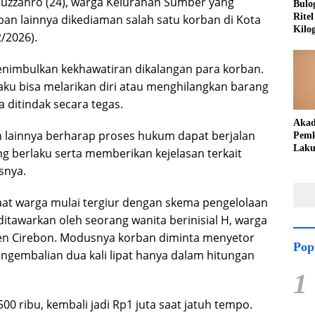
Tuzzahro (24), warga Kelurahan Sumber yang
Bulo
Rite
ban lainnya dikediaman salah satu korban di Kota
Kilo
/2026).
menimbulkan kekhawatiran dikalangan para korban.
aku bisa melarikan diri atau menghilangkan barang
ra ditindak secara tegas.
Akad
 lainnya berharap proses hukum dapat berjalan
Pemk
Laku
ng berlaku serta memberikan kejelasan terkait
Peng
snya.
Teka
Lang
aat warga mulai tergiur dengan skema pengelolaan
ditawarkan oleh seorang wanita berinisial H, warga
en Cirebon. Modusnya korban diminta menyetor
Pop
engembalian dua kali lipat hanya dalam hitungan
1
00 ribu, kembali jadi Rp1 juta saat jatuh tempo.