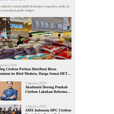
i adalah contoh judul deskripsi yang bisa anda isi
n sesuaikan pada widget
Agustus 2026
log Cirebon Perluas Distribusi Beras
emium ke Ritel Modern, Harga Sesuai HET
14.900 per Kilogram
5 Agustus 2026
Akademisi Dorong Pemkab
Cirebon Lakukan Reformasi
Pengelolaan PAD, Tekankan
Pentingnya Langkah Nyata
2 Agustus 2026
AMX Indonesia DPC Cirebon