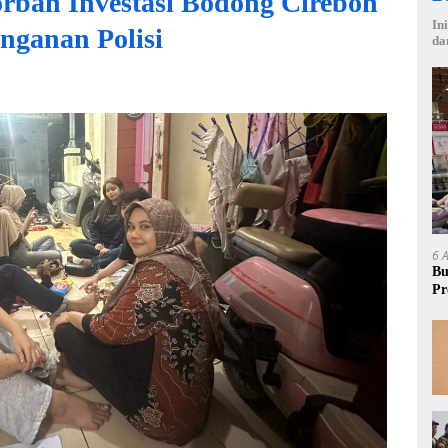
orban Investasi Bodong Cirebon
In
nganan Polisi
da
6 
Bu
Pr
Rp