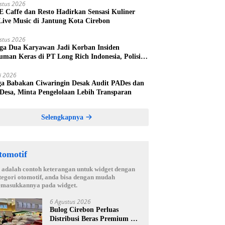
stus 2026
 E Caffe dan Resto Hadirkan Sensasi Kuliner
Live Music di Jantung Kota Cirebon
stus 2026
ga Dua Karyawan Jadi Korban Insiden
uman Keras di PT Long Rich Indonesia, Polisi
kan Penyelidikan
li 2026
a Babakan Ciwaringin Desak Audit PADes dan
 Desa, Minta Pengelolaan Lebih Transparan
Selengkapnya
tomotif
i adalah contoh keterangan untuk widget dengan
tegori otomotif, anda bisa dengan mudah
masukkannya pada widget.
6 Agustus 2026
Bulog Cirebon Perluas
Distribusi Beras Premium ke