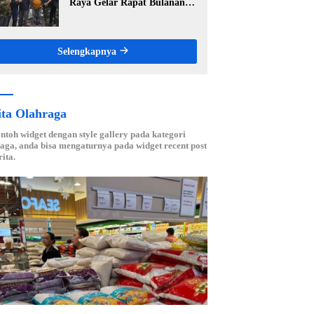
Raya Gelar Rapat Bulanan,
Perkuat Konsolidasi Menuju
Organisasi yang Bermartabat
dan Elegan
Selengkapnya
ita Olahraga
ontoh widget dengan style gallery pada kategori
aga, anda bisa mengaturnya pada widget recent post
ita.