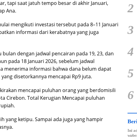
ar, tapi saat jatuh tempo besar di akhir Januari,
2
ap Ana.
lai mengikuti investasi tersebut pada 8–11 Januari
3
atkan informasi dari kerabatnya yang juga
4
u bulan dengan jadwal pencairan pada 19, 23, dan
mun pada 18 Januari 2026, sebelum jadwal
 ia menerima informasi bahwa dana belum dapat
5
a yang disetorkannya mencapai Rp9 juta.
kirakan mencapai puluhan orang yang berdomisili
6
ta Cirebon. Total Kerugian Mencapai puluhan
rupiah.
bih yang ketipu. Sampai ada juga yang hampir
Ber
asnya.
Ini a
wpber