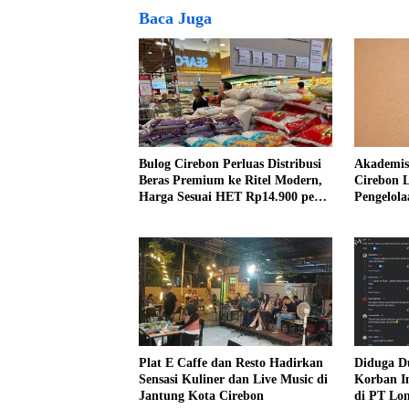
Baca Juga
Bulog Cirebon Perluas Distribusi
Akademis
Beras Premium ke Ritel Modern,
Cirebon 
Harga Sesuai HET Rp14.900 per
Pengelol
Kilogram
Pentingn
Plat E Caffe dan Resto Hadirkan
Diduga D
Sensasi Kuliner dan Live Music di
Korban I
Jantung Kota Cirebon
di PT Lon