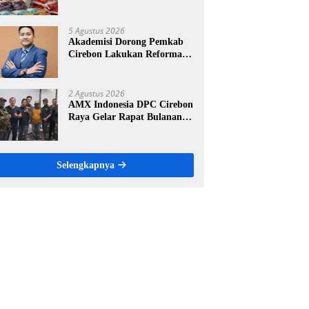
Ritel Modern, Harga Sesuai
HET Rp14.900 per Kilogram
5 Agustus 2026
Akademisi Dorong Pemkab
Cirebon Lakukan Reformasi
Pengelolaan PAD, Tekankan
Pentingnya Langkah Nyata
2 Agustus 2026
AMX Indonesia DPC Cirebon
Raya Gelar Rapat Bulanan,
Perkuat Konsolidasi Menuju
Organisasi yang Bermartabat
dan Elegan
Selengkapnya