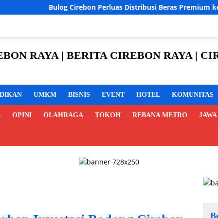
Cirebon Perluas Distribusi Beras Premium ke Ritel Modern, Harga
REBON RAYA | BERITA CIREBON RAYA | 
IDIKAN
UMKM
BISNIS
EVENT
HOTEL
KOMUNITAS
L
OPINI
OLAHRAGA
TOKOH
REBANA METRO
JAWA
B