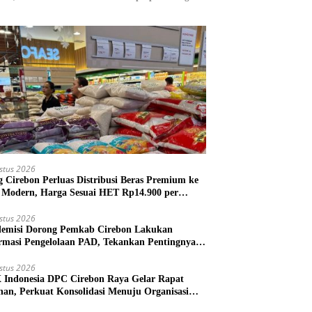
stus 2026
g Cirebon Perluas Distribusi Beras Premium ke
l Modern, Harga Sesuai HET Rp14.900 per
gram
stus 2026
emisi Dorong Pemkab Cirebon Lakukan
rmasi Pengelolaan PAD, Tekankan Pentingnya
kah Nyata
stus 2026
Indonesia DPC Cirebon Raya Gelar Rapat
nan, Perkuat Konsolidasi Menuju Organisasi
 Bermartabat dan Elegan