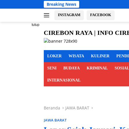
Langsung
Breaking News
Bulog 
ke
konten
INSTAGRAM
FACEBOOK
tutup
CIREBON RAYA | INFO CI
cirebon
MAJALENGKA KUNINGAN
raya,
info
LOKER
WISATA
KULINER
PEND
cirebon
raya,
SENI
BUDAYA
KRIMINAL
SOSIA
berita
cirebon
INTERNASIONAL
raya,
cirebon
indramayu
majalengka
Beranda
JAWA BARAT
kuningan
JAWA BARAT