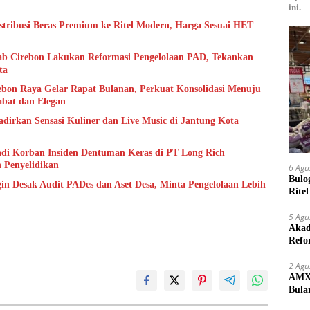
ini.
istribusi Beras Premium ke Ritel Modern, Harga Sesuai HET
b Cirebon Lakukan Reformasi Pengelolaan PAD, Tekankan
ta
bon Raya Gelar Rapat Bulanan, Perkuat Konsolidasi Menuju
abat dan Elegan
adirkan Sensasi Kuliner dan Live Music di Jantung Kota
di Korban Insiden Dentuman Keras di PT Long Rich
n Penyelidikan
6 Agu
Bulo
n Desak Audit PADes dan Aset Desa, Minta Pengelolaan Lebih
Rite
Kilo
5 Agu
Akad
Refo
Lang
2 Agu
AMX 
Bula
yang