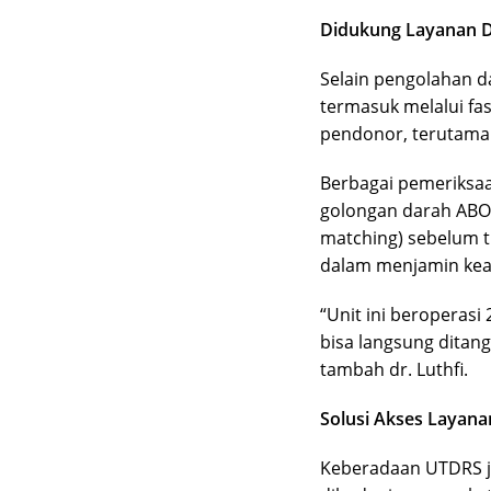
Didukung Layanan D
Selain pengolahan d
termasuk melalui fas
pendonor, terutama d
Berbagai pemeriksaa
golongan darah ABO d
matching) sebelum tr
dalam menjamin kea
“Unit ini beroperas
bisa langsung ditan
tambah dr. Luthfi.
Solusi Akses Layana
Keberadaan UTDRS j