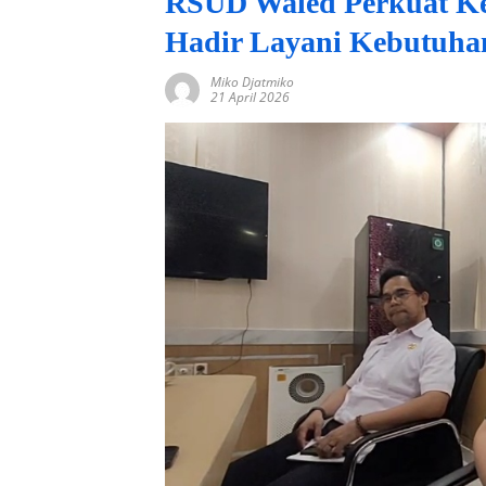
RSUD Waled Perkuat K
Hadir Layani Kebutuha
Miko Djatmiko
21 April 2026