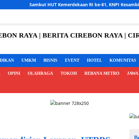
T Kemerdekaan RI ke-81, KNPI Kesambi Gelar Turnamen Futsal Tin
REBON RAYA | BERITA CIREBON RAYA | 
IDIKAN
UMKM
BISNIS
EVENT
HOTEL
KOMUNITAS
L
OPINI
OLAHRAGA
TOKOH
REBANA METRO
JAWA
B