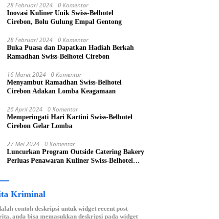
28 Februari 2024
0 Komentar
Inovasi Kuliner Unik Swiss-Belhotel
Cirebon, Bolu Gulung Empal Gentong
28 Februari 2024
0 Komentar
Buka Puasa dan Dapatkan Hadiah Berkah
Ramadhan Swiss-Belhotel Cirebon
16 Maret 2024
0 Komentar
Menyambut Ramadhan Swiss-Belhotel
Cirebon Adakan Lomba Keagamaan
26 April 2024
0 Komentar
Memperingati Hari Kartini Swiss-Belhotel
Cirebon Gelar Lomba
27 Mei 2024
0 Komentar
Luncurkan Program Outside Catering Bakery
Perluas Penawaran Kuliner Swiss-Belhotel
Cirebon
ita Kriminal
dalah contoh deskripsi untuk widget recent post
ita, anda bisa memasukkan deskripsi pada widget