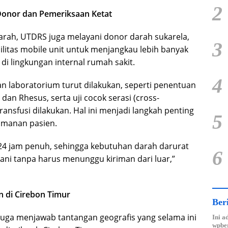
2
onor dan Pemeriksaan Ketat
arah, UTDRS juga melayani donor darah sukarela,
3
ilitas mobile unit untuk menjangkau lebih banyak
i lingkungan internal rumah sakit.
4
n laboratorium turut dilakukan, seperti penentuan
an Rhesus, serta uji cocok serasi (cross-
ansfusi dilakukan. Hal ini menjadi langkah penting
5
manan pasien.
i 24 jam penuh, sehingga kebutuhan darah darurat
6
gani tanpa harus menunggu kiriman dari luar,”
n di Cirebon Timur
Ber
uga menjawab tantangan geografis yang selama ini
Ini a
wpber