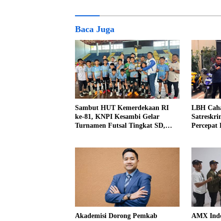
Baca Juga
Sambut HUT Kemerdekaan RI
LBH Caha
ke-81, KNPI Kesambi Gelar
Satreskri
Turnamen Futsal Tingkat SD,
Percepat
Cetak Bibit Atlet Sejak Dini
Perkara 
Kidul
Akademisi Dorong Pemkab
AMX Indo