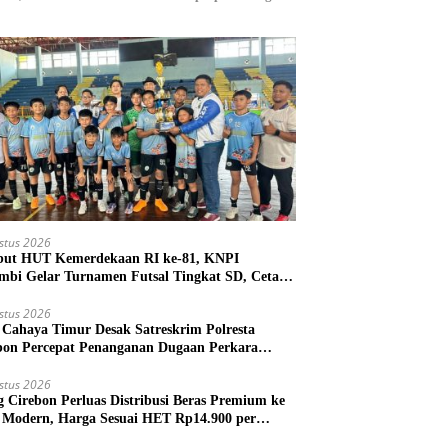
stus 2026
ut HUT Kemerdekaan RI ke-81, KNPI
mbi Gelar Turnamen Futsal Tingkat SD, Cetak
 Atlet Sejak Dini
stus 2026
Cahaya Timur Desak Satreskrim Polresta
bon Percepat Penanganan Dugaan Perkara
m Kuwu Pabedilan Kidul
stus 2026
g Cirebon Perluas Distribusi Beras Premium ke
l Modern, Harga Sesuai HET Rp14.900 per
gram