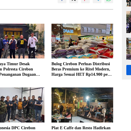
ya Timur Desak
Bulog Cirebon Perluas Distribusi
m Polresta Cirebon
Beras Premium ke Ritel Modern,
 Penanganan Dugaan
Harga Sesuai HET Rp14.900 per
Oknum Kuwu Pabedilan
Kilogram
nesia DPC Cirebon
Plat E Caffe dan Resto Hadirkan