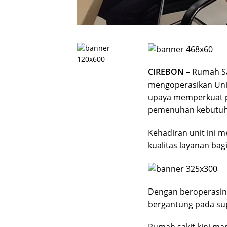
CIREBON
– Rumah Sa
mengoperasikan Unit
upaya memperkuat p
pemenuhan kebutuha
Kehadiran unit ini 
kualitas layanan bag
Dengan beroperasin
bergantung pada sup