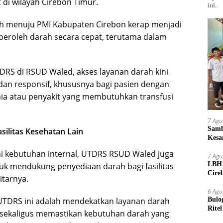
 di wilayah Cirebon Timur.
ini.
uh menuju PMI Kabupaten Cirebon kerap menjadi
eroleh darah secara cepat, terutama dalam
RS di RSUD Waled, akses layanan darah kini
 dan responsif, khususnya bagi pasien dengan
mia atau penyakit yang membutuhkan transfusi
7 Agu
Samb
silitas Kesehatan Lain
Kesa
Bibit
i kebutuhan internal, UTDRS RSUD Waled juga
7 Agu
LBH 
tuk mendukung penyediaan darah bagi fasilitas
Cire
itarnya.
Oknu
6 Agu
UTDRS ini adalah mendekatkan layanan darah
Bulo
Rite
 sekaligus memastikan kebutuhan darah yang
Kilo