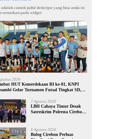
i adalah contoh judul deskripsi yang bisa anda isi
n sesuaikan pada widget
Agustus 2026
mbut HUT Kemerdekaan RI ke-81, KNPI
sambi Gelar Turnamen Futsal Tingkat SD,
tak Bibit Atlet Sejak Dini
7 Agustus 2026
LBH Cahaya Timur Desak
Satreskrim Polresta Cirebon
Percepat Penanganan
Dugaan Perkara Oknum
Kuwu Pabedilan Kidul
6 Agustus 2026
Bulog Cirebon Perluas