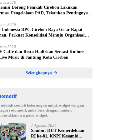
stus 2026
emisi Dorong Pemkab Cirebon Lakukan
rmasi Pengelolaan PAD, Tekankan Pentingnya
kah Nyata
stus 2026
Indonesia DPC Cirebon Raya Gelar Rapat
nan, Perkuat Konsolidasi Menuju Organisasi
 Bermartabat dan Elegan
stus 2026
 E Caffe dan Resto Hadirkan Sensasi Kuliner
Live Music di Jantung Kota Cirebon
Selengkapnya
tomotif
i adalah contoh keterangan untuk widget dengan
tegori otomotif, anda bisa dengan mudah
masukkannya pada widget.
7 Agustus 2026
Sambut HUT Kemerdekaan
RI ke-81, KNPI Kesambi