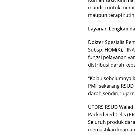
Rumah sakit kini m
mandiri untuk memen
maupun terapi rutin
Layanan Lengkap dar
Dokter Spesialis Pen
Subsp. HOM(K), FIN
fungsi pelayanan ya
distribusi darah kep
“Kalau sebelumnya 
PMI, sekarang RSU
darah sendiri,” ujarn
UTDRS RSUD Waled m
Packed Red Cells (PR
Seluruh produk darah
memastikan keamanan