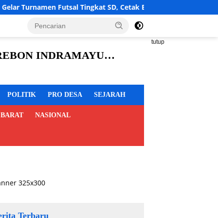
gkat SD, Cetak Bibit Atlet Sejak Dini
LBH Cahaya Timu
tutup
CIREBON INDRAMAYU
POLITIK
PRO DESA
SEJARAH
 BARAT
NASIONAL
erita Terbaru