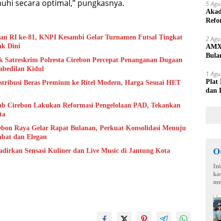
nuhi secara optimal,” pungkasnya.
5 Agu
Akad
Refo
Lang
 RI ke-81, KNPI Kesambi Gelar Turnamen Futsal Tingkat
2 Agu
ak Dini
AMX 
Bula
 Satreskrim Polresta Cirebon Percepat Penanganan Dugaan
yang
bedilan Kidul
1 Agu
Plat
istribusi Beras Premium ke Ritel Modern, Harga Sesuai HET
dan 
b Cirebon Lakukan Reformasi Pengelolaan PAD, Tekankan
ta
bon Raya Gelar Rapat Bulanan, Perkuat Konsolidasi Menuju
abat dan Elegan
O
adirkan Sensasi Kuliner dan Live Music di Jantung Kota
In
ka
me