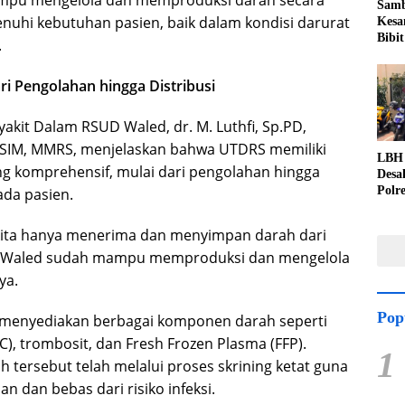
ampu mengelola dan memproduksi darah secara
Samb
uhi kebutuhan pasien, baik dalam kondisi darurat
Kesa
Bibit
.
i Pengolahan hingga Distribusi
yakit Dalam RSUD Waled, dr. M. Luthfi, Sp.PD,
ASIM, MMRS, menjelaskan bahwa UTDRS memiliki
LBH 
ng komprehensif, mulai dari pengolahan hingga
Desa
Polr
ada pasien.
Perc
Duga
kita hanya menerima dan menyimpan darah dari
Kuwu
D Waled sudah mampu memproduksi dan mengelola
ya.
Pop
enyediakan berbagai komponen darah seperti
C), trombosit, dan Fresh Frozen Plasma (FFP).
1
 tersebut telah melalui proses skrining ketat guna
 dan bebas dari risiko infeksi.