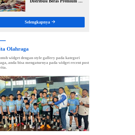
Distribusi Beras Premium ke
Ritel Modern, Harga Sesuai
HET Rp14.900 per Kilogram
Selengkapnya
ita Olahraga
ontoh widget dengan style gallery pada kategori
aga, anda bisa mengaturnya pada widget recent post
ita.