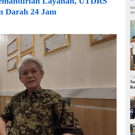
emandirian Layanan, UTDRS
In
n Darah 24 Jam
da
7 
Sa
Ke
Ce