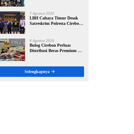
Gelar Turnamen Futsal
Tingkat SD, Cetak Bibit Atlet
Sejak Dini
7 Agustus 2026
LBH Cahaya Timur Desak
Satreskrim Polresta Cirebon
Percepat Penanganan
Dugaan Perkara Oknum
Kuwu Pabedilan Kidul
6 Agustus 2026
Bulog Cirebon Perluas
Distribusi Beras Premium ke
Ritel Modern, Harga Sesuai
HET Rp14.900 per Kilogram
Selengkapnya