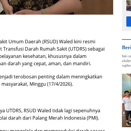
kit Umum Daerah (RSUD) Waled kini resmi
Ber
 Transfusi Darah Rumah Sakit (UTDRS) sebagai
elayanan kesehatan, khususnya dalam
Ini c
olahr
n darah yang cepat, aman, dan mandiri.
wpber
menjadi terobosan penting dalam meningkatkan
i masyarakat, Minggu (17/4/2026).
ya UTDRS, RSUD Waled tidak lagi sepenuhnya
lai darah dari Palang Merah Indonesia (PMI).