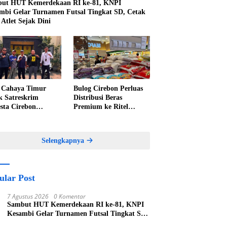
ut HUT Kemerdekaan RI ke-81, KNPI
mbi Gelar Turnamen Futsal Tingkat SD, Cetak
 Atlet Sejak Dini
Cahaya Timur
Bulog Cirebon Perluas
k Satreskrim
Distribusi Beras
esta Cirebon
Premium ke Ritel
epat Penanganan
Modern, Harga Sesuai
an Perkara Oknum
HET Rp14.900 per
 Pabedilan Kidul
Kilogram
Selengkapnya
ular Post
7 Agustus 2026
0 Komentar
Sambut HUT Kemerdekaan RI ke-81, KNPI
Kesambi Gelar Turnamen Futsal Tingkat SD,
Cetak Bibit Atlet Sejak Dini