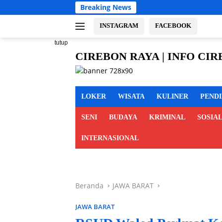
Langsung
Breaking News
Sambut HU
ke
konten
INSTAGRAM
FACEBOOK
tutup
CIREBON RAYA | INFO CI
cirebon
MAJALENGKA KUNINGAN
raya,
info
LOKER
WISATA
KULINER
PEND
cirebon
raya,
SENI
BUDAYA
KRIMINAL
SOSIA
berita
cirebon
INTERNASIONAL
raya,
cirebon
indramayu
majalengka
Beranda
JAWA BARAT
kuningan
JAWA BARAT