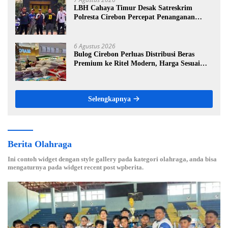
LBH Cahaya Timur Desak Satreskrim
Polresta Cirebon Percepat Penanganan
Dugaan Perkara Oknum Kuwu Pabedilan
Kidul
6 Agustus 2026
Bulog Cirebon Perluas Distribusi Beras
Premium ke Ritel Modern, Harga Sesuai
HET Rp14.900 per Kilogram
Selengkapnya
Berita Olahraga
Ini contoh widget dengan style gallery pada kategori olahraga, anda bisa
mengaturnya pada widget recent post wpberita.