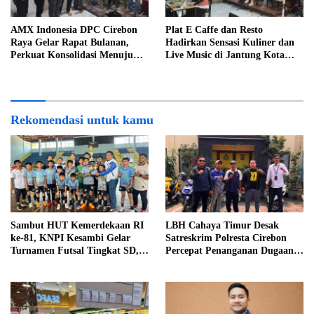
AMX Indonesia DPC Cirebon
Plat E Caffe dan Resto
Raya Gelar Rapat Bulanan,
Hadirkan Sensasi Kuliner dan
Perkuat Konsolidasi Menuju
Live Music di Jantung Kota
Organisasi yang Bermartabat
Cirebon
dan Elegan
Rekomendasi untuk kamu
Sambut HUT Kemerdekaan RI
LBH Cahaya Timur Desak
ke-81, KNPI Kesambi Gelar
Satreskrim Polresta Cirebon
Turnamen Futsal Tingkat SD,
Percepat Penanganan Dugaan
Cetak Bibit Atlet Sejak Dini
Perkara Oknum Kuwu
Pabedilan Kidul