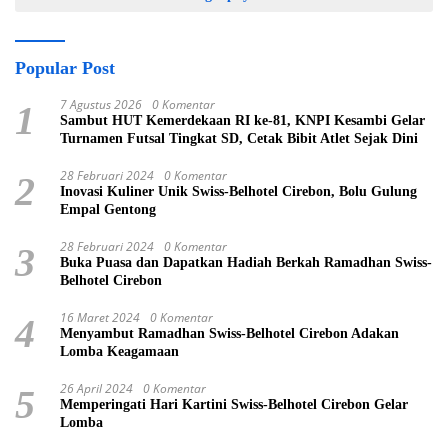
Popular Post
7 Agustus 2026
0 Komentar
1
Sambut HUT Kemerdekaan RI ke-81, KNPI Kesambi Gelar
Turnamen Futsal Tingkat SD, Cetak Bibit Atlet Sejak Dini
28 Februari 2024
0 Komentar
2
Inovasi Kuliner Unik Swiss-Belhotel Cirebon, Bolu Gulung
Empal Gentong
28 Februari 2024
0 Komentar
3
Buka Puasa dan Dapatkan Hadiah Berkah Ramadhan Swiss-
Belhotel Cirebon
16 Maret 2024
0 Komentar
4
Menyambut Ramadhan Swiss-Belhotel Cirebon Adakan
Lomba Keagamaan
26 April 2024
0 Komentar
5
Memperingati Hari Kartini Swiss-Belhotel Cirebon Gelar
Lomba