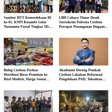
Sambut HUT Kemerdekaan RI
LBH Cahaya Timur Desak
ke-81, KNPI Kesambi Gelar
Satreskrim Polresta Cirebon
Turnamen Futsal Tingkat SD,
Percepat Penanganan Dugaan
Cetak Bibit Atlet Sejak Dini
Perkara Oknum Kuwu
Pabedilan Kidul
Bulog Cirebon Perluas
Akademisi Dorong Pemkab
Distribusi Beras Premium ke
Cirebon Lakukan Reformasi
Ritel Modern, Harga Sesuai
Pengelolaan PAD, Tekankan
HET Rp14.900 per Kilogram
Pentingnya Langkah Nyata