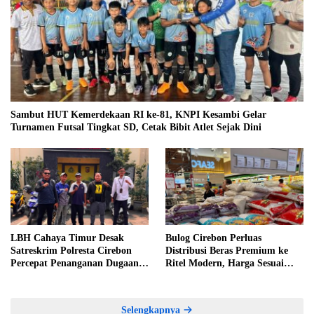
Sambut HUT Kemerdekaan RI ke-81, KNPI Kesambi Gelar
Turnamen Futsal Tingkat SD, Cetak Bibit Atlet Sejak Dini
LBH Cahaya Timur Desak
Bulog Cirebon Perluas
Satreskrim Polresta Cirebon
Distribusi Beras Premium ke
Percepat Penanganan Dugaan
Ritel Modern, Harga Sesuai
Perkara Oknum Kuwu
HET Rp14.900 per Kilogram
Pabedilan Kidul
Selengkapnya