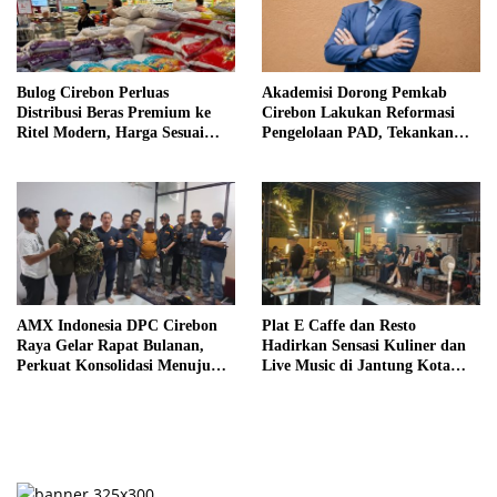
Bulog Cirebon Perluas
Akademisi Dorong Pemkab
Distribusi Beras Premium ke
Cirebon Lakukan Reformasi
Ritel Modern, Harga Sesuai
Pengelolaan PAD, Tekankan
HET Rp14.900 per Kilogram
Pentingnya Langkah Nyata
AMX Indonesia DPC Cirebon
Plat E Caffe dan Resto
Raya Gelar Rapat Bulanan,
Hadirkan Sensasi Kuliner dan
Perkuat Konsolidasi Menuju
Live Music di Jantung Kota
Organisasi yang Bermartabat
Cirebon
dan Elegan