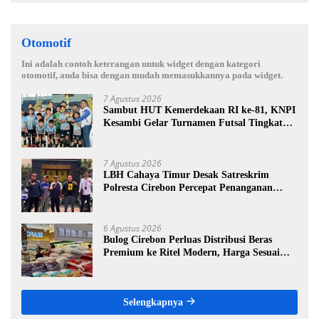
Otomotif
Ini adalah contoh keterangan untuk widget dengan kategori
otomotif, anda bisa dengan mudah memasukkannya pada widget.
7 Agustus 2026
Sambut HUT Kemerdekaan RI ke-81, KNPI
Kesambi Gelar Turnamen Futsal Tingkat
SD, Cetak Bibit Atlet Sejak Dini
7 Agustus 2026
LBH Cahaya Timur Desak Satreskrim
Polresta Cirebon Percepat Penanganan
Dugaan Perkara Oknum Kuwu Pabedilan
Kidul
6 Agustus 2026
Bulog Cirebon Perluas Distribusi Beras
Premium ke Ritel Modern, Harga Sesuai
HET Rp14.900 per Kilogram
Selengkapnya