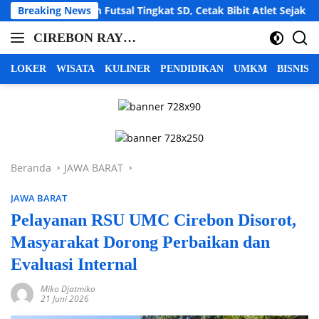
Langsung
Futsal Tingkat SD, Cetak Bibit Atlet Sejak Dini
Breaking News
LBH C
ke
CIREBON RAYA |
konten
cirebon
INFO CIREBON
raya,
LOKER
WISATA
KULINER
PENDIDIKAN
UMKM
BISNIS
info
RAYA | BERITA
cirebon
CIREBON RAYA |
raya,
CIREBON
berita
INDRAMAYU
cirebon
raya,
MAJALENGKA
Beranda
JAWA BARAT
cirebon
KUNINGAN
indramayu
JAWA BARAT
majalengka
kuningan
Pelayanan RSU UMC Cirebon Disorot,
Masyarakat Dorong Perbaikan dan
Evaluasi Internal
Miko Djatmiko
21 Juni 2026