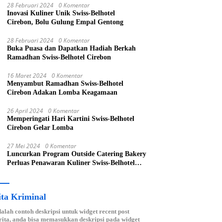
28 Februari 2024
0 Komentar
Inovasi Kuliner Unik Swiss-Belhotel
Cirebon, Bolu Gulung Empal Gentong
28 Februari 2024
0 Komentar
Buka Puasa dan Dapatkan Hadiah Berkah
Ramadhan Swiss-Belhotel Cirebon
16 Maret 2024
0 Komentar
Menyambut Ramadhan Swiss-Belhotel
Cirebon Adakan Lomba Keagamaan
26 April 2024
0 Komentar
Memperingati Hari Kartini Swiss-Belhotel
Cirebon Gelar Lomba
27 Mei 2024
0 Komentar
Luncurkan Program Outside Catering Bakery
Perluas Penawaran Kuliner Swiss-Belhotel
Cirebon
ita Kriminal
dalah contoh deskripsi untuk widget recent post
ita, anda bisa memasukkan deskripsi pada widget