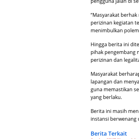
pengguna jalan di se
“Masyarakat berhak 
perizinan kegiatan t
menimbulkan polemi
Hingga berita ini di
pihak pengembang ma
perizinan dan legali
Masyarakat berharap
lapangan dan menyam
guna memastikan se
yang berlaku.
Berita ini masih me
instansi berwenang
Berita Terkait