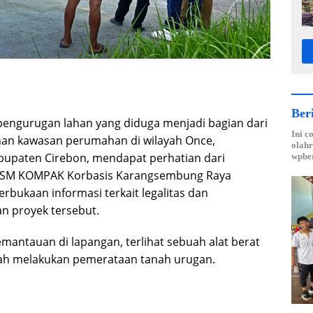
Ber
 pengurugan lahan yang diduga menjadi bagian dari
Ini c
n kawasan perumahan di wilayah Once,
olahr
upaten Cirebon, mendapat perhatian dari
wpber
 LSM KOMPAK Korbasis Karangsembung Raya
rbukaan informasi terkait legalitas dan
an proyek tersebut.
mantauan di lapangan, terlihat sebuah alat berat
gah melakukan pemerataan tanah urugan.