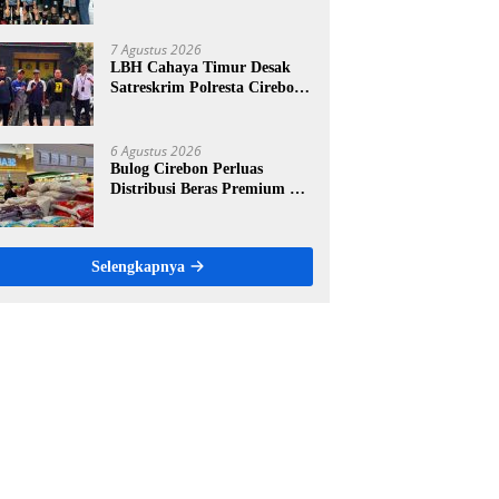
Gelar Turnamen Futsal
Tingkat SD, Cetak Bibit Atlet
Sejak Dini
7 Agustus 2026
LBH Cahaya Timur Desak
Satreskrim Polresta Cirebon
Percepat Penanganan
Dugaan Perkara Oknum
Kuwu Pabedilan Kidul
6 Agustus 2026
Bulog Cirebon Perluas
Distribusi Beras Premium ke
Ritel Modern, Harga Sesuai
HET Rp14.900 per Kilogram
Selengkapnya