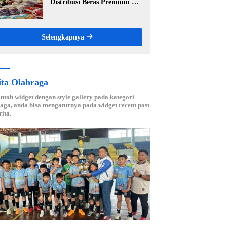
Distribusi Beras Premium ke
Ritel Modern, Harga Sesuai
HET Rp14.900 per Kilogram
Selengkapnya
ita Olahraga
ontoh widget dengan style gallery pada kategori
aga, anda bisa mengaturnya pada widget recent post
ita.