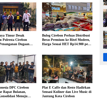
ya Timur Desak
Bulog Cirebon Perluas Distribusi
m Polresta Cirebon
Beras Premium ke Ritel Modern,
 Penanganan Dugaan
Harga Sesuai HET Rp14.900 per
Oknum Kuwu Pabedilan
Kilogram
nesia DPC Cirebon
Plat E Caffe dan Resto Hadirkan
ar Rapat Bulanan,
Sensasi Kuliner dan Live Music di
Konsolidasi Menuju
Jantung Kota Cirebon
i yang Bermartabat dan