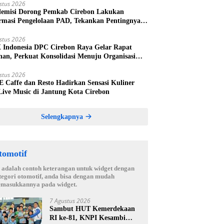
stus 2026
emisi Dorong Pemkab Cirebon Lakukan
rmasi Pengelolaan PAD, Tekankan Pentingnya
kah Nyata
stus 2026
Indonesia DPC Cirebon Raya Gelar Rapat
nan, Perkuat Konsolidasi Menuju Organisasi
 Bermartabat dan Elegan
stus 2026
 E Caffe dan Resto Hadirkan Sensasi Kuliner
Live Music di Jantung Kota Cirebon
Selengkapnya
tomotif
i adalah contoh keterangan untuk widget dengan
tegori otomotif, anda bisa dengan mudah
masukkannya pada widget.
7 Agustus 2026
Sambut HUT Kemerdekaan
RI ke-81, KNPI Kesambi