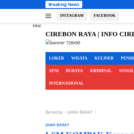
Langsung
Breaking News
Sambu
ke
konten
INSTAGRAM
FACEBOOK
tutup
CIREBON RAYA | INFO CI
cirebon
MAJALENGKA KUNINGAN
raya,
info
LOKER
WISATA
KULINER
PEND
cirebon
raya,
SENI
BUDAYA
KRIMINAL
SOSIA
berita
cirebon
INTERNASIONAL
raya,
cirebon
indramayu
majalengka
Beranda
JAWA BARAT
kuningan
JAWA BARAT