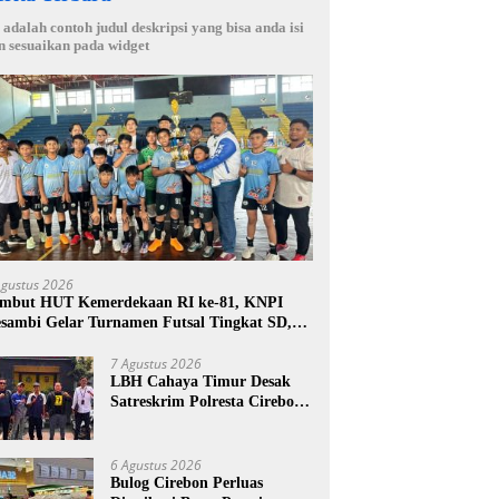
i adalah contoh judul deskripsi yang bisa anda isi
n sesuaikan pada widget
Agustus 2026
mbut HUT Kemerdekaan RI ke-81, KNPI
sambi Gelar Turnamen Futsal Tingkat SD,
tak Bibit Atlet Sejak Dini
7 Agustus 2026
LBH Cahaya Timur Desak
Satreskrim Polresta Cirebon
Percepat Penanganan
Dugaan Perkara Oknum
Kuwu Pabedilan Kidul
6 Agustus 2026
Bulog Cirebon Perluas