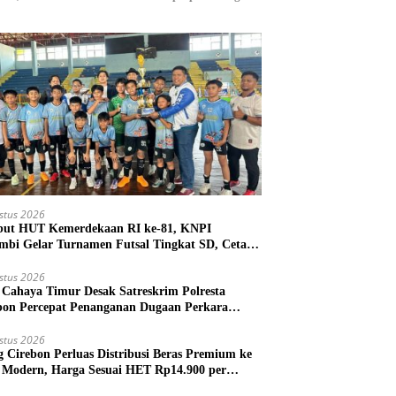
stus 2026
ut HUT Kemerdekaan RI ke-81, KNPI
mbi Gelar Turnamen Futsal Tingkat SD, Cetak
 Atlet Sejak Dini
stus 2026
Cahaya Timur Desak Satreskrim Polresta
bon Percepat Penanganan Dugaan Perkara
m Kuwu Pabedilan Kidul
stus 2026
g Cirebon Perluas Distribusi Beras Premium ke
l Modern, Harga Sesuai HET Rp14.900 per
gram