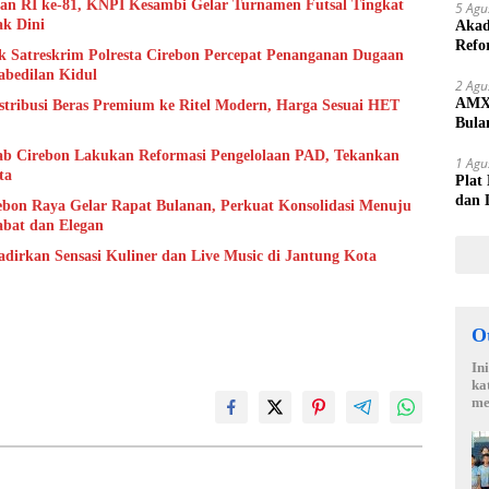
 RI ke-81, KNPI Kesambi Gelar Turnamen Futsal Tingkat
5 Agu
ak Dini
Akad
Refo
 Satreskrim Polresta Cirebon Percepat Penanganan Dugaan
Lang
bedilan Kidul
2 Agu
AMX 
istribusi Beras Premium ke Ritel Modern, Harga Sesuai HET
Bula
yang
b Cirebon Lakukan Reformasi Pengelolaan PAD, Tekankan
1 Agu
ta
Plat
dan 
bon Raya Gelar Rapat Bulanan, Perkuat Konsolidasi Menuju
abat dan Elegan
adirkan Sensasi Kuliner dan Live Music di Jantung Kota
O
In
ka
me