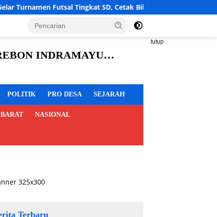
l Tingkat SD, Cetak Bibit Atlet Sejak Dini
LBH Cahaya 
tutup
CIREBON INDRAMAYU
POLITIK
PRO DESA
SEJARAH
 BARAT
NASIONAL
erita Terbaru