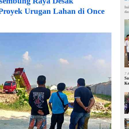
embung Raya Desak
In
 Proyek Urugan Lahan di Once
da
7 
Sa
Ke
Ce