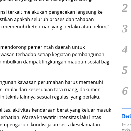
2
nsi terkait melakukan pengecekan langsung ke
astikan apakah seluruh proses dan tahapan
3
memenuhi ketentuan yang berlaku atau belum,”
4
uga mendorong pemerintah daerah untuk
wasan terhadap setiap kegiatan pembangunan
nimbulkan dampak lingkungan maupun sosial bagi
5
ngunan kawasan perumahan harus memenuhi
6
n, mulai dari kesesuaian tata ruang, dokumen
in teknis lainnya sesuai regulasi yang berlaku.
alitas, aktivitas kendaraan berat yang keluar masuk
Ber
erhatian. Warga khawatir intensitas lalu lintas
mpengaruhi kondisi jalan serta keselamatan
Ini a
wpber