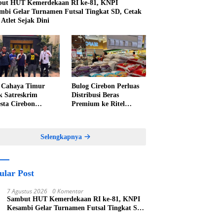
ut HUT Kemerdekaan RI ke-81, KNPI
mbi Gelar Turnamen Futsal Tingkat SD, Cetak
 Atlet Sejak Dini
Cahaya Timur
Bulog Cirebon Perluas
k Satreskrim
Distribusi Beras
esta Cirebon
Premium ke Ritel
epat Penanganan
Modern, Harga Sesuai
an Perkara Oknum
HET Rp14.900 per
 Pabedilan Kidul
Kilogram
Selengkapnya
ular Post
7 Agustus 2026
0 Komentar
Sambut HUT Kemerdekaan RI ke-81, KNPI
Kesambi Gelar Turnamen Futsal Tingkat SD,
Cetak Bibit Atlet Sejak Dini