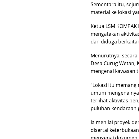
Sementara itu, sej
material ke lokasi 
Ketua LSM KOMPAK K
mengatakan aktivita
dan diduga berkait
Menurutnya, secara a
Desa Curug Wetan, 
mengenal kawasan t
“Lokasi itu memang 
umum mengenalnya s
terlihat aktivitas 
puluhan kendaraan pe
Ia menilai proyek d
disertai keterbukaa
mengenai dokumen pe