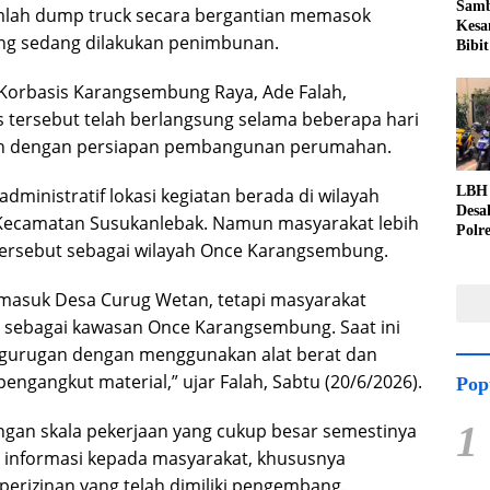
Samb
umlah dump truck secara bergantian memasok
Kesa
yang sedang dilakukan penimbunan.
Bibit
orbasis Karangsembung Raya, Ade Falah,
s tersebut telah berlangsung selama beberapa hari
an dengan persiapan pembangunan perumahan.
LBH 
dministratif lokasi kegiatan berada di wilayah
Desa
Kecamatan Susukanlebak. Namun masyarakat lebih
Polr
ersebut sebagai wilayah Once Karangsembung.
Perc
Duga
Kuwu
masuk Desa Curug Wetan, tetapi masyarakat
ebagai kawasan Once Karangsembung. Saat ini
pengurugan dengan menggunakan alat berat dan
ngangkut material,” ujar Falah, Sabtu (20/6/2026).
Pop
1
engan skala pekerjaan yang cukup besar semestinya
n informasi kepada masyarakat, khususnya
rizinan yang telah dimiliki pengembang.