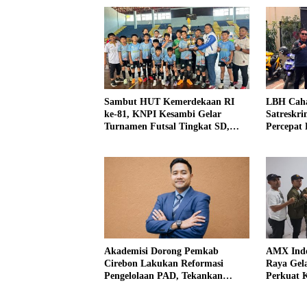
Sambut HUT Kemerdekaan RI
LBH Caha
ke-81, KNPI Kesambi Gelar
Satreskri
Turnamen Futsal Tingkat SD,
Percepat
Cetak Bibit Atlet Sejak Dini
Perkara 
Kidul
Akademisi Dorong Pemkab
AMX Indo
Cirebon Lakukan Reformasi
Raya Gel
Pengelolaan PAD, Tekankan
Perkuat 
Pentingnya Langkah Nyata
Organisas
Elegan