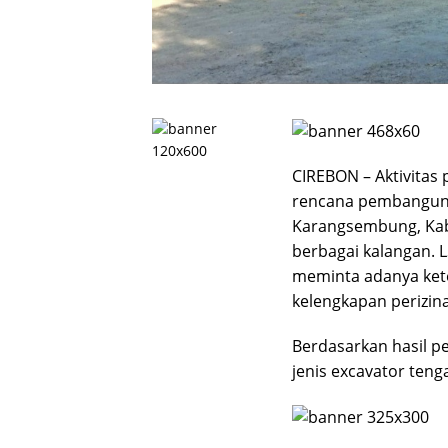
CIREBON – Aktivitas
rencana pembanguna
Karangsembung, Kab
berbagai kalangan.
meminta adanya kete
kelengkapan perizin
Berdasarkan hasil pe
jenis excavator ten