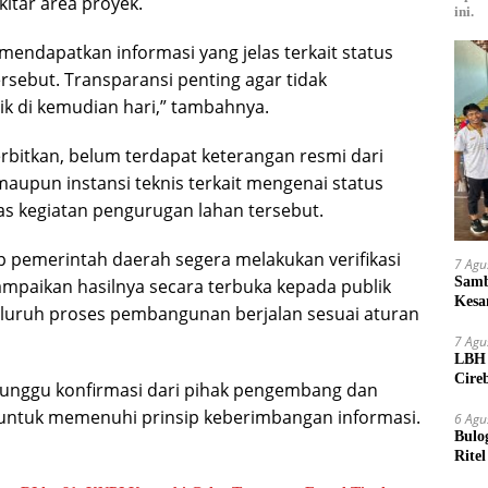
kitar area proyek.
ini.
mendapatkan informasi yang jelas terkait status
ersebut. Transparansi penting agar tidak
k di kemudian hari,” tambahnya.
terbitkan, belum terdapat keterangan resmi dari
upun instansi teknis terkait mengenai status
tas kegiatan pengurugan lahan tersebut.
 pemerintah daerah segera melakukan verifikasi
7 Agu
Samb
paikan hasilnya secara terbuka kepada publik
Kesa
luruh proses pembangunan berjalan sesuai aturan
Bibit
7 Agu
LBH 
Cire
nunggu konfirmasi dari pihak pengembang dan
Oknu
 untuk memenuhi prinsip keberimbangan informasi.
6 Agu
Bulo
Rite
Kilo