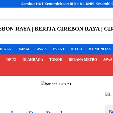
t HUT Kemerdekaan RI ke-81, KNPI Kesambi Gelar Turnamen Futsa
REBON RAYA | BERITA CIREBON RAYA | 
IDIKAN
UMKM
BISNIS
EVENT
HOTEL
KOMUNITAS
L
OPINI
OLAHRAGA
TOKOH
REBANA METRO
JAWA
B