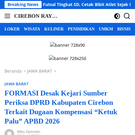
Langsung
 Futsal Tingkat SD, Cetak Bibit Atlet Sejak Dini
Breaking News
LBH C
ke
CIREBON RAYA |
konten
cirebon
INFO CIREBON
raya,
LOKER
WISATA
KULINER
PENDIDIKAN
UMKM
BISNIS
info
RAYA | BERITA
cirebon
CIREBON RAYA |
raya,
CIREBON
berita
INDRAMAYU
cirebon
raya,
MAJALENGKA
Beranda
JAWA BARAT
cirebon
KUNINGAN
indramayu
JAWA BARAT
majalengka
kuningan
FORMASI Desak Kejari Sumber
Periksa DPRD Kabupaten Cirebon
Terkait Dugaan Kompensasi “Ketuk
Palu” APBD 2026
Miko Djatmiko