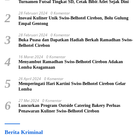
Turnamen Futsal Tingkat SD, Cetak Bibit Atlet Sejak Dini
28 Februari 2024
0 Komentar
2
Inovasi Kuliner Unik Swiss-Belhotel Cirebon, Bolu Gulung
Empal Gentong
28 Februari 2024
0 Komentar
3
Buka Puasa dan Dapatkan Hadiah Berkah Ramadhan Swiss-
Belhotel Cirebon
16 Maret 2024
0 Komentar
4
Menyambut Ramadhan Swiss-Belhotel Cirebon Adakan
Lomba Keagamaan
26 April 2024
0 Komentar
5
Memperingati Hari Kartini Swiss-Belhotel Cirebon Gelar
Lomba
27 Mei 2024
0 Komentar
6
Luncurkan Program Outside Catering Bakery Perluas
Penawaran Kuliner Swiss-Belhotel Cirebon
Berita Kriminal