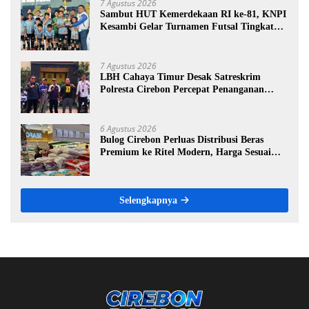
7 Agustus 2026
Sambut HUT Kemerdekaan RI ke-81, KNPI
Kesambi Gelar Turnamen Futsal Tingkat
SD, Cetak Bibit Atlet Sejak Dini
7 Agustus 2026
LBH Cahaya Timur Desak Satreskrim
Polresta Cirebon Percepat Penanganan
Dugaan Perkara Oknum Kuwu Pabedilan
Kidul
6 Agustus 2026
Bulog Cirebon Perluas Distribusi Beras
Premium ke Ritel Modern, Harga Sesuai
HET Rp14.900 per Kilogram
Selengkapnya