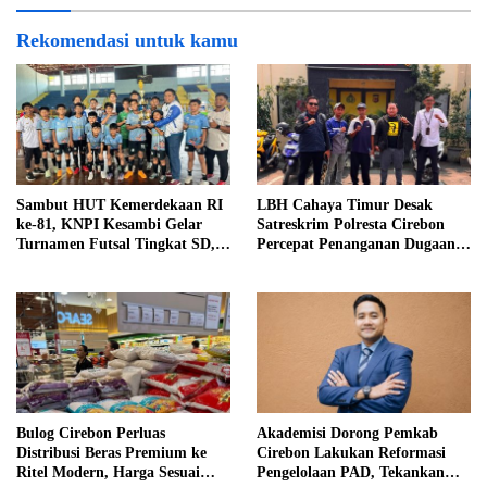
Rekomendasi untuk kamu
Sambut HUT Kemerdekaan RI
LBH Cahaya Timur Desak
ke-81, KNPI Kesambi Gelar
Satreskrim Polresta Cirebon
Turnamen Futsal Tingkat SD,
Percepat Penanganan Dugaan
Cetak Bibit Atlet Sejak Dini
Perkara Oknum Kuwu
Pabedilan Kidul
Bulog Cirebon Perluas
Akademisi Dorong Pemkab
Distribusi Beras Premium ke
Cirebon Lakukan Reformasi
Ritel Modern, Harga Sesuai
Pengelolaan PAD, Tekankan