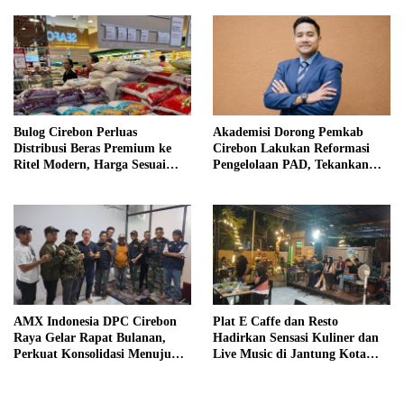
Pabedilan Kidul
Bulog Cirebon Perluas
Akademisi Dorong Pemkab
Distribusi Beras Premium ke
Cirebon Lakukan Reformasi
Ritel Modern, Harga Sesuai
Pengelolaan PAD, Tekankan
HET Rp14.900 per Kilogram
Pentingnya Langkah Nyata
AMX Indonesia DPC Cirebon
Plat E Caffe dan Resto
Raya Gelar Rapat Bulanan,
Hadirkan Sensasi Kuliner dan
Perkuat Konsolidasi Menuju
Live Music di Jantung Kota
Organisasi yang Bermartabat
Cirebon
dan Elegan