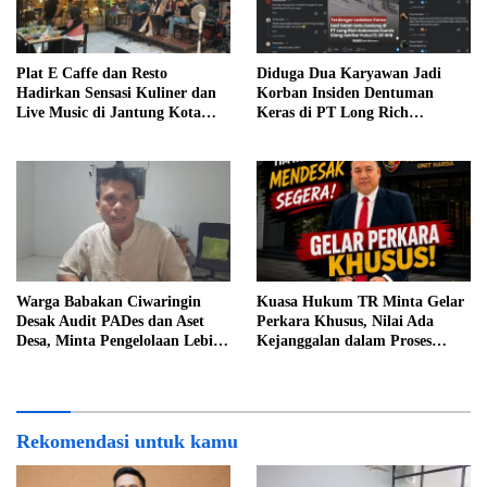
Plat E Caffe dan Resto
Diduga Dua Karyawan Jadi
Hadirkan Sensasi Kuliner dan
Korban Insiden Dentuman
Live Music di Jantung Kota
Keras di PT Long Rich
Cirebon
Indonesia, Polisi Lakukan
Penyelidikan
Warga Babakan Ciwaringin
Kuasa Hukum TR Minta Gelar
Desak Audit PADes dan Aset
Perkara Khusus, Nilai Ada
Desa, Minta Pengelolaan Lebih
Kejanggalan dalam Proses
Transparan
Penyidikan
Rekomendasi untuk kamu