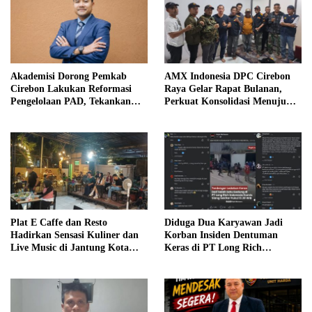
Akademisi Dorong Pemkab
AMX Indonesia DPC Cirebon
Cirebon Lakukan Reformasi
Raya Gelar Rapat Bulanan,
Pengelolaan PAD, Tekankan
Perkuat Konsolidasi Menuju
Pentingnya Langkah Nyata
Organisasi yang Bermartabat
dan Elegan
Plat E Caffe dan Resto
Diduga Dua Karyawan Jadi
Hadirkan Sensasi Kuliner dan
Korban Insiden Dentuman
Live Music di Jantung Kota
Keras di PT Long Rich
Cirebon
Indonesia, Polisi Lakukan
Penyelidikan