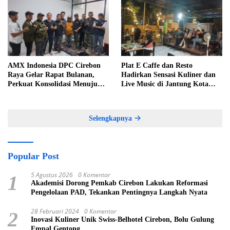
AMX Indonesia DPC Cirebon
Plat E Caffe dan Resto
Raya Gelar Rapat Bulanan,
Hadirkan Sensasi Kuliner dan
Perkuat Konsolidasi Menuju
Live Music di Jantung Kota
Organisasi yang Bermartabat
Cirebon
dan Elegan
Selengkapnya
Popular Post
5 Agustus 2026
0 Komentar
1
Akademisi Dorong Pemkab Cirebon Lakukan Reformasi
Pengelolaan PAD, Tekankan Pentingnya Langkah Nyata
28 Februari 2024
0 Komentar
2
Inovasi Kuliner Unik Swiss-Belhotel Cirebon, Bolu Gulung
Empal Gentong